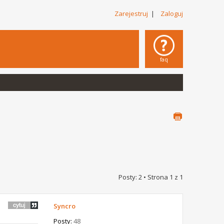
Zarejestruj
|
Zaloguj
faq
Posty: 2 • Strona
1
z
1
Syncro
Posty:
48