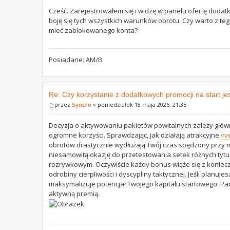
Cześć. Zarejestrowałem się i widzę w panelu ofertę dodat
boję się tych wszystkich warunków obrotu. Czy warto z tego
mieć zablokowanego konta?
Posiadane: AM/B
Re: Czy korzystanie z dodatkowych promocji na start jes
przez
Syncro
» poniedziałek 18 maja 2026, 21:35
Decyzja o aktywowaniu pakietów powitalnych zależy główni
ogromne korzyści. Sprawdzając, jak działają atrakcyjne
vv
obrotów drastycznie wydłużają Twój czas spędzony przy m
niesamowitą okazję do przetestowania setek różnych tytu
rozrywkowym. Oczywiście każdy bonus wiąże się z koniec
odrobiny cierpliwości i dyscypliny taktycznej. Jeśli planu
maksymalizuje potencjał Twojego kapitału startowego. Pam
aktywną premią.