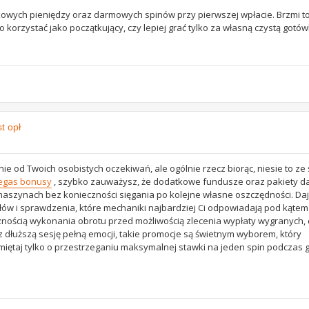
kowych pieniędzy oraz darmowych spinów przy pierwszej wpłacie. Brzmi to
 korzystać jako początkujący, czy lepiej grać tylko za własną czystą gotów
t opł
e od Twoich osobistych oczekiwań, ale ogólnie rzecz biorąc, niesie to ze
egas bonusy
, szybko zauważysz, że dodatkowe fundusze oraz pakiety 
aszynach bez konieczności sięgania po kolejne własne oszczędności. Daj
łów i sprawdzenia, które mechaniki najbardziej Ci odpowiadają pod kątem
znością wykonania obrotu przed możliwością zlecenia wypłaty wygranych
jesz dłuższą sesję pełną emocji, takie promocje są świetnym wyborem, który
iętaj tylko o przestrzeganiu maksymalnej stawki na jeden spin podczas g