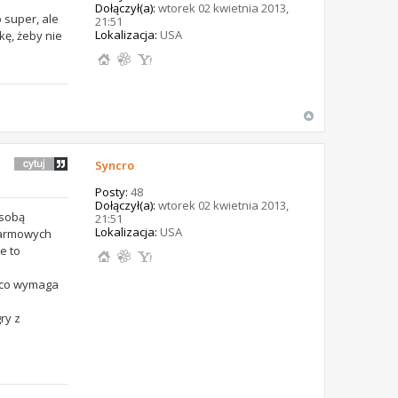
Dołączył(a):
wtorek 02 kwietnia 2013,
 super, ale
21:51
Lokalizacja:
USA
kę, żeby nie
Syncro
Posty:
48
Dołączył(a):
wtorek 02 kwietnia 2013,
 sobą
21:51
Lokalizacja:
USA
darmowych
e to
, co wymaga
ry z