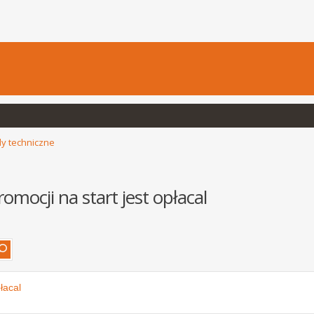
y techniczne
mocji na start jest opłacal
łacal