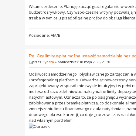
Witam serdecznie. Planuję zacząć grać regularnie w weeken
budżet rozrywkowy. Czy współczesne witryny pozwalają n
trzeba w tym celu pisać oficjalne prośby do obsługi klienta
Posiadane: AM/B
Re: Czy limity wpłat można ustawić samodzielnie bez 
przez
Syncro
» poniedziałek 18 maja 2026, 21:30
Możliwość samodzielnego i błyskawicznego zarządzania wł
i profesjonalnej platformie. Odwiedzając nowoczesny serw
zaprojektowany w sposób niezwykle intuicyjny i w pełni n
możesz od razu zdefiniować maksymalne limity depozytó
natychmiastowym. Oznacza to, że po osiągnięciu wyznacz
zablokowana przez bramkę płatniczą, co doskonale elimin
zmniejszeniu limitu finansowego działa natychmiast, na
dobowego okresu karencji, co daje graczowi czas na chłod
nad własnym portfelem.