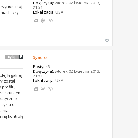
Dołączył(a):
wtorek 02 kwietnia 2013,
ż wynosi mój
21:51
Lokalizacja:
USA
niach, czy
Syncro
Posty:
48
Dołączył(a):
wtorek 02 kwietnia 2013,
dej legalnej
21:51
Lokalizacja:
USA
y został
profilu,
ze skutkiem
matycznie
ecyzja o
kania
ełną kontrolę