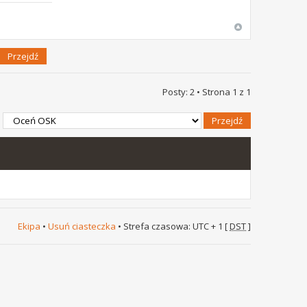
Posty: 2 • Strona
1
z
1
Ekipa
•
Usuń ciasteczka
• Strefa czasowa: UTC + 1 [
DST
]