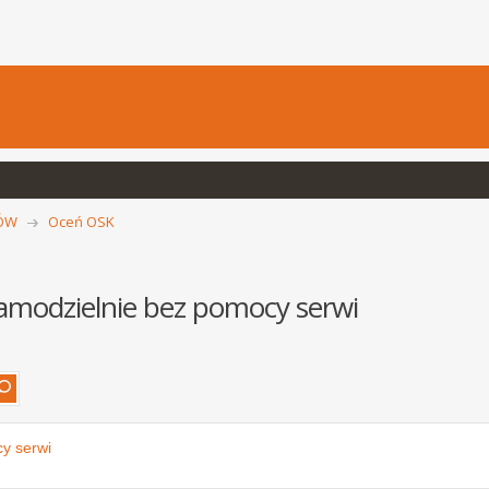
CÓW
Oceń OSK
samodzielnie bez pomocy serwi
cy serwi