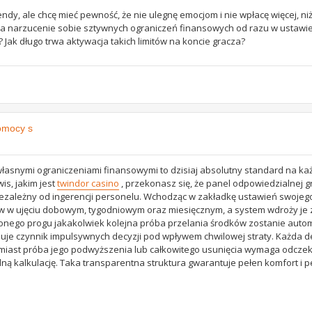
dy, ale chcę mieć pewność, że nie ulegnę emocjom i nie wpłacę więcej, ni
a narzucenie sobie sztywnych ograniczeń finansowych od razu w ustawie
? Jak długo trwa aktywacja takich limitów na koncie gracza?
pomocy s
asnymi ograniczeniami finansowymi to dzisiaj absolutny standard na każ
is, jakim jest
twindor casino
, przekonasz się, że panel odpowiedzialnej gr
iezależny od ingerencji personelu. Wchodząc w zakładkę ustawień swojego 
w w ujęciu dobowym, tygodniowym oraz miesięcznym, a system wdroży je 
onego progu jakakolwiek kolejna próba przelania środków zostanie auto
uje czynnik impulsywnych decyzji pod wpływem chwilowej straty. Każda d
tomiast próba jego podwyższenia lub całkowitego usunięcia wymaga odcze
ną kalkulację. Taka transparentna struktura gwarantuje pełen komfort i p