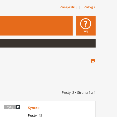
Zarejestruj
|
Zaloguj
faq
Posty: 2 • Strona
1
z
1
Syncro
Posty:
48