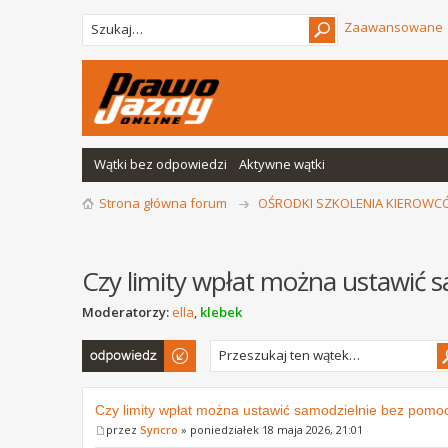
Zaawansowane
Wątki bez odpowiedzi
Aktywne wątki
Strona główna forum
OŚRODKI SZKOLENIA KIEROW
Czy limity wpłat można ustawić 
Moderatorzy:
ella
,
klebek
Odpowiedz
Czy limity wpłat można ustawić samodzielnie bez pomo
przez
Syncro
» poniedziałek 18 maja 2026, 21:01