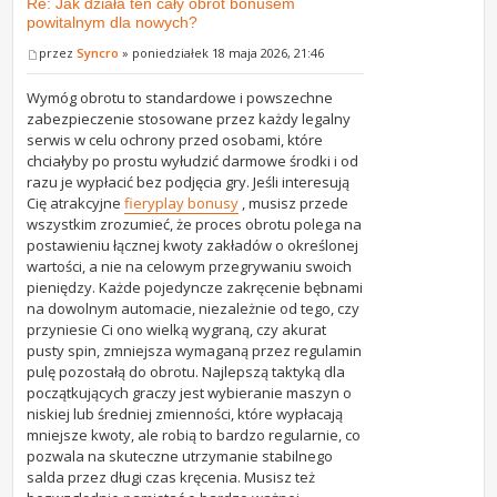
Re: Jak działa ten cały obrót bonusem
powitalnym dla nowych?
przez
Syncro
» poniedziałek 18 maja 2026, 21:46
Wymóg obrotu to standardowe i powszechne
zabezpieczenie stosowane przez każdy legalny
serwis w celu ochrony przed osobami, które
chciałyby po prostu wyłudzić darmowe środki i od
razu je wypłacić bez podjęcia gry. Jeśli interesują
Cię atrakcyjne
fieryplay bonusy
, musisz przede
wszystkim zrozumieć, że proces obrotu polega na
postawieniu łącznej kwoty zakładów o określonej
wartości, a nie na celowym przegrywaniu swoich
pieniędzy. Każde pojedyncze zakręcenie bębnami
na dowolnym automacie, niezależnie od tego, czy
przyniesie Ci ono wielką wygraną, czy akurat
pusty spin, zmniejsza wymaganą przez regulamin
pulę pozostałą do obrotu. Najlepszą taktyką dla
początkujących graczy jest wybieranie maszyn o
niskiej lub średniej zmienności, które wypłacają
mniejsze kwoty, ale robią to bardzo regularnie, co
pozwala na skuteczne utrzymanie stabilnego
salda przez długi czas kręcenia. Musisz też