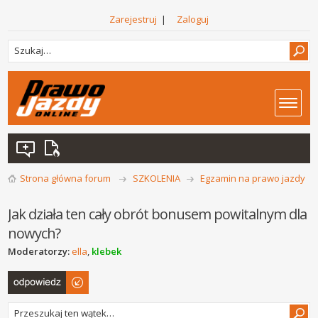
Zarejestruj
|
Zaloguj
Strona główna forum
SZKOLENIA
Egzamin na prawo jazdy
Jak działa ten cały obrót bonusem powitalnym dla
nowych?
Moderatorzy:
ella
,
klebek
Odpowiedz