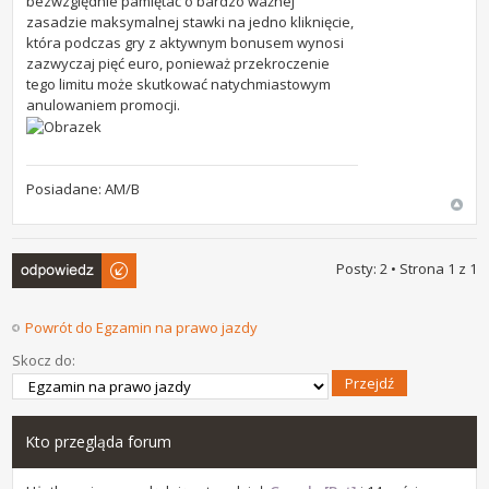
bezwzględnie pamiętać o bardzo ważnej
zasadzie maksymalnej stawki na jedno kliknięcie,
która podczas gry z aktywnym bonusem wynosi
zazwyczaj pięć euro, ponieważ przekroczenie
tego limitu może skutkować natychmiastowym
anulowaniem promocji.
Posiadane: AM/B
Odpowiedz
Posty: 2 • Strona
1
z
1
Powrót do Egzamin na prawo jazdy
Skocz do:
Kto przegląda forum