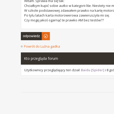
Witam. Sprawa ma się tak:
Chciałbym kupić sobie autko w kategorii l6e. Niestety ni
W szkole podstawowej zdawałem prawko na kartę motoro
Po tylu latach karta motorowerowa zawieruszyła mi się.
Czy mogę jakoś ogarnąć te prawko AM bez testów??
Odpowiedz
Powrót do Luźna gadka
Kto przegląda forum
Użytkownicy przeglądający ten dział:
Baidu [Spider]
i 8 go