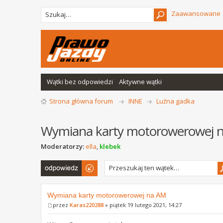
Zaawansowane
Wątki bez odpowiedzi
Aktywne wątki
Strona główna forum
INNE
Luźna gadka
Wymiana karty motorowerowej 
Moderatorzy:
ella
,
klebek
Odpowiedz
Wymiana karty motorowerowej na AM
przez
Karas220288
» piątek 19 lutego 2021, 14:27