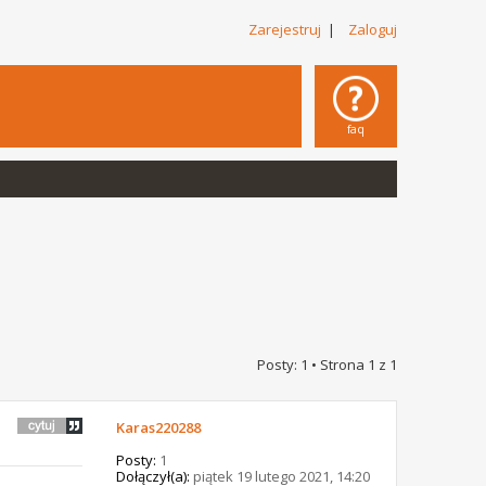
Zarejestruj
|
Zaloguj
faq
Posty: 1 • Strona
1
z
1
Karas220288
Posty:
1
Dołączył(a):
piątek 19 lutego 2021, 14:20