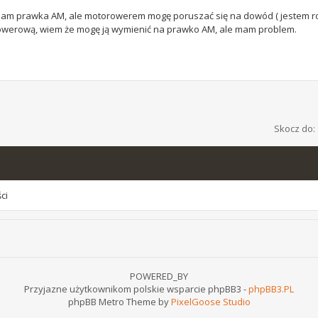
e mam prawka AM, ale motorowerem mogę poruszać się na dowód ( jestem ro
werową, wiem że mogę ją wymienić na prawko AM, ale mam problem.
Skocz do:
ści
POWERED_BY
Przyjazne użytkownikom polskie wsparcie phpBB3 -
phpBB3.PL
phpBB Metro Theme by
PixelGoose Studio