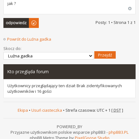
jak ?
Odpowiedz
Posty: 1 • Strona
1
z
1
Powrót do Luźna gadka
Skocz do:
Kto przegląda forum
Użytkownicy przeglądający ten dział: Brak zidentyfikowanych
użytkowników i 16 gości
Ekipa
•
Usuń ciasteczka
• Strefa czasowa: UTC + 1 [
DST
]
POWERED_BY
Przyjazne użytkownikom polskie wsparcie phpBB3 -
phpBB3.PL
phpBB Metro Theme by
PixelGoose Studio