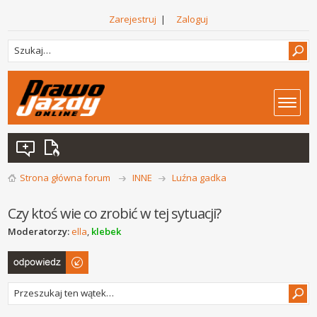
Zarejestruj
|
Zaloguj
Strona główna forum
INNE
Luźna gadka
Czy ktoś wie co zrobić w tej sytuacji?
Moderatorzy:
ella
,
klebek
Odpowiedz