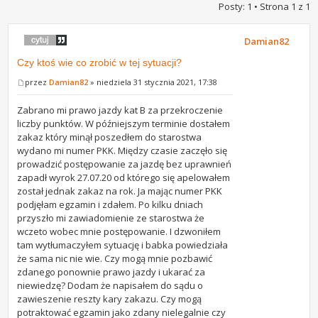
Posty: 1 • Strona
1
z
1
Damian82
Czy ktoś wie co zrobić w tej sytuacji?
przez
Damian82
» niedziela 31 stycznia 2021, 17:38
Zabrano mi prawo jazdy kat B za przekroczenie
liczby punktów. W późniejszym terminie dostałem
zakaz który minął poszedłem do starostwa
wydano mi numer PKK. Między czasie zaczęło się
prowadzić postępowanie za jazdę bez uprawnień
zapadł wyrok 27.07.20 od którego się apelowałem
został jednak zakaz na rok. Ja mając numer PKK
podjęłam egzamin i zdałem. Po kilku dniach
przyszło mi zawiadomienie ze starostwa że
wczeto wobec mnie postępowanie. I dzwoniłem
tam wytłumaczyłem sytuację i babka powiedziała
że sama nic nie wie. Czy mogą mnie pozbawić
zdanego ponownie prawo jazdy i ukarać za
niewiedzę? Dodam że napisałem do sądu o
zawieszenie reszty kary zakazu. Czy mogą
potraktować egzamin jako zdany nielegalnie czy