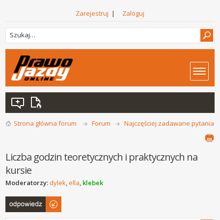
Zarejestruj
|
Zaloguj
Strona główna forum
Forum
Najczęściej zadawane pytania
Liczba godzin teoretycznych i praktycznych na
kursie
Moderatorzy:
dylek
,
ella
,
klebek
Odpowiedz