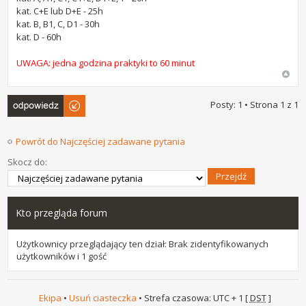
kat. C+E lub D+E - 25h
kat. B, B1, C, D1 - 30h
kat. D - 60h
UWAGA: jedna godzina praktyki to 60 minut
Odpowiedz
Posty: 1 • Strona
1
z
1
Powrót do Najczęściej zadawane pytania
Skocz do:
Kto przegląda forum
Użytkownicy przeglądający ten dział: Brak zidentyfikowanych
użytkowników i 1 gość
Ekipa
•
Usuń ciasteczka
• Strefa czasowa: UTC + 1 [
DST
]