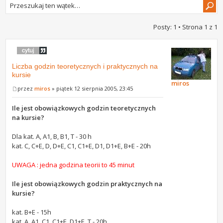
Posty: 1 • Strona
1
z
1
Liczba godzin teoretycznych i praktycznych na
kursie
miros
przez
miros
» piątek 12 sierpnia 2005, 23:45
Ile jest obowiązkowych godzin teoretycznych
na kursie?
Dla kat. A, A1, B, B1, T - 30 h
kat. C, C+E, D, D+E, C1, C1+E, D1, D1+E, B+E - 20h
UWAGA : jedna godzina teorii to 45 minut
Ile jest obowiązkowych godzin praktycznych na
kursie?
kat. B+E - 15h
kat. A, A1, C1, C1+E, D1+E, T - 20h