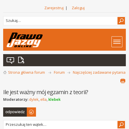
Zarejestruj
|
Zaloguj
Strona główna forum
Forum
Najczęściej zadawane pytania
Ile jest ważny mój egzamin z teorii?
Moderatorzy:
dylek
,
ella
,
klebek
Odpowiedz