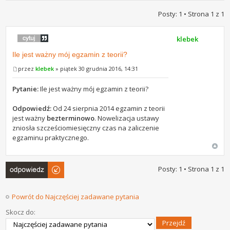
Posty: 1 • Strona
1
z
1
klebek
Ile jest ważny mój egzamin z teorii?
przez
klebek
» piątek 30 grudnia 2016, 14:31
Pytanie:
Ile jest ważny mój egzamin z teorii?
Odpowiedź:
Od 24 sierpnia 2014 egzamin z teorii
jest ważny
bezterminowo
. Nowelizacja ustawy
zniosła szcześciomiesięczny czas na zaliczenie
egzaminu praktycznego.
Odpowiedz
Posty: 1 • Strona
1
z
1
Powrót do Najczęściej zadawane pytania
Skocz do: