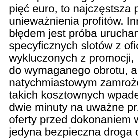
pięć euro, to najczęstsz
unieważnienia profitów.
błędem jest próba urucham
specyficznych slotów z ofic
wykluczonych z promocji, k
do wymaganego obrotu, 
natychmiastowym zamroże
takich kosztownych wpade
dwie minuty na uważne p
oferty przed dokonaniem w
jedyna bezpieczna droga 