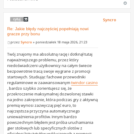
Syncro
Re: Jakie błędy najczęściej popełniają nowi
gracze przy bonu
przez
Syncro
» poniedziałek 18 maja 2026, 21:23
Twój znajomy ma absolutną rację i dotknął tutaj
najważniejszego problemu, przez który
niedoświadczeni użytkownicy na całym świecie
bezpowrotnie tracą swoje wygrane z promocji
startowych. Studiując fachowe przewodniki
regulaminowe w zaawansowanym
twindor casino
, bardzo szybko zorientujesz się, że
przekroczenie maksymalnej dozwolonej stawki
na jedno zakręcenie, która podczas gry z aktywną
premią wynosi zazwyczaj pięć euro, to
najczęstsza przyczyna automatycznego
unieważnienia profitów. Innym bardzo
powszechnym błędem jest próba uruchamiania
gier stołowych lub specyficznych slotów z
oficjalnej listy tytułów wykluczonych z promocji,