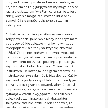
Przy parkowaniu prostopadłym wiedziałam, że
najechałam na linię, już pytałam czy mogę jeszcze
raz, ale usłyszałam "wie Pani co, w sumie to jest
śnieg, więc nie mogła Pani widzieć linii a obok
samochód się zmieści, zaliczone". Egzamin
zaliczyłam.
Po każdym egzaminie prosiłam egzaminatora
żeby powiedział jakie robię błędy, nad czym mam
popracować. Nie zależało mi tylko na tym żeby
mieć papierek, ale żeby nauczyć się jako tako
jeździć. Żaden nie miał uwag, jedyna uwaga od
Pani z czarnymi włosami żebym popracowała nad
hamowaniem, bo trzęsie, później na jazdach już
się nauczyłam ładnie hamować. Zmieniłam też
instruktora. Od każdego, od egzaminatorów, od
instruktorów, słyszałam, że jeżdżę dobrze. Każdy
się dziwił, że już tyle razy oblałam. Pan . kiedy już
po zaliczeniu egzaminu powiedziałam, że to był
mój ósmy raz, też był w totalnym szoku. I niestety
sytuacja w Wordzie wygląda tak, że zaliczenie
zależy od egzaminatora, no chyba, że ktoś
faktycznie fatalnie jeździ. Jeden podpowie, że
światła są wyłączone, drugi za to obleje. Jeden da