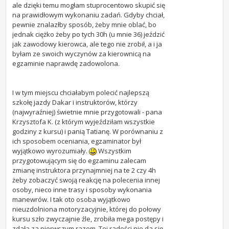
ale dzięki temu mogłam stuprocentowo skupić się
na prawidłowym wykonaniu zadań. Gdyby chciał,
pewnie znalazłby sposób, żeby mnie oblać, bo
jednak ciężko żeby po tych 30h (u mnie 36) jeździć
jak zawodowy kierowca, ale tego nie zrobił, a i ja
byłam ze swoich wyczynów za kierownicą na
egzaminie naprawdę zadowolona.
I w tym miejscu chciałabym polecić najlepszą
szkołę jazdy Dakar i instruktorów, którzy
(najwyraźniej) świetnie mnie przygotowali - pana
Krzysztofa K. (z którym wyjeździłam wszystkie
godziny z kursu) i panią Tatianę. W porównaniu z
ich sposobem oceniania, egzaminator był
wyjątkowo wyrozumiały.
Wszystkim
przygotowującym się do egzaminu zalecam
zmianę instruktora przynajmniej na te 2 czy 4h
żeby zobaczyć swoją reakcję na polecenia innej
osoby, nieco inne trasy i sposoby wykonania
manewrów. I tak oto osoba wyjątkowo
nieuzdolniona motoryzacyjnie, której do połowy
kursu szło zwyczajnie źle, zrobiła mega postępy i
zdała za pierwszym razem. Tej radości nie da się