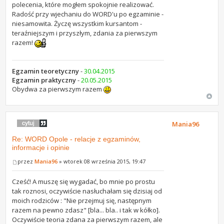
polecenia, które mogłem spokojnie realizować.
Radość przy wjechaniu do WORD'u po egzaminie -
niesamowita. Życzę wszystkim kursantom -
teraźniejszym i przyszłym, zdania za pierwszym
razem!
Egzamin teoretyczny
-
30.04.2015
Egzamin praktyczny
-
20.05.2015
Obydwa za pierwszym razem
Mania96
Re: WORD Opole - relacje z egzaminów,
informacje i opinie
przez
Mania96
» wtorek 08 września 2015, 19:47
Cześć! A muszę się wygadać, bo mnie po prostu
tak roznosi, oczywiście nasłuchałam się dzisiaj od
moich rodziców : "Nie przejmuj się, następnym
razem na pewno zdasz" [bla... bla.. i tak w kółko].
Oczywiście teoria zdana za pierwszym razem, ale