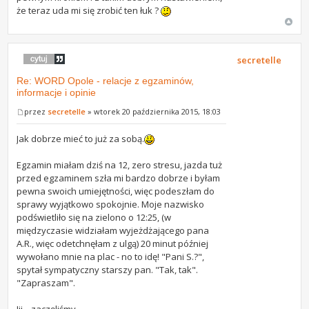
że teraz uda mi się zrobić ten łuk ?
secretelle
Re: WORD Opole - relacje z egzaminów,
informacje i opinie
przez
secretelle
» wtorek 20 października 2015, 18:03
Jak dobrze mieć to już za sobą.
Egzamin miałam dziś na 12, zero stresu, jazda tuż
przed egzaminem szła mi bardzo dobrze i byłam
pewna swoich umiejętności, więc podeszłam do
sprawy wyjątkowo spokojnie. Moje nazwisko
podświetliło się na zielono o 12:25, (w
międzyczasie widziałam wyjeżdżającego pana
A.R., więc odetchnęłam z ulgą) 20 minut później
wywołano mnie na plac - no to idę! "Pani S.?",
spytał sympatyczny starszy pan. "Tak, tak".
"Zapraszam".