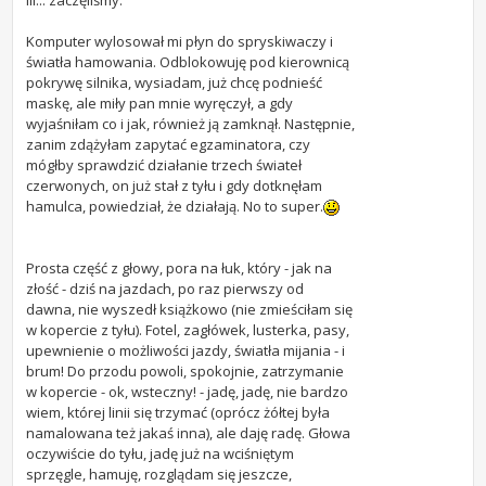
Iii... zaczęliśmy.
Komputer wylosował mi płyn do spryskiwaczy i
światła hamowania. Odblokowuję pod kierownicą
pokrywę silnika, wysiadam, już chcę podnieść
maskę, ale miły pan mnie wyręczył, a gdy
wyjaśniłam co i jak, również ją zamknął. Następnie,
zanim zdążyłam zapytać egzaminatora, czy
mógłby sprawdzić działanie trzech świateł
czerwonych, on już stał z tyłu i gdy dotknęłam
hamulca, powiedział, że działają. No to super.
Prosta część z głowy, pora na łuk, który - jak na
złość - dziś na jazdach, po raz pierwszy od
dawna, nie wyszedł książkowo (nie zmieściłam się
w kopercie z tyłu). Fotel, zagłówek, lusterka, pasy,
upewnienie o możliwości jazdy, światła mijania - i
brum! Do przodu powoli, spokojnie, zatrzymanie
w kopercie - ok, wsteczny! - jadę, jadę, nie bardzo
wiem, której linii się trzymać (oprócz żółtej była
namalowana też jakaś inna), ale daję radę. Głowa
oczywiście do tyłu, jadę już na wciśniętym
sprzęgle, hamuję, rozglądam się jeszcze,