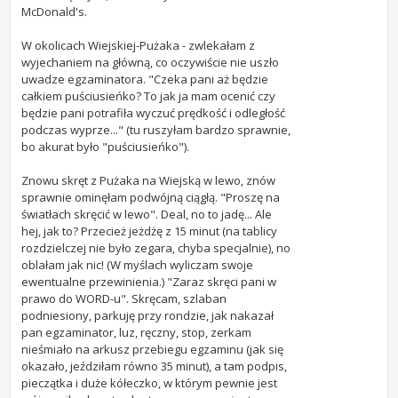
McDonald's.
W okolicach Wiejskiej-Pużaka - zwlekałam z
wyjechaniem na główną, co oczywiście nie uszło
uwadze egzaminatora. "Czeka pani aż będzie
całkiem puściusieńko? To jak ja mam ocenić czy
będzie pani potrafiła wyczuć prędkość i odległość
podczas wyprze..." (tu ruszyłam bardzo sprawnie,
bo akurat było "puściusieńko").
Znowu skręt z Pużaka na Wiejską w lewo, znów
sprawnie ominęłam podwójną ciągłą. "Proszę na
światłach skręcić w lewo". Deal, no to jadę... Ale
hej, jak to? Przecież jeżdżę z 15 minut (na tablicy
rozdzielczej nie było zegara, chyba specjalnie), no
oblałam jak nic! (W myślach wyliczam swoje
ewentualne przewinienia.) "Zaraz skręci pani w
prawo do WORD-u". Skręcam, szlaban
podniesiony, parkuję przy rondzie, jak nakazał
pan egzaminator, luz, ręczny, stop, zerkam
nieśmiało na arkusz przebiegu egzaminu (jak się
okazało, jeździłam równo 35 minut), a tam podpis,
pieczątka i duże kółeczko, w którym pewnie jest