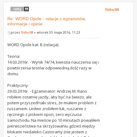
fishu98
Re: WORD Opole - relacje z egzaminów,
informacje i opinie
przez
fishu98
» wtorek 03 maja 2016, 11:23
WORD Opole kat. B (relacja):
Teoria:
14.03.2016r. - Wynik 74/74, kwestia nauczenia się i
powtórzenia testów odpowiednią ilość razy w
domu.
Praktyczny:
29.03.2016r. - Egzaminator: Andrzej M. Rano
robiłem ostatnie jazdy, aby być na świeżo, ale
potem przyszedł taki stres, że miałem problem z
ruszaniem. Ledwo zrobiłem łuk, ruszanie z
ręcznego z piskiem opon, zero wyczucia
samochodu. Na mieście po 10 minutach powaliłem
pierwszeństwa na skrzyżowaniu gdzieś między
blokami niedaleko Castoramy (nie jestem z