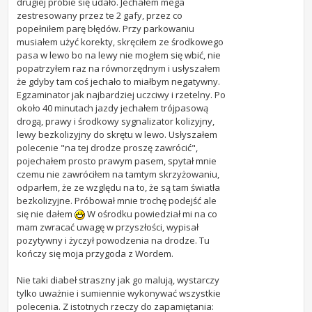
drugiej próbie się udało. Jechałem mega
zestresowany przez te 2 gafy, przez co
popełniłem parę błędów. Przy parkowaniu
musiałem użyć korekty, skręciłem ze środkowego
pasa w lewo bo na lewy nie mogłem się wbić, nie
popatrzyłem raz na równorzędnym i usłyszałem
że gdyby tam coś jechało to miałbym negatywny.
Egzaminator jak najbardziej uczciwy i rzetelny. Po
około 40 minutach jazdy jechałem trójpasową
drogą, prawy i środkowy sygnalizator kolizyjny,
lewy bezkolizyjny do skrętu w lewo. Usłyszałem
polecenie "na tej drodze proszę zawrócić",
pojechałem prosto prawym pasem, spytał mnie
czemu nie zawróciłem na tamtym skrzyżowaniu,
odparłem, że ze względu na to, że są tam światła
bezkolizyjne. Próbował mnie trochę podejść ale
się nie dałem
W ośrodku powiedział mi na co
mam zwracać uwagę w przyszłości, wypisał
pozytywny i życzył powodzenia na drodze. Tu
kończy się moja przygoda z Wordem.
Nie taki diabeł straszny jak go malują, wystarczy
tylko uważnie i sumiennie wykonywać wszystkie
polecenia. Z istotnych rzeczy do zapamiętania: