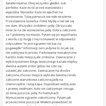
światła mijania. Okej wszystko gładko. Łuk
perfekto. Każe mi iść przed stanowisko i
wyjeżdża. Wysiada i każe mi wjechać na
wzniesienie. Tutaj pierwsze nie miłe wrażenie.
Przestawione lusterka i fotel. Myślę o nie tak się
nie dam. Wszystko zrobiłem i jadę. Okrzyczała
mnie że na złe wzniesienie jadę. Dobra zaliczone
za 1 jedziemy na miasto. Pytam się po wyjechaniu
z wordu czy mogę z nią rozmawiać w odpowiedzi
usłyszałem "to jest egzamin nie bar na
pogawędki" Informacji zero jedynie to że jak się
nie oddzywa to prosto. Parkowanie masakryczne
bardzo mało miejsca,ale zrobione. Zawracanie z
wykorzystaniem biegu wstecznego kazała między
dwoma autami zrobić gdzie nie szło się
ustawić,ale zaliczone. Zawracanie na drodze
zaliczone,chociaz miejsce wybrała świetne,rondo
zaliczone,warunkowa zaliczona,Jadę na
równorzędne. I tutaj kapa. Dojeżdżam widzę auto
z prawej zwalniam. Auto sie zatrzymuje i mruga
że mnie puszcza. Jadę. Po hamulcach.
Wymuszenie egzamin zakończony. Pytam jak
przecież mnie puszczał. Miałem powiedzieć że