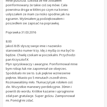
mnie puszcza. Szkoda że nie zostałem
poinformowany że takie coś się mówi. Cała
powrotna droga w kłótni po czym na koniec
usłyszałem ze mam za nisko spodnie jak na
egzamin. Wyśmiałem ją podziękowałem i
poszedłem sie zapisać na poprawkę.
Poprawka 31.03.2016
8.00
Jakoś 8.05 słyszę swoje imie i nazwisko
stanowisko numer trzy. Idę z myślą co ma być to
będzie. Chwilę czekam w poczekalni. Przychodzi
pan Krzysztof.K
Płyn spryskiwaczy i awaryjne. Poinformowal mnie
bym robiąc łuk nie zapomniał sie obejrzec.
Spodobalo mi sie to. Łuk pięknie wzniesienie
pięknie. Miasto po 5 minutach zszedł stres.
Rozmawialiśmy miło. Tłumaczył jak robiłem coś
zle. Wszystkie manewry perdekcyjnie. 30min i
powrót do wordu. Krótkie kazanie i upragnione
zdał pan gratulacje. Super gościu. Zaimponował
mi. Pomógł mi zdać.