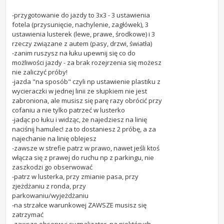
-przygotowanie do jazdy to 3x3 - 3 ustawienia
fotela (przysunięcie, nachylenie, zagłówek), 3
ustawienia lusterek (lewe, prawe, środkowe) i 3
rzeczy związane z autem (pasy, drzwi, światła)
-zanim ruszysz na łuku upewnij się co do
możliwości jazdy - za brak rozejrzenia się możesz
nie zaliczyć próby!
-jazda "na sposób" czyli np ustawienie plastiku z
wycieraczki w jednej linii ze słupkiem nie jest
zabroniona, ale musisz się parę razy obrócić przy
cofaniu a nie tylko patrzeć w lusterko
-jadąc po łuku i widząc, że najedziesz na linię
naciśnij hamulec! za to dostaniesz 2 próbę, a za
najechanie na linię oblejesz
-zawsze w strefie patrz w prawo, nawet jeśli ktoś
włącza się z prawej do ruchu np z parkingu, nie
zaszkodzi go obserwować
-patrz w lusterka, przy zmianie pasa, przy
zjeżdżaniu z ronda, przy
parkowaniu/wyjeżdżaniu
-na strzałce warunkowej ZAWSZE musisz się
zatrzymać