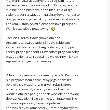
mój wynik, akurat zakryty przez egzaminatora
palcem. Czekam jak na wyrok... "Proszę pani, na
mieście popełniła pani jeden błąd, zbyt długo
zwlekała pani z wjazdem na skrzyżowanie, jest to
błąd przejazdu przez skrzyżowanie oznakowane
znakami ustalającymi pierwszeństwo przejazdu.
Wynik oczywiście pozytywny."
Kamień z serca! Podziękowałam panu
egzaminatorowi pewnie z 3 razy, zabieram
karteczkę, wysiadam i biegnę do taty, który już
czekał przy ogrodzeniu, uważałam przy tym żeby
przypadkiem z tej radości nie wbiec innym L-kom
egzaminacyjnym przed maskę.
Zdałam za pierwszym razem u pana M. Pustuły -
nie przypominam sobie, żeby jego nazwisko
pojawiło się w żadnej z licznych relacji, które
przeczytałam/usłyszałam, więc nie bardzo
wiedziałam, czego się spodziewać, ale naprawdę
dobrze jeździło mi się z tym egzaminatorem. Nie
mówił nic oprócz wydawania poleceń i
sporadycznych komentarzy, które przytoczyłam,