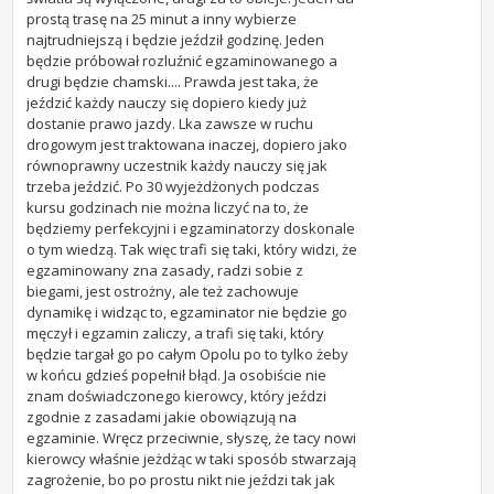
prostą trasę na 25 minut a inny wybierze
najtrudniejszą i będzie jeździł godzinę. Jeden
będzie próbował rozluźnić egzaminowanego a
drugi będzie chamski.... Prawda jest taka, że
jeździć każdy nauczy się dopiero kiedy już
dostanie prawo jazdy. Lka zawsze w ruchu
drogowym jest traktowana inaczej, dopiero jako
równoprawny uczestnik każdy nauczy się jak
trzeba jeździć. Po 30 wyjeżdżonych podczas
kursu godzinach nie można liczyć na to, że
będziemy perfekcyjni i egzaminatorzy doskonale
o tym wiedzą. Tak więc trafi się taki, który widzi, że
egzaminowany zna zasady, radzi sobie z
biegami, jest ostrożny, ale też zachowuje
dynamikę i widząc to, egzaminator nie będzie go
męczył i egzamin zaliczy, a trafi się taki, który
będzie targał go po całym Opolu po to tylko żeby
w końcu gdzieś popełnił błąd. Ja osobiście nie
znam doświadczonego kierowcy, który jeździ
zgodnie z zasadami jakie obowiązują na
egzaminie. Wręcz przeciwnie, słyszę, że tacy nowi
kierowcy właśnie jeżdżąc w taki sposób stwarzają
zagrożenie, bo po prostu nikt nie jeździ tak jak