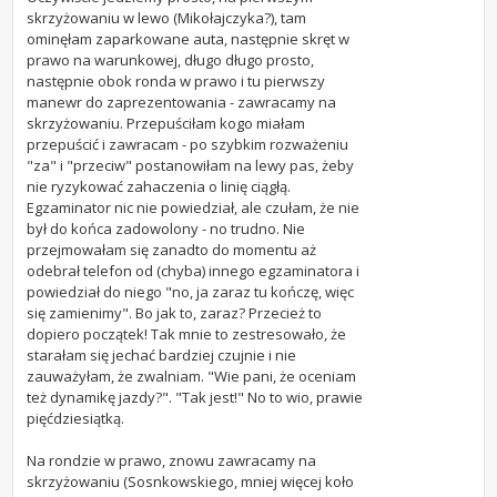
skrzyżowaniu w lewo (Mikołajczyka?), tam
ominęłam zaparkowane auta, następnie skręt w
prawo na warunkowej, długo długo prosto,
następnie obok ronda w prawo i tu pierwszy
manewr do zaprezentowania - zawracamy na
skrzyżowaniu. Przepuściłam kogo miałam
przepuścić i zawracam - po szybkim rozważeniu
"za" i "przeciw" postanowiłam na lewy pas, żeby
nie ryzykować zahaczenia o linię ciągłą.
Egzaminator nic nie powiedział, ale czułam, że nie
był do końca zadowolony - no trudno. Nie
przejmowałam się zanadto do momentu aż
odebrał telefon od (chyba) innego egzaminatora i
powiedział do niego "no, ja zaraz tu kończę, więc
się zamienimy". Bo jak to, zaraz? Przecież to
dopiero początek! Tak mnie to zestresowało, że
starałam się jechać bardziej czujnie i nie
zauważyłam, że zwalniam. "Wie pani, że oceniam
też dynamikę jazdy?". "Tak jest!" No to wio, prawie
pięćdziesiątką.
Na rondzie w prawo, znowu zawracamy na
skrzyżowaniu (Sosnkowskiego, mniej więcej koło