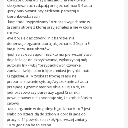
-zawsze obserwuj sygnalizator, na niektórych
skrzyżowaniach zdążają przejechać max 3-4 auta
-przy parkowaniu/wyjeżdżaniu pamiętaj o
kierunkowskazach
-komenda "wyjeżdżamy" oznacza wyjechanie w
tą samą stronę z której przyjechałeś a nie w którą
chcesz
-nie bój się dać czwórki, nic bardziej nie
denerwuje egzaminatora jak jechanie 50ką na 3
biegu przy 3000 obrotów
-jeśli ze stresu zapomnisz kto ma pierwszeństwo
dojeżdżając do skrzyżowania, wykorzystaj mój
autorski trik - wbij "przypadkowo" czwórkę
zamiast dwójki albo trójkę zamiast jedynki - auto
Ci zgaśnie, a Ty zyskasz trochę czasu na
przeanalizowanie sytuacji/wyczekanie aż auta
przejadą. Egzaminator nie obleje Cię za to, że
jednorazowo czy parę razy zgasł Ci silnik, i
pewnie nawet nie zorientuje się, że zrobiłeś/aś to
celowo
-ustal egzamin w dogodnych godzinach - o 7 jest
słabo bo dzieci idą do szkoły a dorośli jadą do
pracy, o 14 powrót ze szkoły/pierwszej zmiany -
10 to godzina bezpieczna