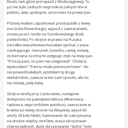
Reala, tam gdzie jest wjazd z Wodociągowej). Tu
już nie było żadnych nieprzekraczalnych linii w
pobliżu, więc spokojnie, wzorcowo na prawy pas.
Później miałam zaparkować prostopadle z lewej
(na Grota Roweckiego), wyjazd z zawracaniem,
znowu przez rondo na Sosnkowskiego (koło
politechniki). Po skręcie w prawo na Pużaka
(strzałka warunkowa) musiałam zjechać z pasa
zanikającego - kierunek, lusterko, ramię, mówię,
że kierowca za mną mi ustępuje, myk na lewy pas.
"Proszę pani, on pani nie ustępował". Cholera,
wymusiłam? "Pani tu miała pierwszeństwo". No
nie powiedziałabym, jeździłam tą drogą
wielokrotnie, zawsze w ten sam sposób, ale nic
nie mówię, jadę dalej.
Skręt w strefę przy Castoramie, następnie
(kolejności nie pamiętam) Witosa (#kierowca-
rajdowca, wyprzedziłam autobus), zawracanie w
bramie po lewej stronie na Wiejskiej, wjazd do
strefy 30 koło Netto, hamowanie do zatrzymania
na drodze między strefami, masa skrzyżowań
równorzędnych, duże skrzyżowanie "dolne" koło