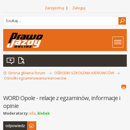
Zarejestruj
|
Zaloguj
Strona główna forum
OŚRODKI SZKOLENIA KIEROWCÓW
Ośrodki egzaminowania kierowców
WORD Opole - relacje z egzaminów, informacje i
opinie
Moderatorzy:
ella
,
klebek
Odpowiedz