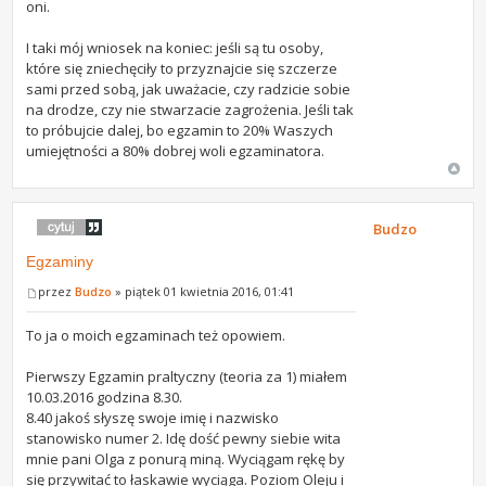
oni.
I taki mój wniosek na koniec: jeśli są tu osoby,
które się zniechęciły to przyznajcie się szczerze
sami przed sobą, jak uważacie, czy radzicie sobie
na drodze, czy nie stwarzacie zagrożenia. Jeśli tak
to próbujcie dalej, bo egzamin to 20% Waszych
umiejętności a 80% dobrej woli egzaminatora.
Budzo
Egzaminy
przez
Budzo
» piątek 01 kwietnia 2016, 01:41
To ja o moich egzaminach też opowiem.
Pierwszy Egzamin praltyczny (teoria za 1) miałem
10.03.2016 godzina 8.30.
8.40 jakoś słyszę swoje imię i nazwisko
stanowisko numer 2. Idę dość pewny siebie wita
mnie pani Olga z ponurą miną. Wyciągam rękę by
się przywitać to łaskawie wyciąga. Poziom Oleju i