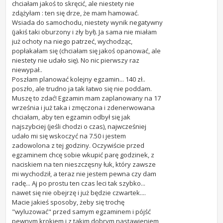
chciałam jakoś to skręcić, ale niestety nie
zdążyłam : ten się drze, że mam hamować.
Wsiada do samochodu, niestety wynik negatywny
(jakiś taki oburzony i zły był). Ja sama nie miałam
już ochoty na niego patrzeć, wychodząc,
popłakałam się (chciałam się jakoś opanować, ale
niestety nie udało się). No nic pierwszy raz
niewypał..
Poszłam planować kolejny egzamin... 140 zł..
poszło, ale trudno ja tak łatwo się nie poddam.
Muszę to zdać! Egzamin mam zaplanowany na 17
września i już taka i zmęczona i zdenerwowana
chciałam, aby ten egzamin odbył się jak
najszybciej (jeśli chodzi o czas), najwcześniej
udało mi się wskoczyć na 7.50 i jestem
zadowolona z tej godziny. Oczywiście przed
egzaminem chcę sobie wkupić parę godzinek, z
naciskiem na ten nieszczęsny łuk, który zawsze
mi wychodził, a teraz nie jestem pewna czy dam
radę... Aj po prostu ten czas leci tak szybko...
nawet się nie obejrzę i już będzie czwartek....
Macie jakieś sposoby, żeby się trochę
"wyluzować" przed samym egzaminem i pójść
pewnym krokiem i z takim dobrym nastawieniem,