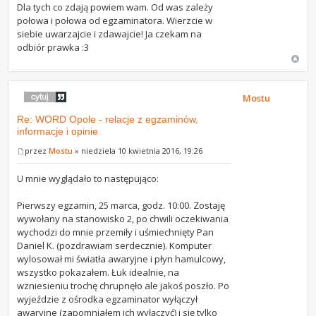
Dla tych co zdają powiem wam. Od was zależy
połowa i połowa od egzaminatora. Wierzcie w
siebie uwarzajcie i zdawajcie! Ja czekam na
odbiór prawka :3
Mostu
Re: WORD Opole - relacje z egzaminów,
informacje i opinie
przez
Mostu
» niedziela 10 kwietnia 2016, 19:26
U mnie wyglądało to następująco:
Pierwszy egzamin, 25 marca, godz. 10:00. Zostaję
wywołany na stanowisko 2, po chwili oczekiwania
wychodzi do mnie przemiły i uśmiechnięty Pan
Daniel K. (pozdrawiam serdecznie). Komputer
wylosował mi światła awaryjne i płyn hamulcowy,
wszystko pokazałem. Łuk idealnie, na
wzniesieniu trochę chrupnęło ale jakoś poszło. Po
wyjeździe z ośrodka egzaminator wyłączył
awaryjne (zapomniałem ich wyłączyć) i się tylko