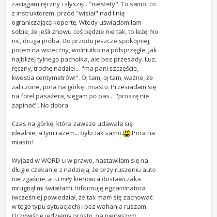
zaciągam ręczny i słyszę... "niestety". To samo, co
z instruktorem, przód "wisiał" nad linią
ograniczającą kopertę. Wtedy uświadomiłam
sobie, że jeśli znowu coś będzie nie tak, to leżę. No
nic, druga próba. Do przodu jeszcze spokojniej,
potem na wsteczny, wolniutko na półsprzęgle, jak
najbliżej tylnego pachołka, ale bez przesady. Luz,
ręczny, trochę nadziei... "ma pani szczęście,
kwestia centymetrów!". Oj tam, oj tam, ważne, że
zaliczone, pora na górkę i miasto. Przesiadam się
na fotel pasażera, sięgam po pas... "proszę nie
zapinać". No dobra.
Czas na górkę, która zawsze udawała się
idealnie, a tym razem... było tak samo.
Pora na
miasto!
Wyjazd w WORD-u w prawo, nastawiłam się na
długie czekanie z nadzieją, że przy ruszeniu auto
nie zgaśnie, a tu miły kierowca dostawczaka
mrugnął mi światłami. Informuję egzaminatora
(wcześniej powiedział, że tak mam się zachować
w tego typu sytuacjach) i bez wahania ruszam.
Oczywiście jedziemy prosto, na pierwszym