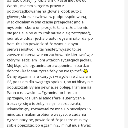
bardzo uprzejmy. Oblałam kilkaset metrów od
Wordu, miałam skręcić w prawo z
podporządkowanej na główną, obok auto z
głównej skręcało w lewo w podporządkowaną,
więc chciałam w tym czasie przejechać (moje
myślenie - skoro on przejeżdża tzn., że albo nic
nie jedzie, albo auto i tak musiało się zatrzymać),
jednak w oddali jechało auto i egzaminator dał po
hamulcu, bo powiedział, że wymusiłabym
pierwszeństwo. Tutaj niestety wyszło to, że
zawsze obserwowałam zachowanie kierowców, z
którymi jeździłam i oni w takich sytuacjach jechali.
Mój błąd, ale egzaminatora wspominam bardzo
dobrze - każdemu życzę żeby na niego trafił
Ósmy egzamin, na który już w ogóle nie chciałam
iść, poszłam dla świętego spokoju, bo mi bliscy nie
odpuszczali. Byłam pewna, że obleję. Trafiłam na
Pana o nazwisku .... Egzaminator bardzo
uprzejmy, rozluźniał atmosferę, autentycznie
troszczył się o to żebym się nie stresowała,
uśmiechnięty, rozmawiał ze mną. Po niecałych 15
minutach miałam zrobione wszystkie zadania
egzaminacyjne, powiedział, że jeszcze musimy
sobie pojeździć, bo egzamin 25 minut musi trwać.