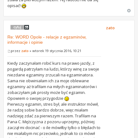
opisać!
zato
Re: WORD Opole - relacje z egzaminów,
informacje i opinie
przez
zato
» wtorek 19 stycznia 2016, 10:21
Kiedy zaczynałam robić kurs na prawo jazdy, z
pogardą patrzyłam na ludzi, którzy winę za swoje
niezdane egzaminy zrzucali na egzaminatora.
Sama nie obwiniałam ich za moje oblewane
egzaminy aż trafiłam na miłych egzaminatorów i
zobaczyłam jak prosty może być egzamin.
Opowiem o swojej przygodzie
Pierwszy egzamin, stres był, ale instruktor mówił,
że radzę sobie bardzo dobrze, więc miałam
nadzieję zdać za pierwszym razem. Trafiłam na
Pana C. Mężczyzna z pozoru uprzejmy, później
zaczął mi docinać - o ile mówiłby tylko o błędach to
nie miałabym nic przeciwko, jednak to co mówił