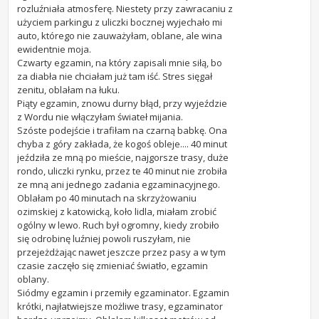
rozluźniała atmosferę. Niestety przy zawracaniu z
użyciem parkingu z uliczki bocznej wyjechało mi
auto, którego nie zauważyłam, oblane, ale wina
ewidentnie moja.
Czwarty egzamin, na który zapisali mnie siłą, bo
za diabła nie chciałam już tam iść. Stres sięgał
zenitu, oblałam na łuku.
Piąty egzamin, znowu durny błąd, przy wyjeździe
z Wordu nie włączyłam świateł mijania.
Szóste podejście i trafiłam na czarną babkę. Ona
chyba z góry zakłada, że kogoś obleje.... 40 minut
jeździła ze mną po mieście, najgorsze trasy, duże
rondo, uliczki rynku, przez te 40 minut nie zrobiła
ze mną ani jednego zadania egzaminacyjnego.
Oblałam po 40 minutach na skrzyżowaniu
ozimskiej z katowicką, koło lidla, miałam zrobić
ogólny w lewo. Ruch był ogromny, kiedy zrobiło
się odrobinę luźniej powoli ruszyłam, nie
przejeżdżając nawet jeszcze przez pasy a w tym
czasie zaczęło się zmieniać światło, egzamin
oblany.
Siódmy egzamin i przemiły egzaminator. Egzamin
krótki, najłatwiejsze możliwe trasy, egzaminator