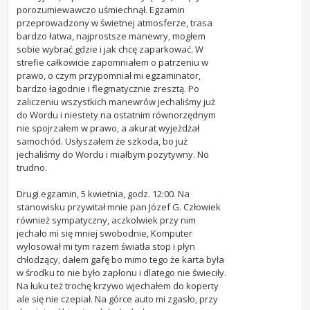
porozumiewawczo uśmiechnął. Egzamin
przeprowadzony w świetnej atmosferze, trasa
bardzo łatwa, najprostsze manewry, mogłem
sobie wybrać gdzie i jak chcę zaparkować. W
strefie całkowicie zapomniałem o patrzeniu w
prawo, o czym przypomniał mi egzaminator,
bardzo łagodnie i flegmatycznie zresztą. Po
zaliczeniu wszystkich manewrów jechaliśmy już
do Wordu i niestety na ostatnim równorzędnym
nie spojrzałem w prawo, a akurat wyjeżdżał
samochód. Usłyszałem że szkoda, bo już
jechaliśmy do Wordu i miałbym pozytywny. No
trudno.
Drugi egzamin, 5 kwietnia, godz. 12:00. Na
stanowisku przywitał mnie pan Józef G. Człowiek
również sympatyczny, aczkolwiek przy nim
jechało mi się mniej swobodnie, Komputer
wylosował mi tym razem światła stop i płyn
chłodzący, dałem gafę bo mimo tego że karta była
w środku to nie było zapłonu i dlatego nie świeciły.
Na łuku też trochę krzywo wjechałem do koperty
ale się nie czepiał. Na górce auto mi zgasło, przy