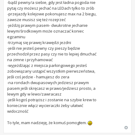
-bądź pewny/a siebie, gdy jest ładna pogoda nie
pytaj czy możesz jechać na LEDach tylko to zrób
-przejazdy kolejowe pokonujesz max na 2 biegu,
zawsze musisz się też rozejrzeć
-jeździj prawym pasem- dwukrotne jechanie
lewym/środkowym może oznaczać koniec
egzaminu
-trzymaj się prawej krawędzi jezdni
-jeśli nie jesteś pewny czy pieszy będzie
przechodził przez pasy czy nie to lepiej dmuchać
na zimne i przyhamować
-wyjeżdżając z miejsca parkingowego jesteś
zobowiązany ustąpić wszystkim pierwszeństwa,
jeśli coś jedzie - hamujesz do zera
-na rondach dwupasowych jedziesz prawym
pasem jeśli skręcasz w prawo/jedziesz prosto, a
lewym gdy w lewo/zawracasz
-jeśli kogoś potrącisz i zostanie na szybie krew to
koniecznie włącz wycieraczki żeby ułatwić
widoczność
To tyle, mam nadzieję, że komuś pomogłem.