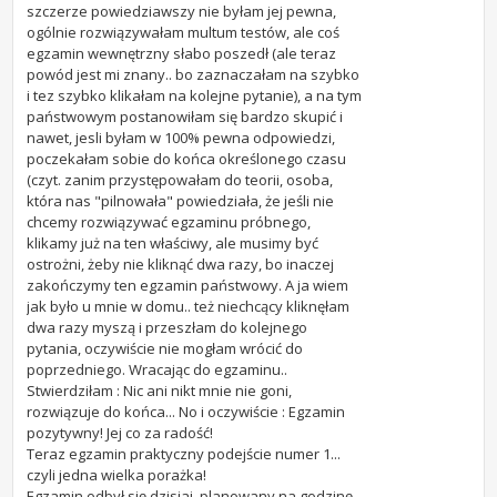
szczerze powiedziawszy nie byłam jej pewna,
ogólnie rozwiązywałam multum testów, ale coś
egzamin wewnętrzny słabo poszedł (ale teraz
powód jest mi znany.. bo zaznaczałam na szybko
i tez szybko klikałam na kolejne pytanie), a na tym
państwowym postanowiłam się bardzo skupić i
nawet, jesli byłam w 100% pewna odpowiedzi,
poczekałam sobie do końca określonego czasu
(czyt. zanim przystępowałam do teorii, osoba,
która nas "pilnowała" powiedziała, że jeśli nie
chcemy rozwiązywać egzaminu próbnego,
klikamy już na ten właściwy, ale musimy być
ostrożni, żeby nie kliknąć dwa razy, bo inaczej
zakończymy ten egzamin państwowy. A ja wiem
jak było u mnie w domu.. też niechcący kliknęłam
dwa razy myszą i przeszłam do kolejnego
pytania, oczywiście nie mogłam wrócić do
poprzedniego. Wracając do egzaminu..
Stwierdziłam : Nic ani nikt mnie nie goni,
rozwiązuje do końca... No i oczywiście : Egzamin
pozytywny! Jej co za radość!
Teraz egzamin praktyczny podejście numer 1...
czyli jedna wielka porażka!
Egzamin odbył się dzisiaj, planowany na godzinę