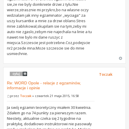
sie,ze nie byly domkniete drzwi z tylu.Nie
wierze,strasznie mi przykro,bo na wlasne oczy
widzialam jak inny egzaminator ,,wyciaga" za
uszy kursantke a mnie za drzwi oblano.Stres
mnie zablokowal,skupilam sie na tym,zeby mi
auto nie zgaslo,zebym nie najechala na linie a tu
nawet nie bylo mi dane ruszyc z
miejsca.Szczescie jest potrzebne.Coz,podejscie
nr2 przede mna.Moze szczescie sie do mnie
usmiechnie.
Toczak
Re: WORD Opole - relacje z egzaminów,
informacje i opinie
przez
Toczak
» czwartek 21 maja 2015, 16:58
Ja swój egzamin teoretyczny miałem 30 kwietnia.
Zdałem go na 74 punkty za pierwszym razem.
Niestety, aktualnie czeka się 2 tygodnie na
praktykę, dodatkowo instruktorowi nie pasowały