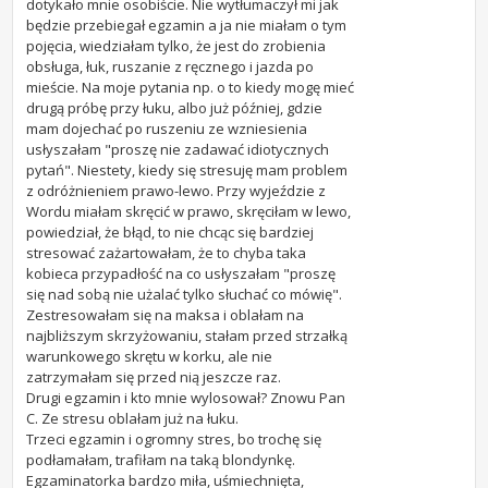
dotykało mnie osobiście. Nie wytłumaczył mi jak
będzie przebiegał egzamin a ja nie miałam o tym
pojęcia, wiedziałam tylko, że jest do zrobienia
obsługa, łuk, ruszanie z ręcznego i jazda po
mieście. Na moje pytania np. o to kiedy mogę mieć
drugą próbę przy łuku, albo już później, gdzie
mam dojechać po ruszeniu ze wzniesienia
usłyszałam "proszę nie zadawać idiotycznych
pytań". Niestety, kiedy się stresuję mam problem
z odróżnieniem prawo-lewo. Przy wyjeździe z
Wordu miałam skręcić w prawo, skręciłam w lewo,
powiedział, że błąd, to nie chcąc się bardziej
stresować zażartowałam, że to chyba taka
kobieca przypadłość na co usłyszałam "proszę
się nad sobą nie użalać tylko słuchać co mówię".
Zestresowałam się na maksa i oblałam na
najbliższym skrzyżowaniu, stałam przed strzałką
warunkowego skrętu w korku, ale nie
zatrzymałam się przed nią jeszcze raz.
Drugi egzamin i kto mnie wylosował? Znowu Pan
C. Ze stresu oblałam już na łuku.
Trzeci egzamin i ogromny stres, bo trochę się
podłamałam, trafiłam na taką blondynkę.
Egzaminatorka bardzo miła, uśmiechnięta,