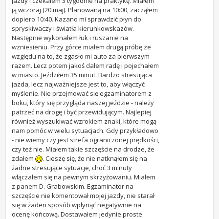
jazdy i czekałem 3 tygodnie na praktykę. Miałem
ją wczoraj (20 maj). Planowaną na 10:00, zacząłem
dopiero 10:40. Kazano mi sprawdzić płyn do
spryskiwaczy i światła kierunkowskazów.
Następnie wykonałem łuk i ruszanie na
wzniesieniu. Przy górce miałem drugą próbę ze
względu na to, że zgasło mi auto za pierwszym
razem. Lecz potem jakoś dałem radę i pojechałem
w miasto. Jeździłem 35 minut. Bardzo stresująca
jazda, lecz najważniejsze jest to, aby włączyć
myślenie. Nie przejmować się egzaminatorem z
boku, który się przygląda naszej jeździe - należy
patrzeć na drogę i być przewidującym. Najlepiej
również wyszukiwać wzrokiem znaki, które mogą
nam pomóc w wielu sytuacjach. Gdy przykładowo
- nie wiemy czy jest strefa ograniczonej prędkości,
czy też nie. Miałem takie szczęście na drodze, że
zdałem
. Cieszę się, że nie natknąłem się na
żadne stresujące sytuacje, choć 3 minuty
włączałem się na pewnym skrzyżowaniu. Miałem
z panem D. Grabowskim. Egzaminator na
szczęście nie komentował mojej jazdy, nie starał
się w żaden sposób wpłynąć negatywnie na
ocenę końcową. Dostawałem jedynie proste