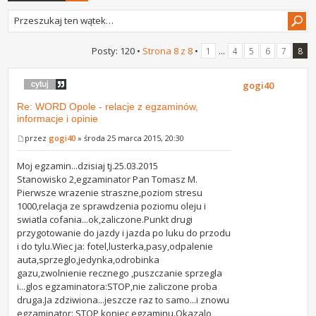
Posty: 120 •
Strona
8
z
8
•
...
1
4
5
6
7
8
gogi40
Re: WORD Opole - relacje z egzaminów,
informacje i opinie
przez
gogi40
» środa 25 marca 2015, 20:30
Moj egzamin...dzisiaj tj.25.03.2015
Stanowisko 2,egzaminator Pan Tomasz M.
Pierwsze wrazenie straszne,poziom stresu
1000,relacja ze sprawdzenia poziomu oleju i
swiatla cofania...ok,zaliczone.Punkt drugi
przygotowanie do jazdy i jazda po luku do przodu
i do tylu.Wiec ja: fotel,lusterka,pasy,odpalenie
auta,sprzeglo,jedynka,odrobinka
gazu,zwolnienie recznego ,puszczanie sprzegla
i...glos egzaminatora:STOP,nie zaliczone proba
druga.Ja zdziwiona...jeszcze raz to samo...i znowu
egzaminator: STOP,koniec egzaminu.Okazalo