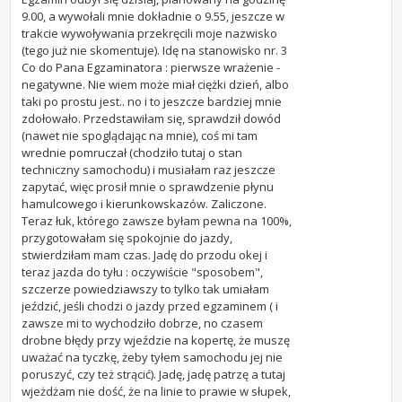
9.00, a wywołali mnie dokładnie o 9.55, jeszcze w
trakcie wywoływania przekręcili moje nazwisko
(tego już nie skomentuje). Idę na stanowisko nr. 3
Co do Pana Egzaminatora : pierwsze wrażenie -
negatywne. Nie wiem może miał ciężki dzień, albo
taki po prostu jest.. no i to jeszcze bardziej mnie
zdołowało. Przedstawiłam się, sprawdził dowód
(nawet nie spoglądając na mnie), coś mi tam
wrednie pomruczał (chodziło tutaj o stan
techniczny samochodu) i musiałam raz jeszcze
zapytać, więc prosił mnie o sprawdzenie płynu
hamulcowego i kierunkowskazów. Zaliczone.
Teraz łuk, którego zawsze byłam pewna na 100%,
przygotowałam się spokojnie do jazdy,
stwierdziłam mam czas. Jadę do przodu okej i
teraz jazda do tyłu : oczywiście "sposobem",
szczerze powiedziawszy to tylko tak umiałam
jeździć, jeśli chodzi o jazdy przed egzaminem ( i
zawsze mi to wychodziło dobrze, no czasem
drobne błędy przy wjeździe na kopertę, że muszę
uważać na tyczkę, żeby tyłem samochodu jej nie
poruszyć, czy też strącić). Jadę, jadę patrzę a tutaj
wjeżdżam nie dość, że na linie to prawie w słupek,