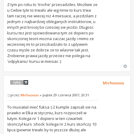
Z tym po roku to 'troche' przesadziles. Mozliwe ze
u Ciebie tyle to trwalo ale wg mnie to kurs trwa
tam raczej nie wiecej niz 4 miesiace, a jezdzilam z
jednym z najbardziej obleganych instruktorow, u
innych jest krocej bo czesciej sie jezdzi. Dlugosc
kursu tez jest spowodowana tym ze dopiero po
skonczonej teorii mozna zaczac jazdy i mimo ze
wczesniej mi to przeszkadzalo to z uplywem
czasu mysle ze dobrze ze to wlasnie tak jest.
Zrobienie prawa jazdy przeciez nie polega na
'odpykaniu' kursu w miesiac :)
Michuuuuu
przez
Michuuuuu
» piątek 29 czerwca 2007, 20:31
To musiałaś mieć fuksa :) 2 kumple zapisali sie na
prawko w Elka w styczniu, kurs rozpoczeli w
lutym. Kolega nr 1 dopiero w ten czwartek
skonczył kurs :shock: kolega nr 2 kurs skończy 10
lipca (pewnie trwało by to jeszcze dłużej ale