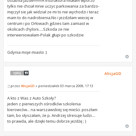
ostatnia jazde!!!!!!!!!A instruktora miałam wporzo
tylko nie chciał mnie uczyc parkowania za bardzo-
męczył sie jak widział ze mi to nie wychodzi i teraz
mam to do nadrobienia.No i jezdziłam wiecej w
centrum i po Orłowach gdzies tam zamiast w
okolicach chyloni.....Szkoda ze nie
interweniowałam-Polak głupi po szkodzie
Gdynia moje miasto :)
AlicjaGD
przez
AlicjaGD
» poniedziałek 03 marca 2008, 17:13
A kto z Was z Auto Szkoły?
jeden z pierwszych ośrodków szkolenia
kierowców... na warszawskiej się mieści. poszłam
tam, bo słyszałam, że p. Andrzej stresuje ludzi....
to prawda, ale dzięki temu dobrze jeżdżę ; )