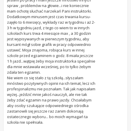
jestem po pracy i mam jeszcze mnóstwo innych
spraw , problemów na głowie...i nie koniecznie
mam ochotę słuchać narzekań Pani instruktorki.
Dodatkowym minusem jest czas trwania kursu-
zajęło to 6 miesięcy, wykłady raz w tygodniu i aż 2-
3 h w tygodniu jazd, z tego co wiem to w innych
szkołach kurs trwa 4 miesiące max , a 30 godzin
jest wypisywanych w pierwszym tygodniu, aby
kursant mógł sobie grafik w pracy odpowiednio
ustawić. Moja znajoma, robiąca kurs w innej
szkole przed egzaminem o godz. 8 miała jeszcze
1 h jazd...wątpię żeby moja instruktorka specjalnie
dla mnie wstawała wcześniej, po to tylko żebym
zdała ten egzamin.
Nie wiem co się stało z tą szkołą...słyszałam
mnóstwo pozytywnych opinii na ich temat, lecz ich
profesjonalizmu nie poznałam. Tak jak napisałam
wyżej...jeździć mnie jakoś nauczyli, ale nie tak
żeby zdać egzamin na prawo jazdy. Chciałabym
aby osoby szukające odpowiedniego ośrodka
zastanowili się jeszcze raz zanim dokonają
ostatecznego wyboru... bo moich wymagań ta
szkoła nie spełniała.