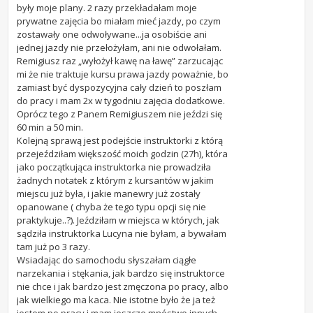
były moje plany. 2 razy przekładałam moje
prywatne zajęcia bo miałam mieć jazdy, po czym
zostawały one odwoływane...ja osobiście ani
jednej jazdy nie przełożyłam, ani nie odwołałam.
Remigiusz raz „wyłożył kawę na ławę” zarzucając
mi że nie traktuje kursu prawa jazdy poważnie, bo
zamiast być dyspozycyjna cały dzień to poszłam
do pracy i mam 2x w tygodniu zajęcia dodatkowe.
Oprócz tego z Panem Remigiuszem nie jeździ się
60 min a 50 min.
Kolejną sprawą jest podejście instruktorki z którą
przejeździłam większość moich godzin (27h), która
jako początkująca instruktorka nie prowadziła
żadnych notatek z którym z kursantów w jakim
miejscu już była, i jakie manewry już zostały
opanowane ( chyba że tego typu opcji się nie
praktykuje..?). Jeździłam w miejsca w których, jak
sądziła instruktorka Lucyna nie byłam, a bywałam
tam już po 3 razy.
Wsiadając do samochodu słyszałam ciągłe
narzekania i stękania, jak bardzo się instruktorce
nie chce i jak bardzo jest zmęczona po pracy, albo
jak wielkiego ma kaca. Nie istotne było że ja też