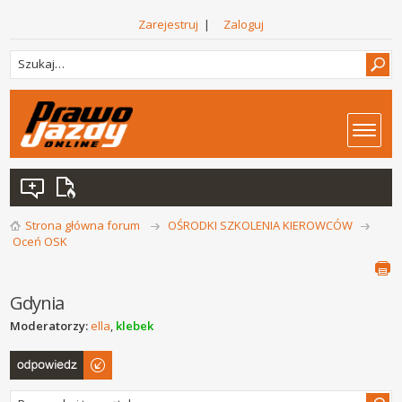
Zarejestruj
|
Zaloguj
Strona główna forum
OŚRODKI SZKOLENIA KIEROWCÓW
Oceń OSK
Gdynia
Moderatorzy:
ella
,
klebek
Odpowiedz