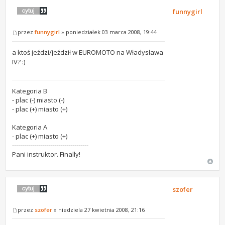
funnygirl
przez
funnygirl
» poniedziałek 03 marca 2008, 19:44
a ktoś jeździ/jeździł w EUROMOTO na Władysława
IV? :)
Kategoria B
- plac (-) miasto (-)
- plac (+) miasto (+)
Kategoria A
- plac (+) miasto (+)
--------------------------------------
Pani instruktor. Finally!
szofer
przez
szofer
» niedziela 27 kwietnia 2008, 21:16