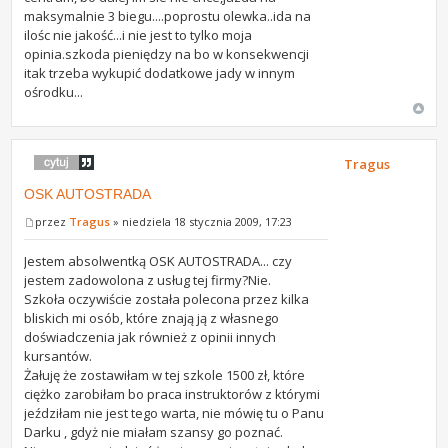
maksymalnie 3 biegu....poprostu olewka..ida na
ilośc nie jakość...i nie jest to tylko moja
opinia.szkoda pieniędzy na bo w konsekwencji
itak trzeba wykupić dodatkowe jady w innym
ośrodku...
Tragus
OSK AUTOSTRADA
przez
Tragus
» niedziela 18 stycznia 2009, 17:23
Jestem absolwentką OSK AUTOSTRADA... czy
jestem zadowolona z usług tej firmy?Nie.
Szkoła oczywiście została polecona przez kilka
bliskich mi osób, które znają ją z własnego
doświadczenia jak również z opinii innych
kursantów.
Żałuję że zostawiłam w tej szkole 1500 zł, które
ciężko zarobiłam bo praca instruktorów z którymi
jeździłam nie jest tego warta, nie mówię tu o Panu
Darku , gdyż nie miałam szansy go poznać.