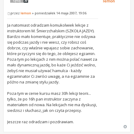
lemon
przez
lemon
» poniedziałek 14 maja 2007, 19:06
Ja natomiast odradzam komukolwiek lekcje z
instruktorem M. Śmierzchalskim (SZKOŁA JAZDY).
Bardzo mało komentuje, praktycznie nie odzywa
się podczas jazdy i nie wiesz, czy robisz coś
dobrze, czy właśnie wpajasz sobie zachowanie,
które przyczyni się do tego, że oblejesz egzamin.
Poza tym po lekcjach z nim można polać nawet za
mało dynamiczną jazdę, bo każe Ci jeździć wolno,
żebyś nie musiał używać hamulca - każdy
egzaminator Ci zwróci uwagę, a na egzaminie za
późno na zmianę stylu jazdy.
Poza tym w cenie kursu masz 30h lekcji teorii...
tylko, że po 16h pan instruktor zaczyna z
materiałem od nowa. Na lekcjach nie ma dyskusji,
siedzisz i słuchasz, jak on czyta przepisy.
Jeszcze raz odradzam i pozdrawiam.