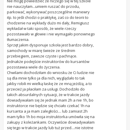
Nie mogę powiedzieć że niczego się w tej szkole
nie nauczyłam...umiem ruszać do przodu,
parkować, wykonywać poszczególne manewry
itp. to jeśli chodzi o praktykę, zaś co do teorii to
chodzenie na wykłady dużo mi dały, Remigiusz
wykładał w taki sposób, że wiele rzeczy
pozostawało w głowie i nie wymagało ponownego
tłumaczenia.
Sprzęt jakim dysponuje szkoła jest bardzo dobry,
samochody w miarę świeże ze średnim
przebiegiem, zawsze czyste i pachnące.
Jednakże podejście instruktorów do kursantów
pozostawia wiele do życzenia.
Chwilami dochodziłam do wniosku że Ci ludzie nie
są dla mnie tylko ja dla nich, wyglądało to tak
jakby robili mi wielką łaskę że ze mną jeżdżą, a to
przecież ja płaciłam za usługi. Dochodziło do
takich absurdalnych sytuacji, że w trakcie jazdy
dowiadywałam się że jednak mam 2h a nie 1h, bo
instruktorce nie będzie się chciało czekać 1h na
kursanta a ja mam zaległości.... lub zamiast 2h
mam tylko 1h bo moja instruktorka umówiła się na
zakupy z koleżankami. Oczywiście dowiadywałam
się tego w trakcie jazdy lub tuż przed....nie istotne