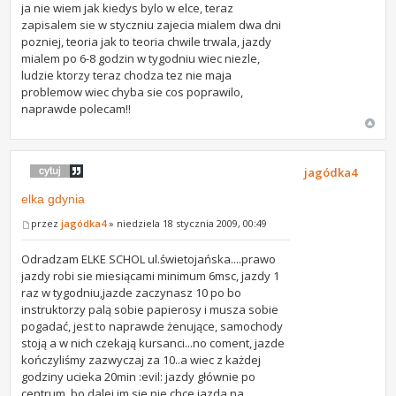
ja nie wiem jak kiedys bylo w elce, teraz
zapisalem sie w styczniu zajecia mialem dwa dni
pozniej, teoria jak to teoria chwile trwala, jazdy
mialem po 6-8 godzin w tygodniu wiec niezle,
ludzie ktorzy teraz chodza tez nie maja
problemow wiec chyba sie cos poprawilo,
naprawde polecam!!
jagódka4
elka gdynia
przez
jagódka4
» niedziela 18 stycznia 2009, 00:49
Odradzam ELKE SCHOL ul.świetojańska....prawo
jazdy robi sie miesiącami minimum 6msc, jazdy 1
raz w tygodniu,jazde zaczynasz 10 po bo
instruktorzy palą sobie papierosy i musza sobie
pogadać, jest to naprawde żenujące, samochody
stoją a w nich czekają kursanci...no coment, jazde
kończyliśmy zazwyczaj za 10..a wiec z każdej
godziny ucieka 20min :evil: jazdy głównie po
centrum, bo dalej im sie nie chce,jazda na