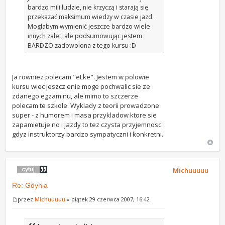
bardzo mili ludzie, nie krzyczą i starają się
przekazać maksimum wiedzy w czasie jazd.
Mogłabym wymienić jeszcze bardzo wiele
innych zalet, ale podsumowując jestem
BARDZO zadowolona z tego kursu :D
Ja rowniez polecam "eLke". Jestem w polowie
kursu wiec jeszcz enie moge pochwalic sie ze
zdanego egzaminu, ale mimo to szczerze
polecam te szkole. Wyklady z teorii prowadzone
super - z humorem i masa przykladow ktore sie
zapamietuje no i jazdy to tez czysta przyjemnosc
gdyz instruktorzy bardzo sympatyczni i konkretni.
Michuuuuu
Re: Gdynia
przez
Michuuuuu
» piątek 29 czerwca 2007, 16:42