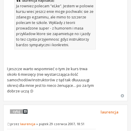
laurencja napisał(a):
Ja rowniez polecam "eLke". Jestem w polowie
kursu wiec jeszcz enie moge pochwalic sie ze
zdanego egzaminu, ale mimo to szczerze
polecam te szkole. Wyklady z teorii
prowadzone super - z humorem i masa
przykladow ktore sie zapamietuje no i jazdy
to tez czysta przyjemnosc gdyz instruktorzy
bardzo sympatyczni i konkretni.
I jeszcze warto wspomnieć o tym że kurs trwa
około 6 miesięcy (nie wystarczająca ilość
samochodów/instruktorów z tąd tak dłuuuuugi
okres) dla mnie jest to nieco żenujące... po za tym
dobrze uczą :D
laurencja
przez
laurencja
» piątek 29 czerwca 2007, 18:51