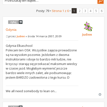
Posty: 79 •
Strona
1
z
6
•
1
2
3
4
5
6
Gdynia
Judiee
przez
Judiee
» środa 14 marca 2007, 20:09
Gdynia Elkaschool
Polecam ten OSK. Wszystkie zajęcia prowadzone
są na wysokim pozomie. Jeździłam z dwoma
instruktorami i oboje to bardzo mili ludzie, nie
krzyczą i starają się przekazać maksimum wiedzy
w czasie jazd. Mogłabym wymienić jeszcze
bardzo wiele innych zalet, ale podsumowując
jestem BARDZO zadowolona z tego kursu :D
We all need somebody to lean on...