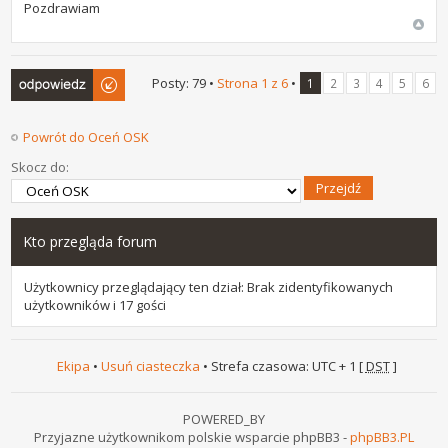
Pozdrawiam
Odpowiedz
Posty: 79 •
Strona
1
z
6
•
1
2
3
4
5
6
Powrót do Oceń OSK
Skocz do:
Kto przegląda forum
Użytkownicy przeglądający ten dział: Brak zidentyfikowanych
użytkowników i 17 gości
Ekipa
•
Usuń ciasteczka
• Strefa czasowa: UTC + 1 [
DST
]
POWERED_BY
Przyjazne użytkownikom polskie wsparcie phpBB3 -
phpBB3.PL