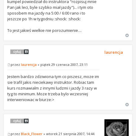
kumpel powiedział do instruktora "rozpisuj mnie
Pan jak leci, byle szybko miał jazdy")... i tym oto
sposobem ma jazdy na 5:00 / 6:00 rano i to
jeszcze po 1h w tygodniu :shock: :shock:
To jest jakieś wielkie nie porozumienie....
laurencja
przez
laurencja
» piątek 29 czerwca 2007, 23:11
Jestem bardzo zdziwiona tym co piszesz, moze im
sie trafil jakis nieciekawy instruktor. Robiac tam
kurs rozmawialm z innymi ludzmi i jazdy 3 razy w
tyg to minimum. Moze trzeba bylo wczesniej
interweniowac w biurze:>
przez
Black_Flower
» wtorek 21 sierpnia 2007, 14:44