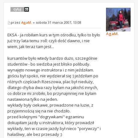
przez
AgaM.
» sobota 31 marca 2007, 13:08
AgaM.
EKSA - ja robiłam kurs w tym ośrodku, tylko to było
już trzy lata temu :roll: czyli dość dawno, i nie
wiem, jak teraz tam jest...
kursantów było wtedy bardzo dużo, szczególnie
studentów - bo siedziba jest blisko polibudy.
wynajęto nowego instruktora i z nim jeździłam.
gościu był spoko, nie wydzierał się :) jeździłam po
różnych częściach Rzeszowa, plac był nieduży,
dlatego chyba dwa razy byłam na jakichś innych,
co dobrze mi zrobiło, bo przynajmniej nie byłam
nastawiona tylko na jeden.
wykłady były ciekawe, prowadzone na luzie, z
przyjemnością się na nie chodziło.
przed kolejnymi "dogrywkami" egzaminu
dokupiłam jazdy u instruktora, który prowadził
wykłady, ten w czasie jazdy był nieco "porywczy" i
hałaśliwy, ale bez przesady ;)