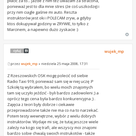
płacić za to... jazde z nim tez uważam za stracona,
ponieważ jest to dla mnie stres (że coś uszkodzę) i
przy nim ciagle gaśnie mi auto. Reszta
instruktorów jest oki i POLECAM zryw, a gdyby
ktos dokupywał godziny w ZRYWIE, to tylko z
Marcinem, a napewno dużo zyskacie :)
wujek_mp
przez
wujek_mp
» niedziela 25 maja 2008, 17:31
Z Rzeszowskich OSK mogę polecić od siebie
Radio Taxi 919, ponieważ sam się w niej uczę :P
Szkołę tą wybrałem, bo wielu moich znajomych
tam się uczyło jeździć - byli bardzo zadowoleni ;) a
oprócz tego cena była bardzo konkurencyjna ;) .
Zajęcia z teori były dobrze i ciekawie
przeprowadzone także nie ma co na to narzekać.
Potem testy wewnętrzne, wybór z wielu dobrych
instruktorów. Wydaje mi się, że tutaj jeszcze wiele
zależy na kogo się trafi, ale wszyscy moi znajomi
bardzo sobie chwalą swoich instrukotów - także