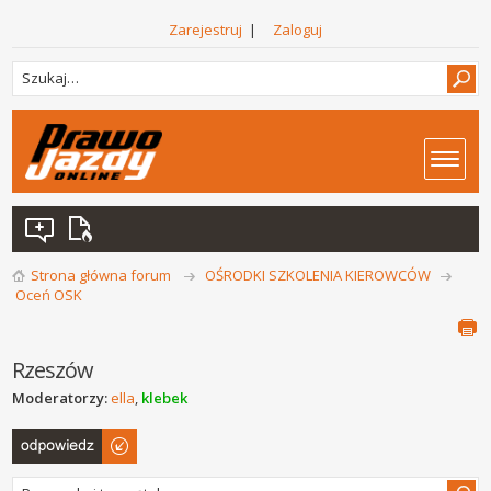
Zarejestruj
|
Zaloguj
Strona główna forum
OŚRODKI SZKOLENIA KIEROWCÓW
Oceń OSK
Rzeszów
Moderatorzy:
ella
,
klebek
Odpowiedz