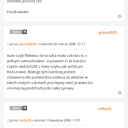
ośrodek jeszcze raz.
Pozdrawiam
gosia2629
przez
gosia2629
» czwartek 20 marca 2008, 13:17
Auto-szyk?Mówisz że to taka mała szkoła i to z
jednym samochodem...A powiem Ci że bardzo
często widzę ELKE z Auto-szyku jak jeździ po
Rzeszowie, dlatego tym bardziej jestem
zdziwiona.Ale potwierdza sieteza że właśnie w
takich malych szkołach jest lepiej robić prawko bo
oni inaczej podchodzą do całej sprawy.
sofia24
przez
sofia24
» wtorek 15 kwietnia 2008, 11:01