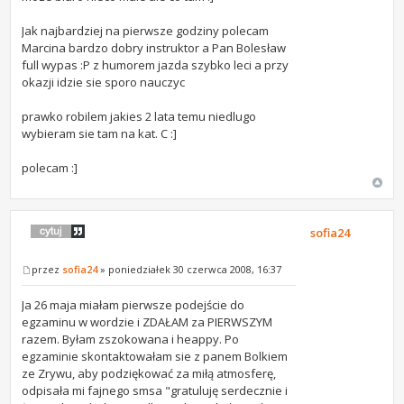
Jak najbardziej na pierwsze godziny polecam
Marcina bardzo dobry instruktor a Pan Bolesław
full wypas :P z humorem jazda szybko leci a przy
okazji idzie sie sporo nauczyc
prawko robilem jakies 2 lata temu niedlugo
wybieram sie tam na kat. C :]
polecam :]
sofia24
przez
sofia24
» poniedziałek 30 czerwca 2008, 16:37
Ja 26 maja miałam pierwsze podejście do
egzaminu w wordzie i ZDAŁAM za PIERWSZYM
razem. Byłam zszokowana i heappy. Po
egzaminie skontaktowałam sie z panem Bolkiem
ze Zrywu, aby podziękować za miłą atmosferę,
odpisała mi fajnego smsa "gratuluję serdecznie i