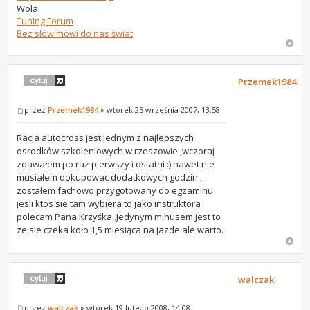
Wola
Tuning Forum
Bez słów mówi do nas świat
Przemek1984
przez
Przemek1984
» wtorek 25 września 2007, 13:58
Racja autocross jest jednym z najlepszych
osrodków szkoleniowych w rzeszowie ,wczoraj
zdawałem po raz pierwszy i ostatni :) nawet nie
musiałem dokupowac dodatkowych godzin ,
zostałem fachowo przygotowany do egzaminu
jesli ktos sie tam wybiera to jako instruktora
polecam Pana Krzyśka .Jedynym minusem jest to
ze sie czeka koło 1,5 miesiąca na jazde ale warto.
walczak
przez
walczak
» wtorek 19 lutego 2008, 14:08