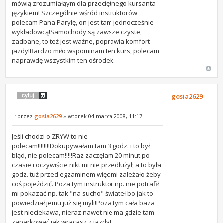
mówią zrozumiałąym dla przeciętnego kursanta
językiem! Szczególnie wśród instruktorów
polecam Pana Paryłę, on jest tam jednocześnie
wykładowcą!Samochody są zawsze czyste,
zadbane, to też jest ważne, poprawia komfort
jazdy!Bardzo miło wspominam ten kurs, polecam
naprawdę wszystkim ten ośrodek.
gosia2629
przez
gosia2629
» wtorek 04 marca 2008, 11:17
Jeśli chodzi o ZRYW to nie
polecam!!!!!!!!Dokupywałam tam 3 godz. i to był
błąd, nie polecam!!!!!Raz zaczęłam 20 minut po
czasie i oczywiście nikt mi nie przedłużył, a to była
godz. tuż przed egzaminem więc mi zależało żeby
coś pojeździć. Poza tym instruktor np. nie potrafił
mi pokazać np. tak "na sucho" świateł bo jak to
powiedział jemu już się myli!Poza tym cała baza
jest nieciekawa, nieraz nawet nie ma gdzie tam
zaparkować jak wracasz z jazdy!