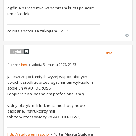
ogólnie bardzo miło wspominam kurs i polecam
ten ośrodek
co Nas spotka za zakrętem....????
invx
przez
invx
» sobota 31 marca 2007, 20:23
ja jeszcze po tamtych wyzej wspomnianych
dwuch osrodkak przed egzaminem wykupilem
sobie 5h w AUTOCROSS
i dopiero tutaj poznalem profesionalizm :)
ładny placyk, mili ludzie, samochody nowe,
zadbane, instruktorzy mili
tak ze w rzeszowie tylko
AUTOCROSS
:)
http://stalowemiasto.pl
- Portal Miasta Stalowa