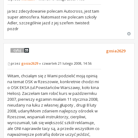
ja tez zdecydowanie polecam Autocross, jest tam
super atmosfera. Natomiast nie polecam szkoły
Adler, szczególnie jazd z jej szefem :twisted:
pozdr
gosia2629
przez
gosia2629
» czwartek 21 lutego 2008, 14:56
Witam, chciałąm się z Wami podzielić moją opinią
na temat OSK w Rzeszowie, konkretnie chodzi mi
o OSK EKSA (ul.Powstańców Warszawy, koło kina
Helios). Zaczełam tam robić kurs w pażdzierniku
2007, pierwszy egzamin miałam 11 stycznia 2008,
nieudany na łuku z własnej głupoty , drugi 8 luty
2008, udany!Moim zdaniem najlepszy ośrodek w
Rzeszowi, wspaniali instruktorzy, cierpliwi,
wyrozumiali, tak się większość szkół reklamuje,
ale ONI naprawde tacy są, a przede wszystkim co
najważniejsze potrafią dobrze uczyć jeździć,