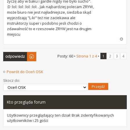
życzę aby w baku i gardle nigdy nie było sucho".
:D :lol: :lol: :lol: :lol: . Jak najbardziej polecam ZRYW,
może biuro nie jest najładniejsze, siedziba skąd
wyjezdzają "L-ki" też nie zaciekawa ale
instruktorzy super i podobno jesli chodzi o
zdawalność to e rzeszowie ZRYW jest na drugim
miejscu
Odpowiedz
Posty: 60 •
Strona
1
z
4
•
1
2
3
4
Powrót do Oceń OSK
Skocz do:
Kto przegląda forum
Użytkownicy przeglądający ten dział: Brak zidentyfikowanych
użytkowników i 25 gości