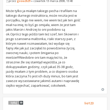
przez
gosia2629
» czwartek 13 marca 2008, 13:40
Może tylko ja miałąm takiego pecha i trafiłam na
takiego durnego instruktora, może reszta jest w
porządku, tego nie wiem, nie wiem też jak ten gość
miał na imię, to byś go omijała, wiem że jest tam
jakis Marcin i Andrzej to oni podobno są
ok.Oprócz tego jeździ tam też szef, ten Skowron i
jesgo szanowna małżonka, i taki starszy pan, z
którym nawet rozmawiałam, też wydaje się
fajny.Ale jak już zaczęłaś to powodzenia życzę,
owocnej nauki, i potem śmigania po
mieście!!!!Niedobre oni tam mają też to, że
strasznie źle się stamtąd wyjeźdża, ja co
dokupywałam godziny, czyli jakaś 35-38 godz,
jazdy miałam z tym problem, a co dopiero osoba
która zaczyna.To jest ich duży minus, bo tam jest
zawsze wyzastawiane jakimiś autami i naprawdę
ciężko wyjechać, zaparkować, cokolwiek.
lio123