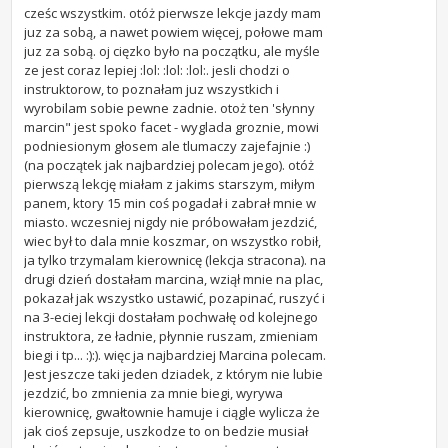
cześc wszystkim. otóż pierwsze lekcje jazdy mam
juz za sobą, a nawet powiem więcej, połowe mam
juz za sobą. oj cięzko było na początku, ale myśle
ze jest coraz lepiej :lol: :lol: :lol:. jesli chodzi o
instruktorow, to poznałam juz wszystkich i
wyrobilam sobie pewne zadnie. otoż ten 'słynny
marcin" jest spoko facet - wyglada groznie, mowi
podniesionym głosem ale tlumaczy zajefajnie :)
(na początek jak najbardziej polecam jego). otóż
pierwszą lekcję miałam z jakims starszym, miłym
panem, ktory 15 min coś pogadał i zabrał mnie w
miasto. wczesniej nigdy nie próbowałam jezdzić,
wiec był to dala mnie koszmar, on wszystko robił,
ja tylko trzymalam kierownicę (lekcja stracona). na
drugi dzień dostałam marcina, wziął mnie na plac,
pokazał jak wszystko ustawić, pozapinać, ruszyć i
na 3-eciej lekcji dostałam pochwałę od kolejnego
instruktora, ze ładnie, płynnie ruszam, zmieniam
biegi i tp... :):). więc ja najbardziej Marcina polecam.
Jest jeszcze taki jeden dziadek, z którym nie lubie
jezdzić, bo zmnienia za mnie biegi, wyrywa
kierownicę, gwałtownie hamuje i ciągle wylicza że
jak cioś zepsuje, uszkodze to on bedzie musiał