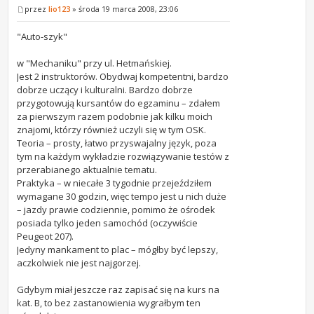
przez
lio123
» środa 19 marca 2008, 23:06
"Auto-szyk"
w "Mechaniku" przy ul. Hetmańskiej.
Jest 2 instruktorów. Obydwaj kompetentni, bardzo
dobrze uczący i kulturalni. Bardzo dobrze
przygotowują kursantów do egzaminu – zdałem
za pierwszym razem podobnie jak kilku moich
znajomi, którzy również uczyli się w tym OSK.
Teoria – prosty, łatwo przyswajalny język, poza
tym na każdym wykładzie rozwiązywanie testów z
przerabianego aktualnie tematu.
Praktyka – w niecałe 3 tygodnie przejeździłem
wymagane 30 godzin, więc tempo jest u nich duże
– jazdy prawie codziennie, pomimo że ośrodek
posiada tylko jeden samochód (oczywiście
Peugeot 207).
Jedyny mankament to plac – mógłby być lepszy,
aczkolwiek nie jest najgorzej.
Gdybym miał jeszcze raz zapisać się na kurs na
kat. B, to bez zastanowienia wygrałbym ten