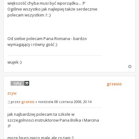
większość chyba musi być wporządku... :P
Ogólnie wszystko jak najlepiej także serdecznie
polecam wszystkim :!: ;)
Od siebie polecam Pana Romana - bardzo
wymagający i równy gość ;)
wujek :)
grzesio
zryw
przez
grzesio
» niedziela 08 czerwca 2008, 20:14
jak najbardziej polecam ta szkole w
szczegolnosci instruktorow Pana Bolka i Marcina
:P
moze biuro nieco male ale co tam :]