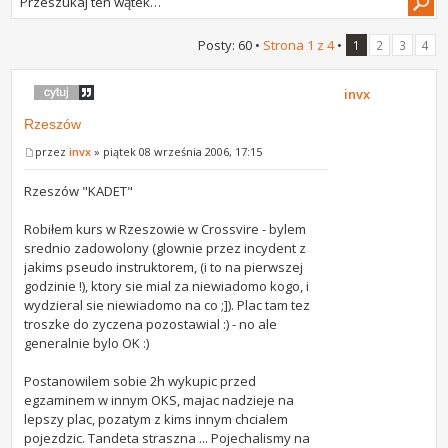
Posty: 60 •
Strona
1
z
4
•
1
2
3
4
invx
Rzeszów
przez
invx
» piątek 08 września 2006, 17:15
Rzeszów "KADET"
Robiłem kurs w Rzeszowie w Crossvire - bylem
srednio zadowolony (glownie przez incydent z
jakims pseudo instruktorem, (i to na pierwszej
godzinie !), ktory sie mial za niewiadomo kogo, i
wydzieral sie niewiadomo na co ;]). Plac tam tez
troszke do zyczena pozostawial :) - no ale
generalnie bylo OK :)
Postanowilem sobie 2h wykupic przed
egzaminem w innym OKS, majac nadzieje na
lepszy plac, pozatym z kims innym chcialem
pojezdzic. Tandeta straszna ... Pojechalismy na