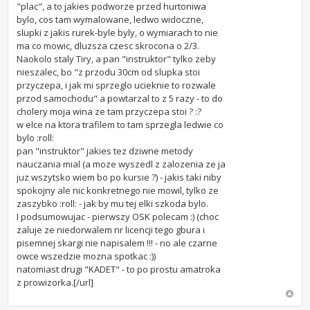
"plac", a to jakies podworze przed hurtoniwa
bylo, cos tam wymalowane, ledwo widoczne,
slupki z jakis rurek-byle byly, o wymiarach to nie
ma co mowic, dluzsza czesc skrocona o 2/3.
Naokolo staly Tiry, a pan "instruktor" tylko zeby
nieszalec, bo "z przodu 30cm od slupka stoi
przyczepa, i jak mi sprzeglo ucieknie to rozwale
przod samochodu" a powtarzal to z 5 razy - to do
cholery moja wina ze tam przyczepa stoi ? :?
w elce na ktora trafilem to tam sprzegla ledwie co
bylo :roll:
pan "instruktor" jakies tez dziwne metody
nauczania mial (a moze wyszedl z zalozenia ze ja
juz wszytsko wiem bo po kursie ?) - jakis taki niby
spokojny ale nic konkretnego nie mowil, tylko ze
zaszybko :roll: - jak by mu tej elki szkoda bylo.
I podsumowujac - pierwszy OSK polecam :) (choc
zaluje ze niedorwalem nr licencji tego gbura i
pisemnej skargi nie napisalem !!! - no ale czarne
owce wszedzie mozna spotkac :))
natomiast drugi "KADET" - to po prostu amatroka
z prowizorka.[/url]