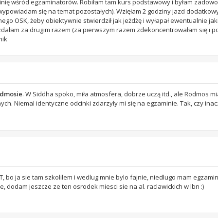
 opinię wśród egzaminatorów. Robiłam tam kurs podstawowy i byłam zadowol
e wypowiadam się na temat pozostałych). Wzięłam 2 godziny jazd dodatkow
go OSK, żeby obiektywnie stwierdził jak jeżdżę i wyłapał ewentualnie jaki
n zdałam za drugim razem (za pierwszym razem zdekoncentrowałam się i p
nik
dmosie
. W Siddha spoko, miła atmosfera, dobrze uczą itd., ale Rodmos mi
nych. Niemal identyczne odcinki zdarzyły mi się na egzaminie. Tak, czy ina
bo ja sie tam szkolilem i wedlug mnie bylo fajnie, niedlugo mam egzamin
 dodam jeszcze ze ten osrodek miesci sie na al. raclawickich w lbn :)