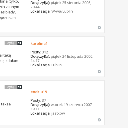
ona (tylko,
Dołączył(a):
piątek 25 sierpnia 2006,
ych z innym
20:44
Lokalizacja:
W-wa/Lublin
eś błędy,
opełniłam
karolina1
Posty:
312
ał taką
Dołączył(a):
piątek 24 listopada 2006,
czej zdałam
14:17
Lokalizacja:
Lublin
endriu19
Posty:
37
 takze
Dołączył(a):
wtorek 19 czerwca 2007,
19:11
Lokalizacja:
jastków