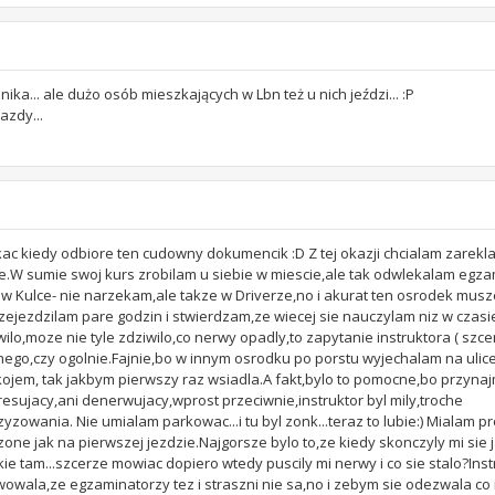
ka... ale dużo osób mieszkających w Lbn też u nich jeździ... :P
azdy...
kac kiedy odbiore ten cudowny dokumencik :D Z tej okazji chcialam zarek
e.W sumie swoj kurs zrobilam u siebie w miescie,ale tak odwlekalam egza
 Kulce- nie narzekam,ale takze w Driverze,no i akurat ten osrodek musz
rzejezdzilam pare godzin i stwierdzam,ze wiecej sie nauczylam niz w czas
wilo,moze nie tyle zdziwilo,co nerwy opadly,to zapytanie instruktora ( szc
ego,czy ogolnie.Fajnie,bo w innym osrodku po porstu wyjechalam na ulice i 
kojem, tak jakbym pierwszy raz wsiadla.A fakt,bylo to pomocne,bo przynaj
tresujacy,ani denerwujacy,wprost przeciwnie,instruktor byl mily,troche
owania. Nie umialam parkowac...i tu byl zonk...teraz to lubie:) Mialam p
zone jak na pierwszej jezdzie.Najgorsze bylo to,ze kiedy skonczyly mi sie 
 tam...szcerze mowiac dopiero wtedy puscily mi nerwy i co sie stalo?Inst
rwowala,ze egzaminatorzy tez i straszni nie sa,no i zebym sie odezwala co 