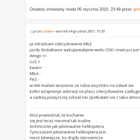
Ostatnio zmieniony środa 06 stycznia 2010, 23:49 przez
ge
przez
ulala
» wtorek 04 grudnia 2007, 19:30
ja odradzam zdecydowanie MILE
jazdy dodatkwoe wykupywałąmw wielu OSK i mam juz por
Amigo +/-
LUZ +
Ewan+
MILA -
PKS -
w mili mialam wrazenie ze robia wsyztsko na odwal sie
kolko wzajmenje adoracji na placu zdecydowanie zadlugo p
a zadnej powyzszej szkoel nei zpotkałam sie z taka atmosfer
Ktoś powiedział, że kochanie
się jest teraz nieomal tak trudne
technicznie jak pilotowanie helikoptera.
Tymczasem pilotowanie helikoptera jest
nieco łatwiejsze, bo drążki sterownicze