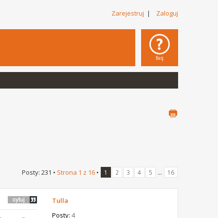
Zarejestruj
|
Zaloguj
faq
Posty: 231 •
Strona
1
z
16
•
...
1
2
3
4
5
16
Tulla
Posty:
4