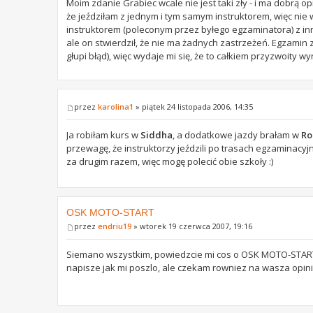
Moim zdanie Grabiec wcale nie jest taki zły - i ma dobrą
że jeździłam z jednym i tym samym instruktorem, więc ni
instruktorem (poleconym przez byłego egzaminatora) z inne
ale on stwierdził, że nie ma żadnych zastrzeżeń. Egzami
głupi błąd), więc wydaje mi się, że to całkiem przyzwoity wy
przez
karolina1
» piątek 24 listopada 2006, 14:35
Ja robiłam kurs w
Siddha
, a dodatkowe jazdy brałam w
Ro
przewagę, że instruktorzy jeździli po trasach egzaminacyj
za drugim razem, więc mogę polecić obie szkoły :)
OSK MOTO-START
przez
endriu19
» wtorek 19 czerwca 2007, 19:16
Siemano wszystkim, powiedzcie mi cos o OSK MOTO-START, 
napisze jak mi poszlo, ale czekam rowniez na wasza opinie,