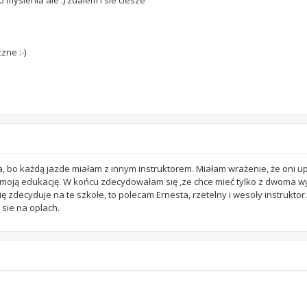
 myslenia ale :) zdalem i sie ciesze
zne :-)
 bo każdą jazde miałam z innym instruktorem. Miałam wrażenie, że oni u
a moją edukację. W końcu zdecydowałam się ,ze chce mieć tylko z dwoma w
się zdecyduje na te szkołe, to polecam Ernesta, rzetelny i wesoły instruktor.
i sie na oplach.