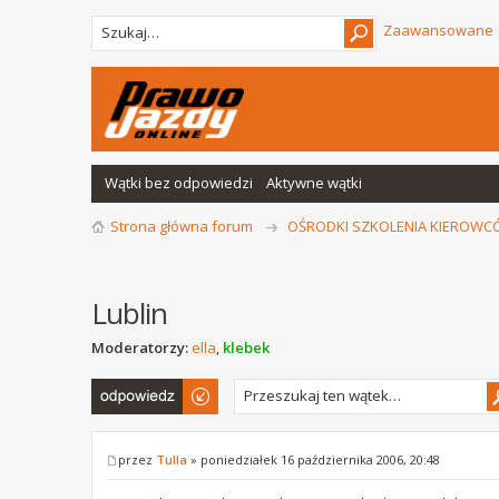
Zaawansowane
Wątki bez odpowiedzi
Aktywne wątki
Strona główna forum
OŚRODKI SZKOLENIA KIEROW
Lublin
Moderatorzy:
ella
,
klebek
Odpowiedz
przez
Tulla
» poniedziałek 16 października 2006, 20:48