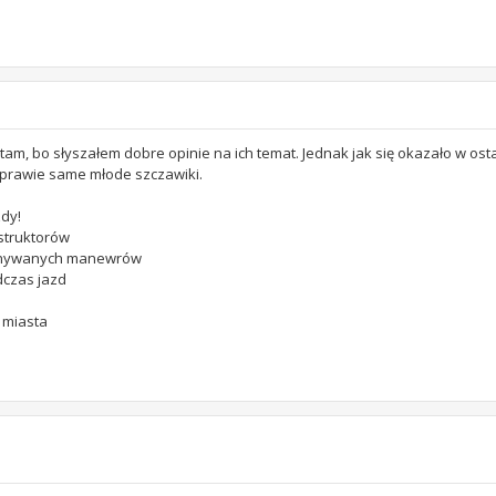
tam, bo słyszałem dobre opinie na ich temat. Jednak jak się okazało w ost
ą prawie same młode szczawiki.
zdy!
nstruktorów
ykonywanych manewrów
dczas jazd
 miasta