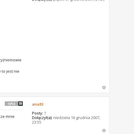
rzy(niemowie
to jest nie
ana83
Posty:
1
 ze mnie
Dołączył(a):
niedziela 16 grudnia 2007,
23:55