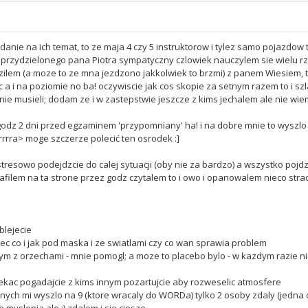
anie na ich temat, to ze maja 4 czy 5 instruktorow i tylez samo pojazdow 
m przydzielonego pana Piotra sympatyczny czlowiek nauczylem sie wielu rz
lem (a moze to ze mna jezdzono jakkolwiek to brzmi) z panem Wiesiem, t
a i na poziomie no ba! oczywiscie jak cos skopie za setnym razem to i sz
nie musieli; dodam ze i w zastepstwie jeszcze z kims jechalem ale nie wie
 godz 2 dni przed egzaminem 'przypomniany' ha! i na dobre mnie to wyszlo
rrrra> moge szczerze polecić ten osrodek :]
resowo podejdzcie do calej sytuacji (oby nie za bardzo) a wszystko pojdz
ilem na ta strone przez godz czytalem to i owo i opanowalem nieco strach 
blejecie
ec co i jak pod maska i ze swiatlami czy co wan sprawia problem
m z orzechami - mnie pomogl; a moze to placebo bylo - w kazdym razie ni
zekac pogadajcie z kims innym pozartujcie aby rozweselic atmosfere
anych mi wyszlo na 9 (ktore wracaly do WORDa) tylko 2 osoby zdaly (jedna