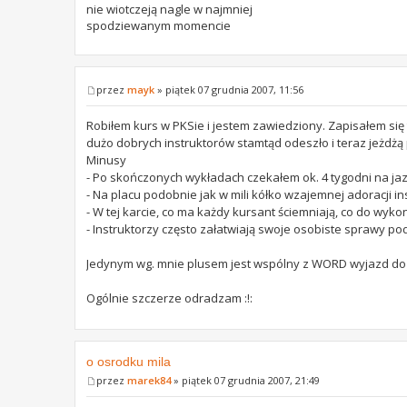
nie wiotczeją nagle w najmniej
spodziewanym momencie
przez
mayk
» piątek 07 grudnia 2007, 11:56
Robiłem kurs w PKSie i jestem zawiedziony. Zapisałem się 
dużo dobrych instruktorów stamtąd odeszło i teraz jeżdż
Minusy
- Po skończonych wykładach czekałem ok. 4 tygodni na ja
- Na placu podobnie jak w mili kółko wzajemnej adoracji i
- W tej karcie, co ma każdy kursant ściemniają, co do w
- Instruktorzy często załatwiają swoje osobiste sprawy po
Jedynym wg. mnie plusem jest wspólny z WORD wyjazd do
Ogólnie szczerze odradzam :!:
o osrodku mila
przez
marek84
» piątek 07 grudnia 2007, 21:49