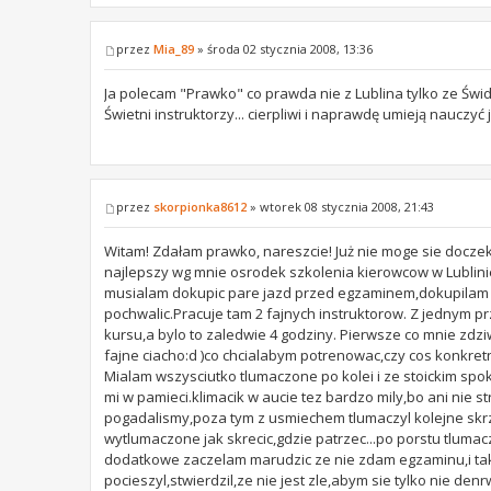
przez
Mia_89
» środa 02 stycznia 2008, 13:36
Ja polecam "Prawko" co prawda nie z Lublina tylko ze Świdni
Świetni instruktorzy... cierpliwi i naprawdę umieją nauczyć j
przez
skorpionka8612
» wtorek 08 stycznia 2008, 21:43
Witam! Zdałam prawko, nareszcie! Już nie moge sie docze
najlepszy wg mnie osrodek szkolenia kierowcow w Lublini
musialam dokupic pare jazd przed egzaminem,dokupilam w
pochwalic.Pracuje tam 2 fajnych instruktorow. Z jednym p
kursu,a bylo to zaledwie 4 godziny. Pierwsze co mnie zdzi
fajne ciacho:d )co chcialabym potrenowac,czy cos konkretn
Mialam wszysciutko tlumaczone po kolei i ze stoickim spo
mi w pamieci.klimacik w aucie tez bardzo mily,bo ani nie s
pogadalismy,poza tym z usmiechem tlumaczyl kolejne skrzyz
wytlumaczone jak skrecic,gdzie patrzec...po porstu tlumac
dodatkowe zaczelam marudzic ze nie zdam egzaminu,i takie
pocieszyl,stwierdzil,ze nie jest zle,abym sie tylko nie den