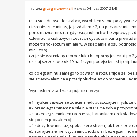
przez
grzegorznowinski
» środa 04 lipca 2007, 21:43
to ja sie odniose do Grabca, wyrobilem sobie pozytywne zd
niekoniecznie minus, ja jezdzilem z 2, na poczatek miale
porozmawiac mozna, gdy osiagnolem troche wprawy jezdzi
czlowiek i o ciekawych rzeczach dyspute mozna prowadzic 
moze trafic - rozumiem ale w/w specjalnie glosu podnosic 
mieli itp x)
czuje sie wyumiany (oprocz luku bo oporny jestem) i po 2
dzisiaj szczesliwie ok 19 na 1szym podejsciem <hip hip hu
co do egzaminu samego to powaznie rozluznijcie sei bez st
sie stresowalem cale przedpoludnie az do momentu jak traf
'wynioslem' z tad nastepujace rzeczy:
#1 myslcie zawsze ze zdacie, niedopuszczajcie mysli, ze o
#2 przed egzaminem na sile nie starajcie sobie przypomni
#3 przed egzaminkiem raczcie się batonikiem czekoladowy
sie po nim poczulem x)
#4 zdecydowanie luz, spokoj zero stresu, jak bedziecie c
#5 starajcie sie nieliczyc samochodow z i bez egzaminow