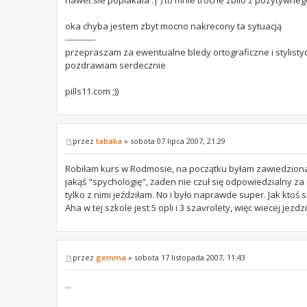
nawet sie poplakala :| ) to mnie troche zbilo z pozytywnego
oka chyba jestem zbyt mocno nakrecony ta sytuacją
-----------
przepraszam za ewentualne bledy ortograficzne i stylistyc
pozdrawiam serdecznie
pills11.com ;))
przez
tabaka
» sobota 07 lipca 2007, 21:29
Robiłam kurs w Rodmosie, na początku byłam zawiedziona,
jakąś "spychologię", żaden nie czuł się odpowiedzialny z
tylko z nimi jeździłam. No i było naprawde super. Jak ktoś 
Aha w tej szkole jest 5 opli i 3 szavrolety, więc wiecej jezdz
przez
gemma
» sobota 17 listopada 2007, 11:43
...