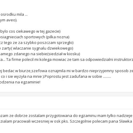
srodku mila ...
nym aveo).
bylo cos ciekawego w tej gazecie)
 osiagnieciach sportowych (pilka nozna)
ocz tego ze za szybko poszczam sprzeglo)
ie zarty( wlaczanie sygnalu dzwiekowego)
 samego zdanego na siebie(siedział w kiosku)
ora... Ta firme polecil mi kolega mowiac ze tam sa odpowiedzialni instrukto
iej bedac w biurze,szefowa oznajmila mi w bardzo nieprzyjemny sposob ze 
 i sie wyzyła na mnie ).Poprostu jest zadufana w sobie .........
odzenia na egzaminie!
Uwazam ze dobrze zostalam przygotowana do egzaminu mam tylko nadzieje
 jezdzialam pracowali wczesniej w osk pks. Szczegolnie polecam pana Sławka