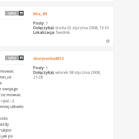
Mia_89
Posty:
1
Dołączył(a):
środa 02 stycznia 2008, 13:33
Lokalizacja:
Świdnik
skorpionka8612
Posty:
1
lamowac
Dołączył(a):
wtorek 08 stycznia 2008,
min,ze
21:28
e
ie swojego
erze mowiac
juz...:(
mniej utkwilo
rosto
jazdy
rukjtor
i jak po