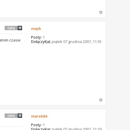
mayk
Posty:
1
atnim czasie
Dołączył(a):
piątek 07 grudnia 2007, 11:35
marek84
Posty:
1
Dołączył(a):
piątek 07 grudnia 2007, 21:29