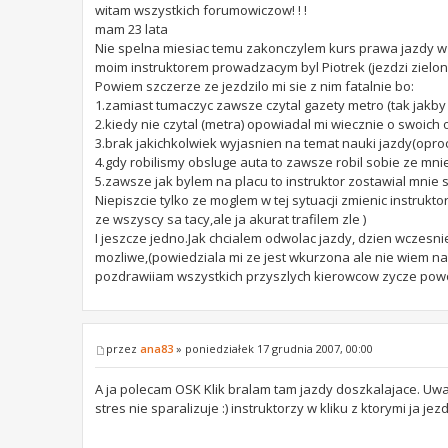
witam wszystkich forumowiczow! ! !
mam 23 lata
Nie spelna miesiac temu zakonczylem kurs prawa jazdy w o
moim instruktorem prowadzacym byl Piotrek (jezdzi zielo
Powiem szczerze ze jezdzilo mi sie z nim fatalnie bo:
1.zamiast tumaczyc zawsze czytal gazety metro (tak jakby 
2.kiedy nie czytal (metra) opowiadal mi wiecznie o swoich
3.brak jakichkolwiek wyjasnien na temat nauki jazdy(opr
4.gdy robilismy obsluge auta to zawsze robil sobie ze mn
5.zawsze jak bylem na placu to instruktor zostawial mnie
Niepiszcie tylko ze moglem w tej sytuacji zmienic instrukt
ze wszyscy sa tacy,ale ja akurat trafilem zle )
I jeszcze jedno.Jak chcialem odwolac jazdy, dzien wczesn
mozliwe,(powiedziala mi ze jest wkurzona ale nie wiem na co
pozdrawiiam wszystkich przyszlych kierowcow zycze pow
przez
ana83
» poniedziałek 17 grudnia 2007, 00:00
A ja polecam OSK Klik bralam tam jazdy doszkalajace. 
stres nie sparalizuje :) instruktorzy w kliku z ktorymi ja