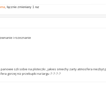
mma
, łącznie zmieniany 1 raz
ownanie i rozeznanie
anowie szli sobie na ploteczki , jakies smiechy zarty atmosfera niezbyt 
a gorzej niz przekupki na targu :? :? :? :?