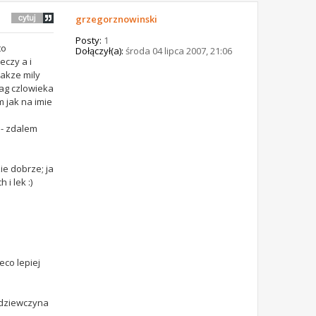
grzegorznowinski
Posty:
1
to
Dołączył(a):
środa 04 lipca 2007, 21:06
eczy a i
akze mily
lag czlowieka
m jak na imie
 - zdalem
ie dobrze; ja
i lek :)
eco lepiej
 dziewczyna