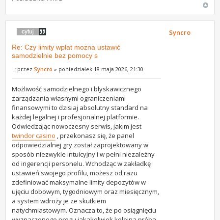
Syncro
Re: Czy limity wpłat można ustawić
samodzielnie bez pomocy s
przez
Syncro
» poniedziałek 18 maja 2026, 21:30
Możliwość samodzielnego i błyskawicznego
zarządzania własnymi ograniczeniami
finansowymi to dzisiaj absolutny standard na
każdej legalnej i profesjonalnej platformie.
Odwiedzając nowoczesny serwis, jakim jest
twindor casino
, przekonasz się, że panel
odpowiedzialnej gry został zaprojektowany w
sposób niezwykle intuicyjny i w pełni niezależny
od ingerencji personelu. Wchodząc w zakładkę
ustawień swojego profilu, możesz od razu
zdefiniować maksymalne limity depozytów w
ujęciu dobowym, tygodniowym oraz miesięcznym,
a system wdroży je ze skutkiem
natychmiastowym. Oznacza to, że po osiągnięciu
wyznaczonego progu jakakolwiek kolejna próba