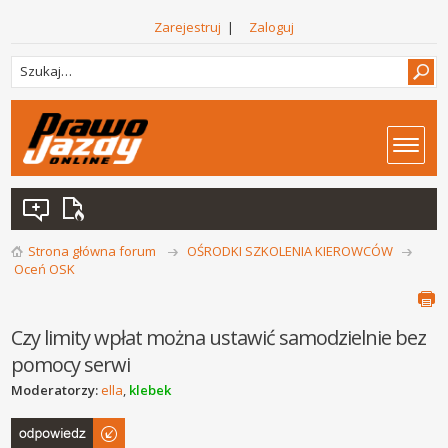
Zarejestruj
|
Zaloguj
Strona główna forum
OŚRODKI SZKOLENIA KIEROWCÓW
Oceń OSK
Czy limity wpłat można ustawić samodzielnie bez
pomocy serwi
Moderatorzy:
ella
,
klebek
Odpowiedz