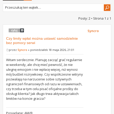
Posty: 2 • Strona
1
z
1
Syncro
Czy limity wpłat można ustawić samodzielnie
bez pomocy serwi
przez
Syncro
» poniedziałek 18 maja 2026, 21:01
Witam serdecznie. Planuję zacząć grać regularnie
w weekendy, ale chcę mieć pewność, że nie
ulegnę emocjom i nie wpłacę więcej, niż wynosi
mój budżet rozrywkowy. Czy współczesne witryny
pozwalają na narzucenie sobie sztywnych
ograniczeń finansowych od razu w ustawieniach,
czy trzeba w tym celu pisać oficjalne prośby do
obsługi klienta? Jak długo trwa aktywacja takich
limitów na koncie gracza?
Posiadane: AM/B