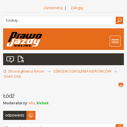
Zarejestruj
|
Zaloguj
Strona główna forum
OŚRODKI SZKOLENIA KIEROWCÓW
Oceń OSK
Łódź
Moderatorzy:
ella
,
klebek
Odpowiedz