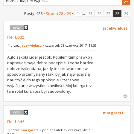
Posty: 428 •
Strona
28
z
29
•
...
1
25
26
27
28
29
jacekwielusz
Re: Łódź
przez
jacekwielusz
» czwartek 08 czerwca 2017, 11:59
Auto szkoła Lider jest ok. Robiłem tam prawko i
naprawdę maja dobre podejście. Teoria bardzo
dobrze wykładana, jazdy tez prowadzone w
sposób przemyślany i taki by jak najwięcej się
nauczyć a do tego spokojnie i rzeczowo
wyjaśniane wszystkie zawiłości. Mój kolega tez
tam robił kurs i tez był zadowolony.
margaret1
Re: Łódź
przez
margaret1
» poniedziałek 12 czerwca 2017,
09:49