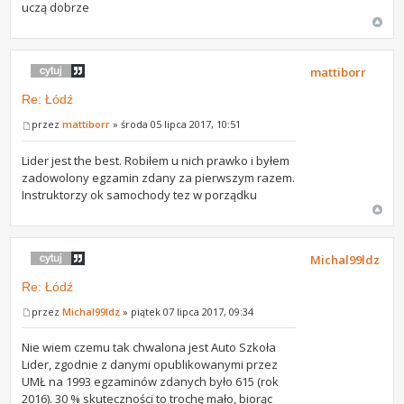
uczą dobrze
mattiborr
Re: Łódź
przez
mattiborr
» środa 05 lipca 2017, 10:51
Lider jest the best. Robiłem u nich prawko i byłem
zadowolony egzamin zdany za pierwszym razem.
Instruktorzy ok samochody tez w porządku
Michal99ldz
Re: Łódź
przez
Michal99ldz
» piątek 07 lipca 2017, 09:34
Nie wiem czemu tak chwalona jest Auto Szkoła
Lider, zgodnie z danymi opublikowanymi przez
UMŁ na 1993 egzaminów zdanych było 615 (rok
2016). 30 % skuteczności to trochę mało, biorąc