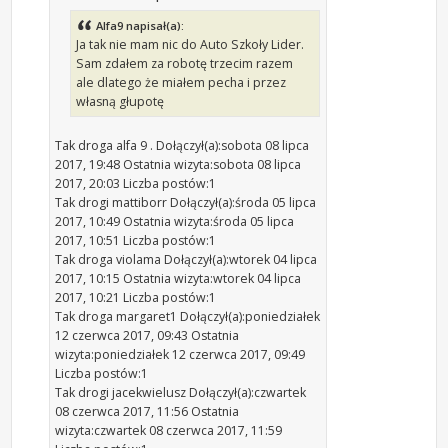
Alfa9 napisał(a):
Ja tak nie mam nic do Auto Szkoły Lider.
Sam zdałem za robotę trzecim razem
ale dlatego że miałem pecha i przez
własną głupotę
Tak droga alfa 9 . Dołączył(a):sobota 08 lipca
2017, 19:48 Ostatnia wizyta:sobota 08 lipca
2017, 20:03 Liczba postów:1
Tak drogi mattiborr Dołączył(a):środa 05 lipca
2017, 10:49 Ostatnia wizyta:środa 05 lipca
2017, 10:51 Liczba postów:1
Tak droga violama Dołączył(a):wtorek 04 lipca
2017, 10:15 Ostatnia wizyta:wtorek 04 lipca
2017, 10:21 Liczba postów:1
Tak droga margaret1 Dołączył(a):poniedziałek
12 czerwca 2017, 09:43 Ostatnia
wizyta:poniedziałek 12 czerwca 2017, 09:49
Liczba postów:1
Tak drogi jacekwielusz Dołączył(a):czwartek
08 czerwca 2017, 11:56 Ostatnia
wizyta:czwartek 08 czerwca 2017, 11:59