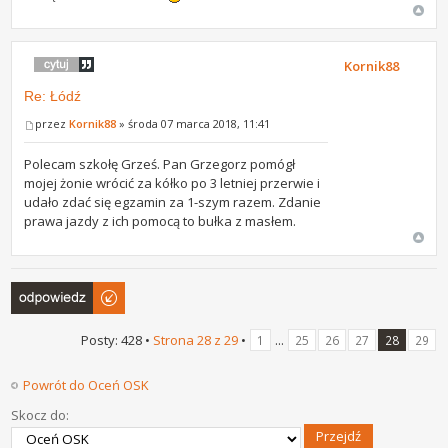
Kornik88
Re: Łódź
przez
Kornik88
» środa 07 marca 2018, 11:41
Polecam szkołę Grześ. Pan Grzegorz pomógł
mojej żonie wrócić za kółko po 3 letniej przerwie i
udało zdać się egzamin za 1-szym razem. Zdanie
prawa jazdy z ich pomocą to bułka z masłem.
Odpowiedz
Posty: 428 •
Strona
28
z
29
•
...
1
25
26
27
28
29
Powrót do Oceń OSK
Skocz do: