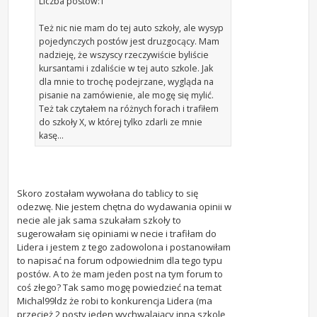
Liczba postów:1
Też nic nie mam do tej auto szkoły, ale wysyp
pojedynczych postów jest druzgocący. Mam
nadzieję, że wszyscy rzeczywiście byliście
kursantami i zdaliście w tej auto szkole. Jak
dla mnie to trochę podejrzane, wygląda na
pisanie na zamówienie, ale mogę się mylić.
Też tak czytałem na różnych forach i trafiłem
do szkoły X, w której tylko zdarli ze mnie
kasę...
Skoro zostałam wywołana do tablicy to się
odezwę. Nie jestem chętna do wydawania opinii w
necie ale jak sama szukałam szkoły to
sugerowałam się opiniami w necie i trafiłam do
Lidera i jestem z tego zadowolona i postanowiłam
to napisać na forum odpowiednim dla tego typu
postów. A to że mam jeden post na tym forum to
coś złego? Tak samo mogę powiedzieć na temat
Michal99ldz że robi to konkurencja Lidera (ma
przecież 2 posty jeden wychwalający inna szkolę