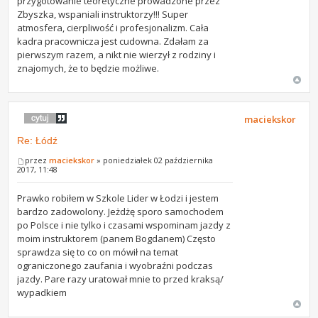
przygotowanie teoretyczne prowadzone przez
Zbyszka, wspaniali instruktorzy!!! Super
atmosfera, cierpliwość i profesjonalizm. Cała
kadra pracownicza jest cudowna. Zdałam za
pierwszym razem, a nikt nie wierzył z rodziny i
znajomych, że to będzie możliwe.
maciekskor
Re: Łódź
przez
maciekskor
» poniedziałek 02 października
2017, 11:48
Prawko robiłem w Szkole Lider w Łodzi i jestem
bardzo zadowolony. Jeżdżę sporo samochodem
po Polsce i nie tylko i czasami wspominam jazdy z
moim instruktorem (panem Bogdanem) Często
sprawdza się to co on mówił na temat
ograniczonego zaufania i wyobraźni podczas
jazdy. Pare razy uratował mnie to przed kraksą/
wypadkiem