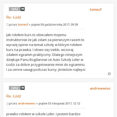
tomecf
Re: Łódź
przez
tomecf
» piątek 06 października 2017, 09:39
Jak robiłem kurs to obiecałem mojemu
instruktorowi że jak zdam za pierwszym razem to
wyrażę opinie na temat szkoły w którym robiłem
kurs na prawka. I słowo się rzekło. wczoraj
zdałem egzamin praktyczny. Dlatego niniejszym
dziękuje Panu Bogdanowi ze Auto Szkoły Lider w
Łodzi za dobre przygotowanie mnie do egzaminu
i za cenne uwagi podczas kursy. Jesteście najlepsi
andrewwiec
Re: Łódź
przez
andrewwiec
» piątek 03 listopada 2017, 12:12
prawko robiłem w szkole Lider. I jestem bardzo