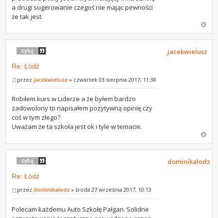
a drugi sugerowanie czegoś nie mając pewności
że tak jest.
jacekwielusz
Re: Łódź
przez
jacekwielusz
» czwartek 03 sierpnia 2017, 11:38
Robiłem kurs w Liderze a że byłem bardzo
zadowolony to napisałem pozytywną opinię czy
coś w tym złego?
Uważam że ta szkoła jest ok i tyle w temacie.
dominikalodz
Re: Łódź
przez
dominikalodz
» środa 27 września 2017, 10:13
Polecam każdemu Auto Szkołę Pałgan. Solidne