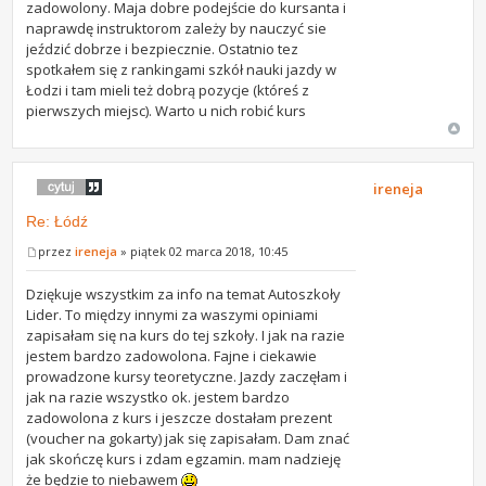
zadowolony. Maja dobre podejście do kursanta i
naprawdę instruktorom zależy by nauczyć sie
jeździć dobrze i bezpiecznie. Ostatnio tez
spotkałem się z rankingami szkół nauki jazdy w
Łodzi i tam mieli też dobrą pozycje (któreś z
pierwszych miejsc). Warto u nich robić kurs
ireneja
Re: Łódź
przez
ireneja
» piątek 02 marca 2018, 10:45
Dziękuje wszystkim za info na temat Autoszkoły
Lider. To między innymi za waszymi opiniami
zapisałam się na kurs do tej szkoły. I jak na razie
jestem bardzo zadowolona. Fajne i ciekawie
prowadzone kursy teoretyczne. Jazdy zaczęłam i
jak na razie wszystko ok. jestem bardzo
zadowolona z kurs i jeszcze dostałam prezent
(voucher na gokarty) jak się zapisałam. Dam znać
jak skończę kurs i zdam egzamin. mam nadzieję
że będzie to niebawem