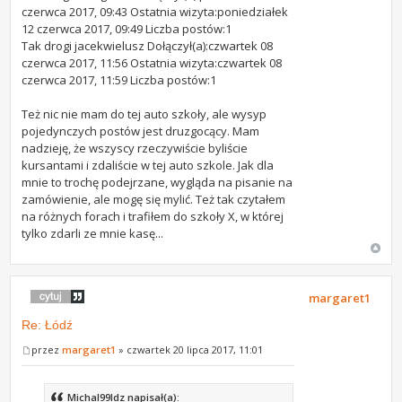
czerwca 2017, 09:43 Ostatnia wizyta:poniedziałek
12 czerwca 2017, 09:49 Liczba postów:1
Tak drogi jacekwielusz Dołączył(a):czwartek 08
czerwca 2017, 11:56 Ostatnia wizyta:czwartek 08
czerwca 2017, 11:59 Liczba postów:1
Też nic nie mam do tej auto szkoły, ale wysyp
pojedynczych postów jest druzgocący. Mam
nadzieję, że wszyscy rzeczywiście byliście
kursantami i zdaliście w tej auto szkole. Jak dla
mnie to trochę podejrzane, wygląda na pisanie na
zamówienie, ale mogę się mylić. Też tak czytałem
na różnych forach i trafiłem do szkoły X, w której
tylko zdarli ze mnie kasę...
margaret1
Re: Łódź
przez
margaret1
» czwartek 20 lipca 2017, 11:01
Michal99ldz napisał(a):