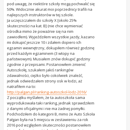
pod uwagę, że niektóre szkoły mogą pochwalić się
50%. Widocznie akurat moi poprzednicy trafili na
najlepszych instruktorów w tej szkole.
Ja uczęszczałem do szkoły X [około 25%
skuteczności na kat. B] (nie chce wymieniać
ośrodka mimo że poważnie się na nim
zawiodłem). Wyjeździłem wszystkie jazdy, kazano
mi dokupić jeszcze 10 i zdałem dopiero ich
egzamin wewnętrzny, dokupiłem również godzinę
przed każdym egzaminem (3 wtopy na
państwowym). Musiałem znów dokupić godziny
zgodnie z przepisami. Postanowiłem zmienić
Autoszkołę, szukałem jakiś rankingów
zdawalności, ciężko było cokolwiek znaleźć,
jednak odwiedzałem strony osk w łodzi, aż
natrafiłem na to:
http://palgan.pl/ranking-autoszkol-lodz-2016/
Z początku myślałem, że ta autoszkoła sama
wyprodukowała taki ranking, jednak sprawdziłem
z danymi oficjalnymi i nie ma żadnej pomyłki.
Podchodziłem do kategorii B, mimo że Auto Szkoła
Pałgan była na 5 miejscu w zestawieniu za rok
2016 pod względem skuteczności postanowiłem