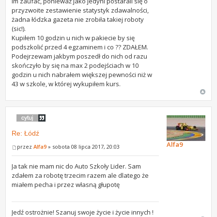
im zaufać, ponieważ jako jedyni postarali się o
przyzwoite zestawienie statystyk zdawalności,
żadna łódzka gazeta nie zrobiła takiej roboty
(sic!).
Kupiłem 10 godzin u nich w pakiecie by się
podszkolić przed 4 egzaminem i co ?? ZDAŁEM.
Podejrzewam jakbym poszedł do nich od razu
skończyło by się na max 2 podejściach w 10
godzin u nich nabrałem większej pewności niż w
43 w szkole, w której wykupiłem kurs.
Re: Łódź
Alfa9
przez
Alfa9
» sobota 08 lipca 2017, 20:03
Ja tak nie mam nic do Auto Szkoły Lider. Sam
zdałem za robotę trzecim razem ale dlatego że
miałem pecha i przez własną głupotę
Jedź ostrożnie! Szanuj swoje życie i życie innych !