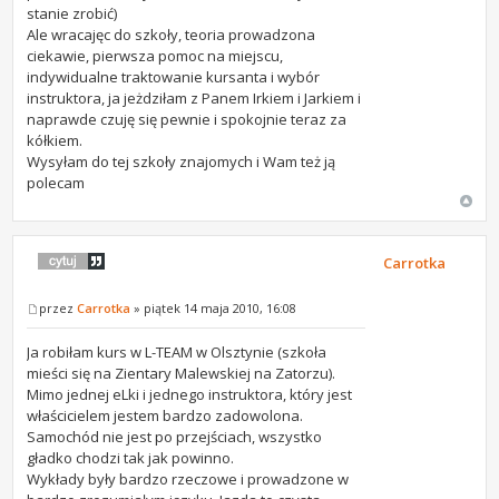
stanie zrobić)
Ale wracajęc do szkoły, teoria prowadzona
ciekawie, pierwsza pomoc na miejscu,
indywidualne traktowanie kursanta i wybór
instruktora, ja jeżdziłam z Panem Irkiem i Jarkiem i
naprawde czuję się pewnie i spokojnie teraz za
kółkiem.
Wysyłam do tej szkoły znajomych i Wam też ją
polecam
Carrotka
przez
Carrotka
» piątek 14 maja 2010, 16:08
Ja robiłam kurs w L-TEAM w Olsztynie (szkoła
mieści się na Zientary Malewskiej na Zatorzu).
Mimo jednej eLki i jednego instruktora, który jest
właścicielem jestem bardzo zadowolona.
Samochód nie jest po przejściach, wszystko
gładko chodzi tak jak powinno.
Wykłady były bardzo rzeczowe i prowadzone w