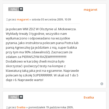
magaret
przez
magaret
» sobota 05 września 2009, 10:09
Ja polecam WM ZDZ W Olsztynie ul. Mickiewicza.
Wykłady trwały 3 tygodnie, wszystko nam
wytłumaczono i odpowiadano na wszystkie
pytania. Jako instruktora polecam pana Piotra lub
panią Agnieszkę (ja jeździłam z nią, super babka
przy tym ma 90% zdawalność). Zaznaczam że
zdałam za PIERWSZYM RAZEM!!!!!!!!!!!!!!!!!!!!!!
Dodatkowo w karzdej chwili można było
skorzystać i poćwiczyć testy na kompie z
klawiaturą taką jaka jest na egzaminie. Naprawde
polecam tę szkołę SUPERRRRRR. W skali od 1 do 5
daje i 6. Naprawde warto!
Evatka
przez
Evatka
» poniedziałek 19 października 2009,