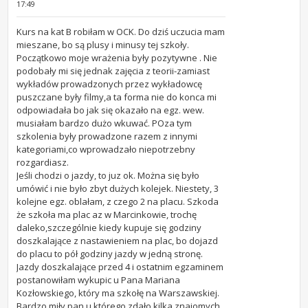
17:49
Kurs na kat B robiłam w OCK. Do dziś uczucia mam
mieszane, bo są plusy i minusy tej szkoły.
Początkowo moje wrażenia były pozytywne . Nie
podobały mi się jednak zajęcia z teorii-zamiast
wykładów prowadzonych przez wykładowcę
puszczane były filmy,a ta forma nie do konca mi
odpowiadała bo jak się okazało na egz. wew.
musiałam bardzo dużo wkuwać. POza tym
szkolenia były prowadzone razem z innymi
kategoriami,co wprowadzało niepotrzebny
rozgardiasz.
Jeśli chodzi o jazdy, to juz ok. Można się było
umówić i nie było zbyt dużych kolejek. Niestety, 3
kolejne egz. oblałam, z czego 2 na placu. Szkoda
że szkoła ma plac az w Marcinkowie, trochę
daleko,szczególnie kiedy kupuje się godziny
doszkalające z nastawieniem na plac, bo dojazd
do placu to pół godziny jazdy w jedną stronę.
Jazdy doszkalające przed 4 i ostatnim egzaminem
postanowiłam wykupic u Pana Mariana
Kozłowskiego, który ma szkołę na Warszawskiej.
Bardzo miły pan,u którego zdało kilka znajomych