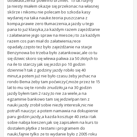
doświadczenia”powinno brzmiec ‘’15 lat rutyny”
Ja niesty miałem okazje się przekonac na własnej
skórze i nikomu nie polecam bo szkoda kasy
wydanej na taka nauke.teoria puszczana z
kompa,prawie zero tłumaczenia,a jazdy u tego
pana to już klasyka,za każdym razem zajeżdżanie
i załatwianie jego spraw na miescie,i to za każdym
razem cos pan miał do załatwienia,rece
opadały,często tez było zajeżdżanie na stacje
Benzynowa bo trzeba było zatankowac,ale co tu
się dziwic skoro się wlewa paliwa za 50 złotych to
na ile to starczy jak się jezdzi po 10 godzin
dziennie?i tak z godziny jazdy robiło się 40
minut,a potem już nie było czasu żeby jechac na
rondo Bema żeby tam poćwiczyć,może przez te 15
lat to mu się te rondo znudziło,ja na 30 godzin
jazdy byłem tam 2 razy,to nie za wiele,a na
egzaminie bankowo tam się jedzie!pan ten z
nauki jazdy zrobił sobie niezły interesik,nic nie
potrafi nauczyc a potem namawia na dokupienie
paru godzin jazdy,a kazda kosztuje 40 zeta i tak
sobie nabija kieszen.jak się zapisałem na kurs to
dostałem płytke z testami i programem do
nauki,fajnie tylko ze to wydanie było z 2005 roku