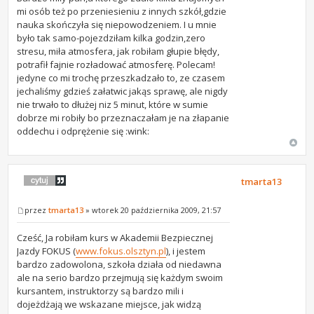
mi osób też po przeniesieniu z innych szkół,gdzie
nauka skończyła się niepowodzeniem. I u mnie
było tak samo-pojezdziłam kilka godzin,zero
stresu, miła atmosfera, jak robiłam głupie błędy,
potrafił fajnie rozładować atmosferę. Polecam!
jedyne co mi trochę przeszkadzało to, ze czasem
jechaliśmy gdzieś załatwic jakąs sprawę, ale nigdy
nie trwało to dłużej niz 5 minut, które w sumie
dobrze mi robiły bo przeznaczałam je na złapanie
oddechu i odprężenie się :wink:
tmarta13
przez
tmarta13
» wtorek 20 października 2009, 21:57
Cześć, Ja robiłam kurs w Akademii Bezpiecznej
Jazdy FOKUS (
www.fokus.olsztyn.pl
), i jestem
bardzo zadowolona, szkoła działa od niedawna
ale na serio bardzo przejmują się każdym swoim
kursantem, instruktorzy są bardzo mili i
dojeżdżają we wskazane miejsce, jak widzą