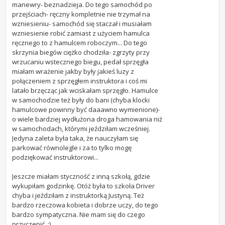
manewry- beznadzieja. Do tego samochód po
przejściach- ręczny kompletnie nie trzymał na
wzniesieniu- samochód się staczał i musiałam
wzniesienie robić zamiast z użyciem hamulca
ręcznego to z hamulcem roboczym... Do tego
skrzynia biegów ciężko chodziła- zgrzyty przy
wrzucaniu wstecznego biegu, pedał sprzęgła
miałam wrażenie jakby były jakieś luzy z
połączeniem z sprzęgłem instruktora i coś mi
latało brzęcząc jak wciskałam sprzęgło. Hamulce
w samochodzie też były do bani (chyba klocki
hamulcowe powinny być daaawno wymienione)-
o wiele bardziej wydłużona droga hamowania niż
w samochodach, którymi jeździłam wcześniej.
Jedyna zaleta była taka, że nauczyłam się
parkować równolegle i za to tylko mogę
podziękować instruktorowi...
Jeszcze miałam styczność z inną szkołą, gdzie
wykupiłam godzinkę. Otóż była to szkoła Driver
chyba i jeździłam z instruktorką Justyną. Też
bardzo rzeczowa kobieta i dobrze uczy, do tego
bardzo sympatyczna. Nie mam się do czego
przyczepić. :)