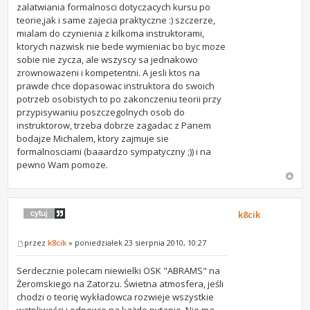
zalatwiania formalnosci dotyczacych kursu po
teorie,jak i same zajecia praktyczne :) szczerze,
mialam do czynienia z kilkoma instruktorami,
ktorych nazwisk nie bede wymieniac bo byc moze
sobie nie zycza, ale wszyscy sa jednakowo
zrownowazeni i kompetentni. A jesli ktos na
prawde chce dopasowac instruktora do swoich
potrzeb osobistych to po zakonczeniu teorii przy
przypisywaniu poszczegolnych osob do
instruktorow, trzeba dobrze zagadac z Panem
bodajze Michalem, ktory zajmuje sie
formalnosciami (baaardzo sympatyczny ;)) i na
pewno Wam pomoze.
k8cik
przez
k8cik
» poniedziałek 23 sierpnia 2010, 10:27
Serdecznie polecam niewielki OSK "ABRAMS" na
Żeromskiego na Zatorzu. Świetna atmosfera, jeśli
chodzi o teorię wykładowca rozwieje wszystkie
wątpliwości i odpowie na każde pytanie. Nie ma