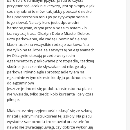
bardzo zrozumiałym języku. Jazda to czysta
przyjemność- Arek nie krzyczy, jest spokojny a jak
coś się nabroi to mówi tak jakby pouczał dziecko
bez podnoszenia tonu (w pozytywnym sensie
tego słowa). Na cały kurs jest odpowiedni
harmonogram, w tym jazda poza miastem 2 h
(zazwyczaj trasa Olsztyn-Dobre Miasto. Dobrze
uczy parkowania, ale radzę upominać się aby
kładł nacisk na wszystkie rodzaje parkowań, a
nie tylko na te, które są zazwyczaj na egzaminach
(w Olsztynie stosują przede wszystkim
egzaminatorzy parkowanie prostopadłe, rzadziej
skośne i jeszcze nie słyszałam od nikogo aby
parkował równolegle i prostopadle tyłem na
egzaminie w tym okresie kiedy ja podchodziłam
do egzaminów).
Jeszcze jedno mi się podoba. Instruktor na placu
nie wysiada, tylko siedzi koło kursanta i cały czas
pilnuje.
Miałam też nieprzyjemność zetknąć się ze szkołą
Kristal i jednym instruktorem tej szkoły. Na placu
wysiadł z samochodu i rozmawiał przez telefon
nawet nie zwracając uwagi, czy dobrze wykonuję