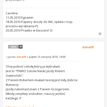
Caroline
11.05.2010 Egzamin
18.05.2010 Papiery doszły do WK, opłata i rozp.
procesu wyrabiania PJ
20.05.2010 Prawko w kieszeni! :D
dana09
przez
dana09
» piątek 13 sierpnia 2010, 14:00
Chcę polecić szkołę,którą ja wybrałam.
Jest to "PNWO Szkoła Nauki Jazdy Robert
Gawroński".
Z Panem Robertem miałam teorię.Jest miły,dobrze
tłumaczy.
Jazdę natomiast,mam z Panem Grzegorzem.
Młody,cierpliwy instruktor, nauczy jeździć
każdego :P