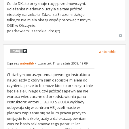
Co do DKL to przyznaje rację przedmówczyni.
Koleżanka niedawno uczyła się tam jeździć i
niestety narzekała. Zdała za 3 razem i żałuje
tylko,że nie miała okazji współpracować z innym
OSK w Olsztynie.
pozdrawiam!i szerokiej drogi!:)
antonihb
przez
antonihb
» czwartek 11 września 2008, 19:09
Chciałbym poruszyc temat pewnego instruktora
nauki jazdy z którym sam osobiście miałem do
czynienia,pisze to bo może ktos to przeczyta i nie
będzie się u niego uczył jeździć.zapewniam nie
warto.a wiec zaczne od przedstawienia pana
instruktora: Antoni .... AUTO SZKOŁA.wykłady
odbywaja się w centrum HB.jezeli macie w
planach zapisanie się na kurs prawa jazdy to
omijajcie te szkołe jazdy z daleka,zapewniam
was ze hasło reklamowe tego pana”15 lat