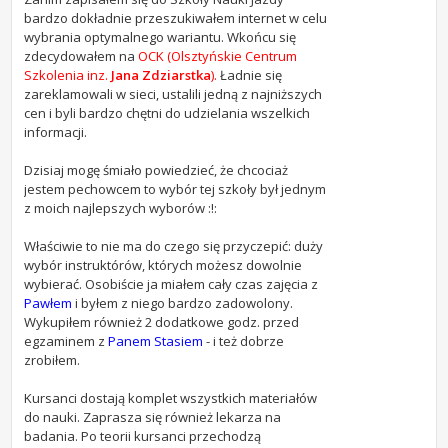
bardzo dokładnie przeszukiwałem internet w celu
wybrania optymalnego wariantu. Wkońcu się
zdecydowałem na
OCK (Olsztyńskie Centrum
Szkolenia inz.
Jana Zdziarstka
).
Ładnie się
zareklamowali w sieci, ustalili jedną z najniższych
cen i byli bardzo chętni do udzielania wszelkich
informacji.
Dzisiaj mogę śmiało powiedzieć, że chcociaż
jestem pechowcem to wybór tej szkoły był jednym
z moich najlepszych wyborów :!:
Właściwie to nie ma do czego się przyczepić: duży
wybór instruktórów, których możesz dowolnie
wybierać. Osobiście ja miałem cały czas zajęcia z
Pawłem
i byłem z niego bardzo zadowolony.
Wykupiłem również 2 dodatkowe godz. przed
egzaminem z
Panem Stasiem
- i też dobrze
zrobiłem.
Kursanci dostają komplet wszystkich materiałów
do nauki. Zaprasza się również lekarza na
badania. Po teorii kursanci przechodzą