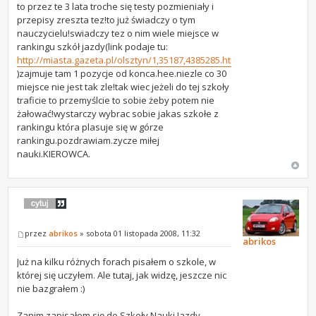
to przez te 3 lata troche się testy pozmieniały i
przepisy zreszta tez!to już świadczy o tym
nauczycielu!swiadczy tez o nim wiele miejsce w
rankingu szkół jazdy(link podaje tu:
http://miasta.gazeta.pl/olsztyn/1,35187,4385285.html
)zajmuje tam 1 pozycje od konca.hee.niezle co 30
miejsce nie jest tak zle!tak wiec jeżeli do tej szkoły
traficie to przemyślcie to sobie żeby potem nie
żałować!wystarczy wybrac sobie jakas szkołe z
rankingu która plasuje się w górze
rankingu.pozdrawiam.zycze miłej
nauki.KIEROWCA.
przez
abrikos
» sobota 01 listopada 2008, 11:32
abrikos
Już na kilku różnych forach pisałem o szkole, w
której się uczyłem. Ale tutaj, jak widzę, jeszcze nic
nie bazgrałem :)
Zanim zapisałem się do Szkoły Nauki Jazdy