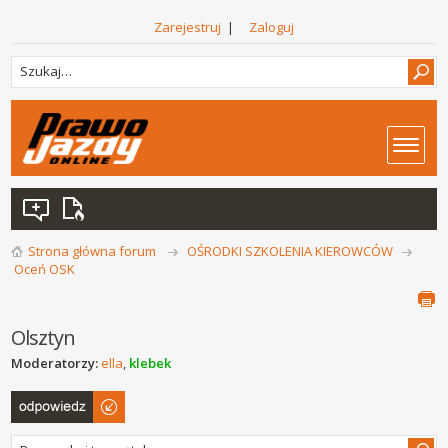
Zarejestruj
|
Zaloguj
Strona główna forum
OŚRODKI SZKOLENIA KIEROWCÓW
Oceń OSK
Olsztyn
Moderatorzy:
ella
,
klebek
Odpowiedz