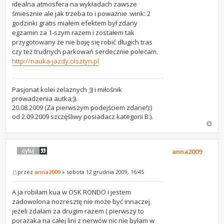
idealna atmosfera na wykładach zawsze
śmiesznie ale jak trzeba to i poważnie :wink: 2
godzinki gratis miałem efektem był zdany
egzamin za 1-szym razem i zostałem tak
przygotowany że nie boję się robić długich tras
czy też trudnych parkowań serdecznie polecam.
http://nauka-jazdy.olsztyn.pl
Pasjonat kolei żelaznych ;)) i miłośnik
prowadzenia autka;)).
20.08.2009 (Za pierwszym podejściem zdane!):)
od 2.09.2009 szczęśliwy posiadacz kategorii B:).
anna2009
przez
anna2009
» sobota 12 grudnia 2009, 16:45
A ja robiłam kua w OSK RONDO i jestem
zadowolona nozresztę nie może być innaczej
jeżeli zdałam za drugim razem ( pierwszy to
porażaka na całej lini z nerwów nic nie byłam w