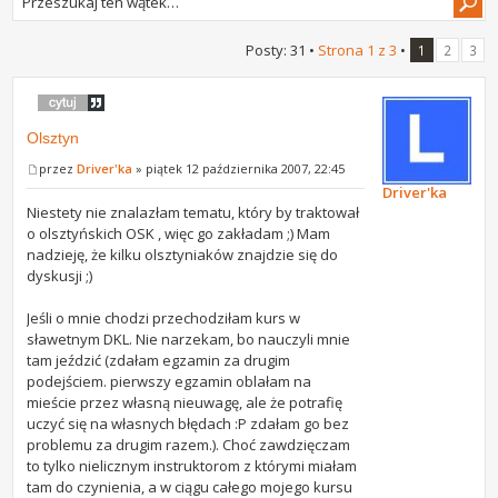
Posty: 31 •
Strona
1
z
3
•
1
2
3
Olsztyn
przez
Driver'ka
» piątek 12 października 2007, 22:45
Driver'ka
Niestety nie znalazłam tematu, który by traktował
o olsztyńskich OSK , więc go zakładam ;) Mam
nadzieję, że kilku olsztyniaków znajdzie się do
dyskusji ;)
Jeśli o mnie chodzi przechodziłam kurs w
sławetnym DKL. Nie narzekam, bo nauczyli mnie
tam jeździć (zdałam egzamin za drugim
podejściem. pierwszy egzamin oblałam na
mieście przez własną nieuwagę, ale że potrafię
uczyć się na własnych błędach :P zdałam go bez
problemu za drugim razem.). Choć zawdzięczam
to tylko nielicznym instruktorom z którymi miałam
tam do czynienia, a w ciągu całego mojego kursu