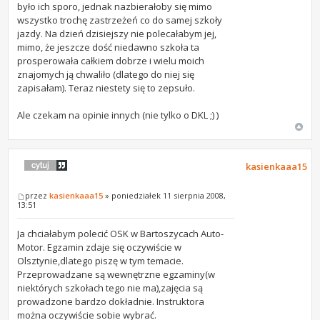
było ich sporo, jednak nazbierałoby się mimo
wszystko trochę zastrzeżeń co do samej szkoły
jazdy. Na dzień dzisiejszy nie polecałabym jej,
mimo, że jeszcze dość niedawno szkoła ta
prosperowała całkiem dobrze i wielu moich
znajomych ją chwaliło (dlatego do niej się
zapisałam). Teraz niestety się to zepsuło.
Ale czekam na opinie innych (nie tylko o DKL ;) )
kasienkaaa15
przez
kasienkaaa15
» poniedziałek 11 sierpnia 2008,
13:51
Ja chciałabym polecić OSK w Bartoszycach Auto-
Motor. Egzamin zdaje się oczywiście w
Olsztynie,dlatego piszę w tym temacie.
Przeprowadzane są wewnętrzne egzaminy(w
niektórych szkołach tego nie ma),zajęcia są
prowadzone bardzo dokładnie. Instruktora
można oczywiście sobie wybrać.