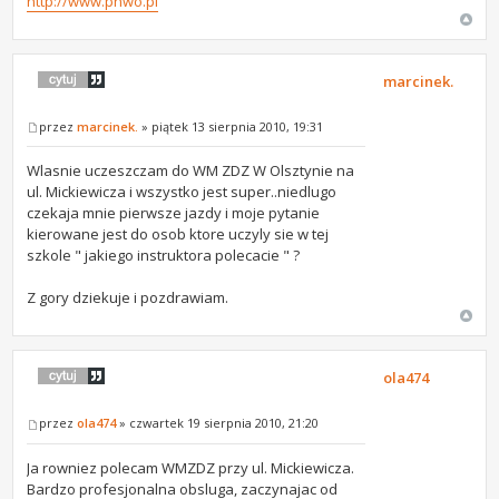
http://www.pnwo.pl
marcinek.
przez
marcinek.
» piątek 13 sierpnia 2010, 19:31
Wlasnie uczeszczam do WM ZDZ W Olsztynie na
ul. Mickiewicza i wszystko jest super..niedlugo
czekaja mnie pierwsze jazdy i moje pytanie
kierowane jest do osob ktore uczyly sie w tej
szkole " jakiego instruktora polecacie " ?
Z gory dziekuje i pozdrawiam.
ola474
przez
ola474
» czwartek 19 sierpnia 2010, 21:20
Ja rowniez polecam WMZDZ przy ul. Mickiewicza.
Bardzo profesjonalna obsluga, zaczynajac od