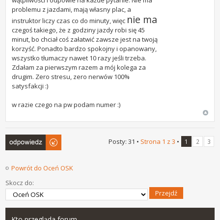
problemu z jazdami, mają własny plac, a
nie ma
instruktor liczy czas co do minuty, więc
czegoś takiego, że z godziny jazdy robi się 45
minut, bo chciał coś załatwić zawsze jest na twoją
korzyść. Ponadto bardzo spokojny i opanowany,
wszystko tłumaczy nawet 10 razy jeśli trzeba.
Zdałam za pierwszym razem a mój kolega za
drugim. Zero stresu, zero nerwów 100%
satysfakcji :)
w razie czego na pw podam numer :)
Odpowiedz
Posty: 31 •
Strona
1
z
3
•
1
2
3
Powrót do Oceń OSK
Skocz do:
Kto przegląda forum