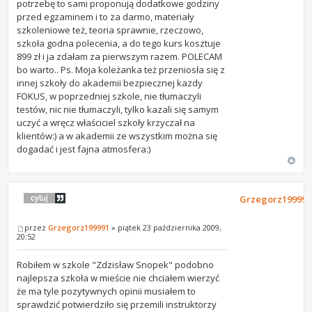
potrzebę to sami proponują dodatkowe godziny
przed egzaminem i to za darmo, materiały
szkoleniowe też, teoria sprawnie, rzeczowo,
szkoła godna polecenia, a do tego kurs kosztuje
899 zł i ja zdałam za pierwszym razem. POLECAM
bo warto.. Ps. Moja koleżanka też przeniosła się z
innej szkoły do akademii bezpiecznej kazdy
FOKUS, w poprzedniej szkole, nie tłumaczyli
testów, nic nie tłumaczyli, tylko kazali się samym
uczyć a wręcz właściciel szkoły krzyczał na
klientów:) a w akademii ze wszystkim można się
dogadać i jest fajna atmosfera:)
Grzegorz199991
przez
Grzegorz199991
» piątek 23 października 2009,
20:52
Robiłem w szkole "Zdzisław Snopek" podobno
najlepsza szkoła w mieście nie chciałem wierzyć
że ma tyle pozytywnych opinii musiałem to
sprawdzić potwierdziło się przemili instruktorzy