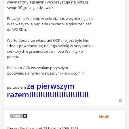
wewnetrzny egzamin i wykorzystuja na potęgę
swoje 30 godz. jazdy. :wink:
Po całym szkoleniu w sekretariacie wypełniają za
Was wszystkie papierki i musicie je tylko zanieść
do WORDa.
Warto dodać, że
właściciel OCK nie jest byle kim
:idea: i powołanie się na jego szkołę w przypadku
niektórych egzaminatorów może Wam tylko
pomóc!
Polecam OCK wszystkim przyszłym
odpowiedzialnym i rozważnym kierowcom :!:
za pierwszym
ps. zdałem
razem!!!!!!!!!!!!!!!!!!!!!!!!!!
Nesill
przez
Nesill
» wtorek 28 kwietnia 2009, 21:38