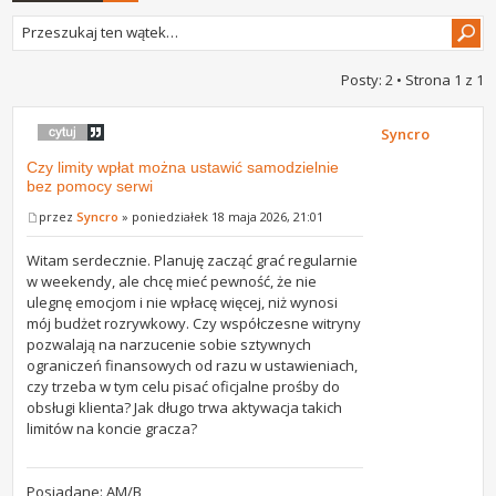
Posty: 2 • Strona
1
z
1
Syncro
Czy limity wpłat można ustawić samodzielnie
bez pomocy serwi
przez
Syncro
» poniedziałek 18 maja 2026, 21:01
Witam serdecznie. Planuję zacząć grać regularnie
w weekendy, ale chcę mieć pewność, że nie
ulegnę emocjom i nie wpłacę więcej, niż wynosi
mój budżet rozrywkowy. Czy współczesne witryny
pozwalają na narzucenie sobie sztywnych
ograniczeń finansowych od razu w ustawieniach,
czy trzeba w tym celu pisać oficjalne prośby do
obsługi klienta? Jak długo trwa aktywacja takich
limitów na koncie gracza?
Posiadane: AM/B