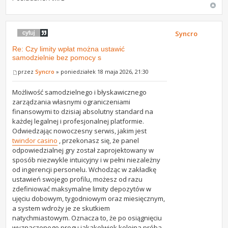
Syncro
Re: Czy limity wpłat można ustawić
samodzielnie bez pomocy s
przez
Syncro
» poniedziałek 18 maja 2026, 21:30
Możliwość samodzielnego i błyskawicznego
zarządzania własnymi ograniczeniami
finansowymi to dzisiaj absolutny standard na
każdej legalnej i profesjonalnej platformie.
Odwiedzając nowoczesny serwis, jakim jest
twindor casino
, przekonasz się, że panel
odpowiedzialnej gry został zaprojektowany w
sposób niezwykle intuicyjny i w pełni niezależny
od ingerencji personelu. Wchodząc w zakładkę
ustawień swojego profilu, możesz od razu
zdefiniować maksymalne limity depozytów w
ujęciu dobowym, tygodniowym oraz miesięcznym,
a system wdroży je ze skutkiem
natychmiastowym. Oznacza to, że po osiągnięciu
wyznaczonego progu jakakolwiek kolejna próba