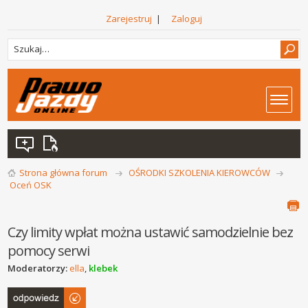
Zarejestruj
|
Zaloguj
Strona główna forum
OŚRODKI SZKOLENIA KIEROWCÓW
Oceń OSK
Czy limity wpłat można ustawić samodzielnie bez
pomocy serwi
Moderatorzy:
ella
,
klebek
Odpowiedz