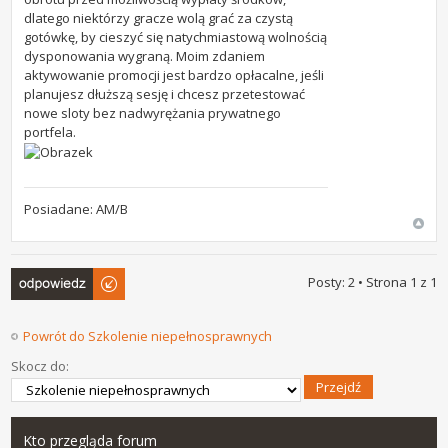
dlatego niektórzy gracze wolą grać za czystą
gotówkę, by cieszyć się natychmiastową wolnością
dysponowania wygraną. Moim zdaniem
aktywowanie promocji jest bardzo opłacalne, jeśli
planujesz dłuższą sesję i chcesz przetestować
nowe sloty bez nadwyrężania prywatnego
portfela.
Posiadane: AM/B
Odpowiedz
Posty: 2 • Strona
1
z
1
Powrót do Szkolenie niepełnosprawnych
Skocz do:
Kto przegląda forum