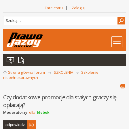
Zarejestruj
|
Zaloguj
Strona główna forum
SZKOLENIA
Szkolenie
niepełnosprawnych
Czy dodatkowe promocje dla stałych graczy się
opłacają?
Moderatorzy:
ella
,
klebek
Odpowiedz