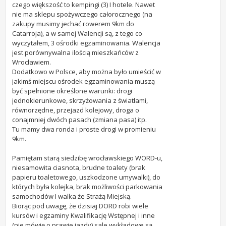
czego większość to kempingi (3) I hotele. Nawet
nie ma sklepu spożywczego całorocznego (na
zakupy musimy jechać rowerem 9km do
Catarroja), a w samej Walencji są, z tego co
wyczytałem, 3 ośrodki egzaminowania. Walencja
jest porównywalna ilością mieszkańców z
Wrocławiem.
Dodatkowo w Polsce, aby można było umieścić w
jakimś miejscu ośrodek egzaminowania muszą
być spełnione określone warunki: drogi
jednokierunkowe, skrzyżowania z światłami,
równorzędne, przejazd kolejowy, droga o
conajmniej dwóch pasach (zmiana pasa) itp.
Tu mamy dwa ronda i proste drogi w promieniu
9km.
Pamiętam starą siedzibę wrocławskiego WORD-u,
niesamowita ciasnota, brudne toalety (brak
papieru toaletowego, uszkodzone umywalki), do
których była kolejka, brak możliwości parkowania
samochodów I walka że Strażą Miejską.
Biorąc pod uwagę, że dzisiaj DORD robi wiele
kursów i egzaminy Kwalifikację Wstępnej i inne
(nie mówię o prawie jazdy) sale wykładowe są