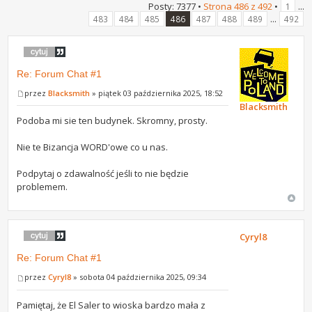
Posty: 7377 •
Strona
486
z
492
•
...
1
...
483
484
485
486
487
488
489
492
Re: Forum Chat #1
przez
Blacksmith
» piątek 03 października 2025, 18:52
Blacksmith
Podoba mi sie ten budynek. Skromny, prosty.
Nie te Bizancja WORD'owe co u nas.
Podpytaj o zdawalność jeśli to nie będzie
problemem.
Cyryl8
Re: Forum Chat #1
przez
Cyryl8
» sobota 04 października 2025, 09:34
Pamiętaj, że El Saler to wioska bardzo mała z