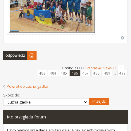
Odpowiedz
Posty: 7377 •
Strona
486
z
492
•
...
1
...
483
484
485
486
487
488
489
492
Powrót do Luźna gadka
Skocz do:
Kto przegląda forum
Użytkownicy przeglądający ten dział: Brak zidentyfikowanych