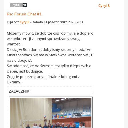
Cyryl8
Re: Forum Chat #1
przez
Cyryl8
» sobota 11 października 2025, 20:33
Możemy mówić, że dobrze coś robimy, ale dopiero
w konkurencji z innymi sprawdzamy swoją
wartość.
Dzisiaj w Benidorm zdobyliśmy srebrny medal w
Mistrzostwach Świata w Siatkówce Weteranów (u
nas oldbojów).
Świadomość, że na świecie jest tylko 6 lepszych o
ciebie, jest budujące.
Zdjęcie po przegranym finale z kolegami z
Ukrainy.
ZAŁĄCZNIKI