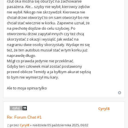
rzut oka można się oburzyć na zachowanie
pasażera. Ale... szyby nie wybił, kierowcy zębów
nie wybił. Nikogo nie skrzywdził. Kierowca nie
chciał drzwi otworzyć to on sam otworzył bo nie
chciał stać wiecznie w korku. Zapewne uznał, że
na piechotę dojdzie do celu szybciej. Po
otworzeniu drzwi zapytał innych czy też chcą
skorzystać z okazji i wysiąść. Jak widać na
nagraniu dwie osoby skorzystały. Wydaje mi się
też, że ten autobus musiał stać w tym korku już
naprawdę długo.
Mógł co prawda jedynie nie przeklinać.
Gdyby ten człowiek miał zostać postawiony
przeed oblicze Temidy a ja byłbym akurat sędzią
to bym nie wymierzył mu kary.
Ale to moja opinia tylko
Cyryl8
Re: Forum Chat #1
przez
Cyryl8
» niedziela 05 października 2025, 06:02