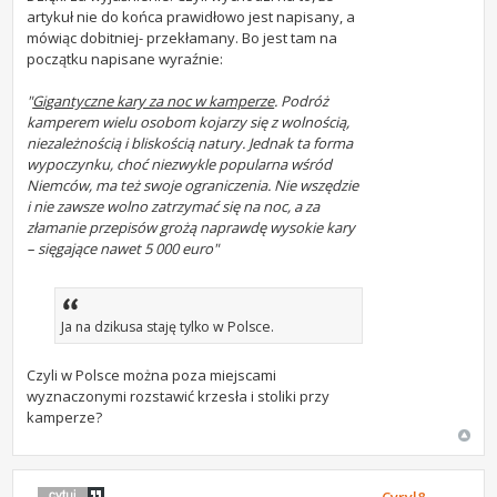
artykuł nie do końca prawidłowo jest napisany, a
mówiąc dobitniej- przekłamany. Bo jest tam na
początku napisane wyraźnie:
"
Gigantyczne kary za noc w kamperze
. Podróż
kamperem wielu osobom kojarzy się z wolnością,
niezależnością i bliskością natury. Jednak ta forma
wypoczynku, choć niezwykle popularna wśród
Niemców, ma też swoje ograniczenia. Nie wszędzie
i nie zawsze wolno zatrzymać się na noc, a za
złamanie przepisów grożą naprawdę wysokie kary
– sięgające nawet 5 000 euro"
Ja na dzikusa staję tylko w Polsce.
Czyli w Polsce można poza miejscami
wyznaczonymi rozstawić krzesła i stoliki przy
kamperze?
Cyryl8