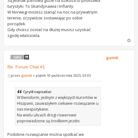
Są jednak państwa gdzie na dzikusa to podstawa
turystyki. To Skandynawia i Inflanty.
W Norwegi możesz stanąć na noc na prywatnym
terenie, oczywiście zostawiając po sobie
porządek.
Gdy chcesz zostać na dłużej musisz uzyskać
zgodę właściciela.
gumik
Re: Forum Chat #1
przez
gumik
» piątek 10 października 2025, 03:03
Cyryl8 napisał(a):
W Benidorm, jednym z większych kurortów w
Hiszpanii, zauważyłem ciekawe rozwiązanie u
nas niespotykane.
Na wielu ulicach drogi rowerowe
poprowadzone są środkiem jezdni.
Podobne rozwiązanie można spotkać we