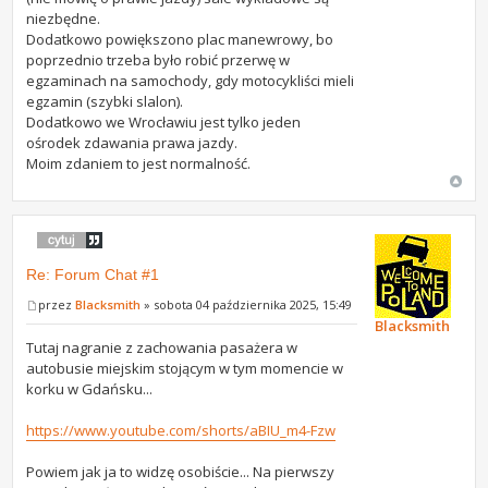
niezbędne.
Dodatkowo powiększono plac manewrowy, bo
poprzednio trzeba było robić przerwę w
egzaminach na samochody, gdy motocykliści mieli
egzamin (szybki slalon).
Dodatkowo we Wrocławiu jest tylko jeden
ośrodek zdawania prawa jazdy.
Moim zdaniem to jest normalność.
Re: Forum Chat #1
przez
Blacksmith
» sobota 04 października 2025, 15:49
Blacksmith
Tutaj nagranie z zachowania pasażera w
autobusie miejskim stojącym w tym momencie w
korku w Gdańsku...
https://www.youtube.com/shorts/aBIU_m4-Fzw
Powiem jak ja to widzę osobiście... Na pierwszy