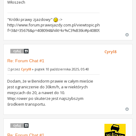
Włoszech
"Krótki prawy zjazdowy"
->
http://www.forum.prawojazdy.com.pl/viewtopic.php?
f=3&t=35676&p=408094&hilit=kr%C3%B3tki#p408094
Cyryl8
Re: Forum Chat #1
przez
Cyryl8
» piątek 10 października 2025, 05:40
Dodam, że w Benidorm prawie w całym mieście
jest ograniczenie do 30km/h, a w niektórych
miejscach do 20, a nawet do 10.
Więc rower po skuterze jest najszybszym
środkiem transportu.
Re: Forum Chat #1