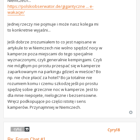
Niemczech...
https://polskiobserwator.de/gigantyczne ... e-
wakacje/
Jednej rzeczy nie pojmuje i może nasz kolega mi
to konkretnie wyjaśni...
Jeśli dobrze zrozumiałem to co jest napisane w
artykule to w Niemczech nie wolno spędzić nocy w
kamperze poza miejscami do tego specjalnie
wyznaczonymi, czyli generalnie kempingami. Czyli
nie mógłbym po prostu przespać się w kamperze
zaparkowanym na parkingu gdzieś w mieście? Bo
np. nie chce płacić za hotel? Bo ja totalnie nie
rozumiem komu i czemu szkodzę jeśli po prostu
spędzę sobie grzecznie noc w kamperze. Jest to
dla mnie niepojete, nielogiczne i bezsensowne.
Wręcz podkopujące po części istotę i sens
kamperów. Przynajmniej w Niemczech.
Cyryl8
Re: Forum Chat #1