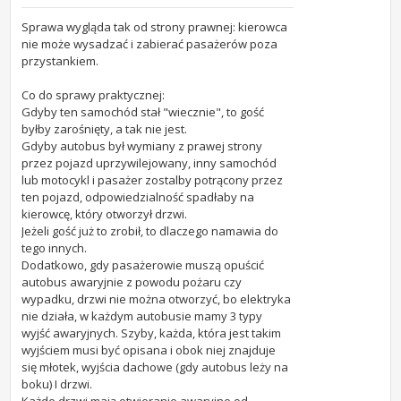
Sprawa wygląda tak od strony prawnej: kierowca
nie może wysadzać i zabierać pasażerów poza
przystankiem.
Co do sprawy praktycznej:
Gdyby ten samochód stał "wiecznie", to gość
byłby zarośnięty, a tak nie jest.
Gdyby autobus był wymiany z prawej strony
przez pojazd uprzywilejowany, inny samochód
lub motocykl i pasażer zostalby potrącony przez
ten pojazd, odpowiedzialność spadłaby na
kierowcę, który otworzył drzwi.
Jeżeli gość już to zrobił, to dlaczego namawia do
tego innych.
Dodatkowo, gdy pasażerowie muszą opuścić
autobus awaryjnie z powodu pożaru czy
wypadku, drzwi nie można otworzyć, bo elektryka
nie działa, w każdym autobusie mamy 3 typy
wyjść awaryjnych. Szyby, każda, która jest takim
wyjściem musi być opisana i obok niej znajduje
się młotek, wyjścia dachowe (gdy autobus leży na
boku) I drzwi.
Każde drzwi mają otwieranie awaryjne od