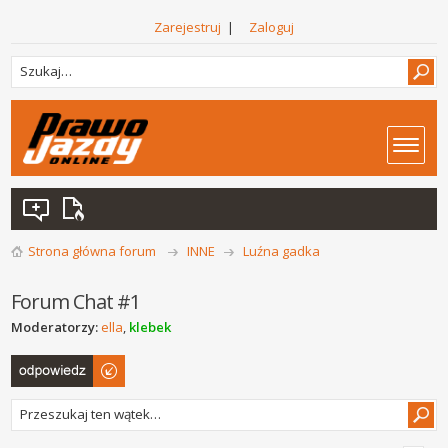
Zarejestruj
|
Zaloguj
Strona główna forum
INNE
Luźna gadka
Forum Chat #1
Moderatorzy:
ella
,
klebek
Odpowiedz