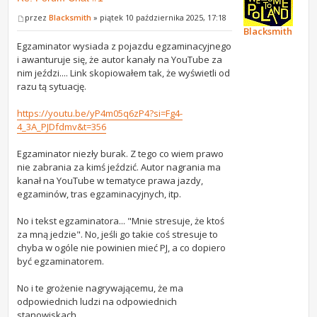
przez
Blacksmith
» piątek 10 października 2025, 17:18
Blacksmith
Egzaminator wysiada z pojazdu egzaminacyjnego
i awanturuje się, że autor kanały na YouTube za
nim jeździ.... Link skopiowałem tak, że wyświetli od
razu tą sytuację.
https://youtu.be/yP4m05q6zP4?si=Fg4-
4_3A_PJDfdmv&t=356
Egzaminator niezły burak. Z tego co wiem prawo
nie zabrania za kimś jeździć. Autor nagrania ma
kanał na YouTube w tematyce prawa jazdy,
egzaminów, tras egzaminacyjnych, itp.
No i tekst egzaminatora... "Mnie stresuje, że ktoś
za mną jedzie". No, jeśli go takie coś stresuje to
chyba w ogóle nie powinien mieć PJ, a co dopiero
być egzaminatorem.
No i te grożenie nagrywającemu, że ma
odpowiednich ludzi na odpowiednich
stanowiskach