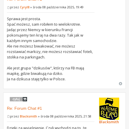
przez
Cyryl8
» środa 08 października 2025, 19:49
Sprawa jest prosta.
Spać możesz, sam robiłem to wielokrotnie.
Jadąc przez Niemcy w kierunku Francji
pokonujemy ten kraj na dwa razy. Tak jak w
każdym innym samochodzie.
Ale nie możesz biwakować, nie możesz
rozstawiać markizy, nie możesz rozstawiać foteli,
stolika na parkingach.
Ale jest grupa "dzikusów", którzy na FB mają
mapkę, gdzie biwakują na dziko.
Ja na dzikusa staję tylko w Polsce.
Re: Forum Chat #1
przez
Blacksmith
» środa 08 października 2025, 21:58
Blacksmith
Dzięki za wyjaśnienie. Czyli wychodzi na to, że