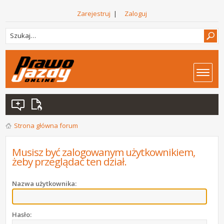
Zarejestruj
|
Zaloguj
Strona główna forum
Musisz być zalogowanym użytkownikiem,
żeby przeglądać ten dział.
Nazwa użytkownika:
Hasło: