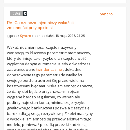
Syncro
Re: Co oznacza tajemniczy wskaźnik
zmienności przy opisie sl
przez
Syncro
» poniedziałek 18 maja 2026, 21:25
Wskaźnik zmienności, często nazywany
wariancją, to kluczowy parametr matematyczny,
który definiuje całe ryzyko oraz częstotliwość
wypłat na danym automacie. Kiedy odwiedzasz
zaawansowane
twindor casino
, dokładne
dopasowanie tego parametru do wielkości
swojego portfela uchroni Cię przed wieloma
kosztownymi błędami. Niska zmienność oznacza,
że dany slot będzie przyznawał mniejsze
wygrane bardzo regularnie, co wspaniale
podtrzymuje stan konta, minimalizuje ryzyko
gwałtownego bankructwa i pozwala cieszyć się
bardzo długą sesją rozrywkową. Z kolei maszyny
o wysokiej zmienności są przeciwieństwem tego
modelu, ponieważ potrafią przez kilkadziesiąt
spinów nie wypłacić absolutnie nic, by nagle w