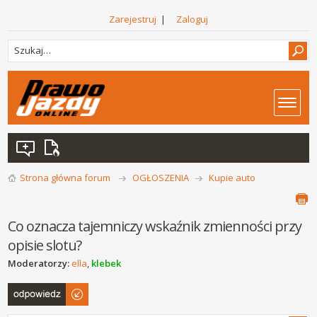
Zarejestruj
|
Zaloguj
Strona główna forum
OGŁOSZENIA
Kupie auto
Co oznacza tajemniczy wskaźnik zmienności przy
opisie slotu?
Moderatorzy:
ella
,
klebek
Odpowiedz