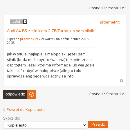
Posty: 1 • Strona
1
z
1
przemek19
Audi A4 B5 z silnikiem 2,7BiTurbo lub sam silnik
przez
przemek19
» czwartek 06 października 2016,
20:33
Jak w tytule, najlepiej z małopolski. Jeżeli sam
silnik (buda może być rozwalona) to koniecznie z
osprzętem. Jeżeli ktoś ma informacje lub wie gdzie
takie coś nabyć w małopolsce (allegro i olx
sprawdzałem) będę wdzięczny za info.
Odpowiedz
Posty: 1 • Strona
1
z
1
Powrót do Kupie auto
Skocz do: