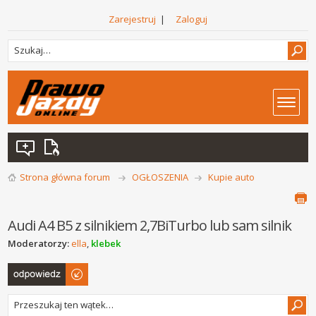
Zarejestruj
|
Zaloguj
Strona główna forum
OGŁOSZENIA
Kupie auto
Audi A4 B5 z silnikiem 2,7BiTurbo lub sam silnik
Moderatorzy:
ella
,
klebek
Odpowiedz