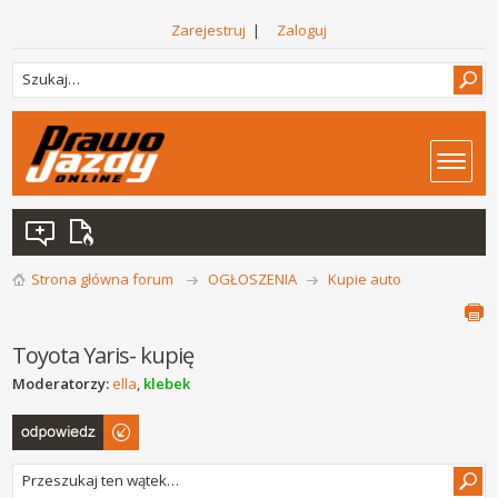
Zarejestruj
|
Zaloguj
Strona główna forum
OGŁOSZENIA
Kupie auto
Toyota Yaris- kupię
Moderatorzy:
ella
,
klebek
Odpowiedz