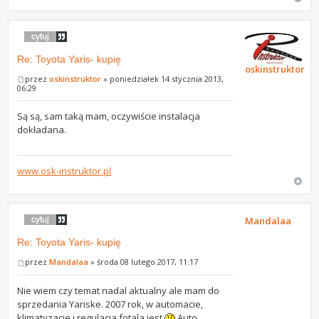
Re: Toyota Yaris- kupię
oskinstruktor
przez
oskinstruktor
» poniedziałek 14 stycznia 2013,
06:29
Są są, sam taką mam, oczywiście instalacja
dokładana.
www.osk-instruktor.pl
Mandalaa
Re: Toyota Yaris- kupię
przez
Mandalaa
» środa 08 lutego 2017, 11:17
Nie wiem czy temat nadal aktualny ale mam do
sprzedania Yariske. 2007 rok, w automacie,
klimatyzacje i regulacja fotala jest
Auto