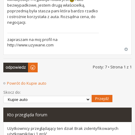
bezwypadkowe, jestem drugą właścicielką,
poprzednią była stasza pani która bardzo rzadko
i ostrożnie korzystała z auta. Rozsądna cena, do
negocjacji.
zapraszam na moj profil na
http://www.uzywane.com
Odpowiedz
Posty: 7 • Strona
1
z
1
Powrót do Kupie auto
Skocz do:
Kto przegląda forum
Użytkownicy przeglądający ten dział: Brak zidentyfikowanych
użytkowników i 1 gość