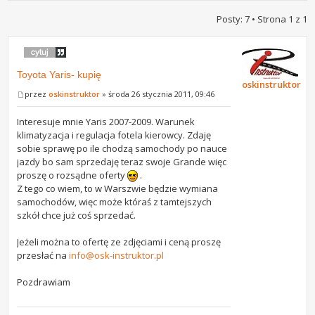
Posty: 7 • Strona
1
z
1
Toyota Yaris- kupię
oskinstruktor
przez
oskinstruktor
» środa 26 stycznia 2011, 09:46
Interesuje mnie Yaris 2007-2009. Warunek
klimatyzacja i regulacja fotela kierowcy. Zdaję
sobie sprawę po ile chodzą samochody po nauce
jazdy bo sam sprzedaję teraz swoje Grande więc
proszę o rozsądne oferty
.
Z tego co wiem, to w Warszwie będzie wymiana
samochodów, więc może któraś z tamtejszych
szkół chce już coś sprzedać.
Jeżeli można to ofertę ze zdjęciami i ceną proszę
przesłać na
info@osk-instruktor.pl
Pozdrawiam