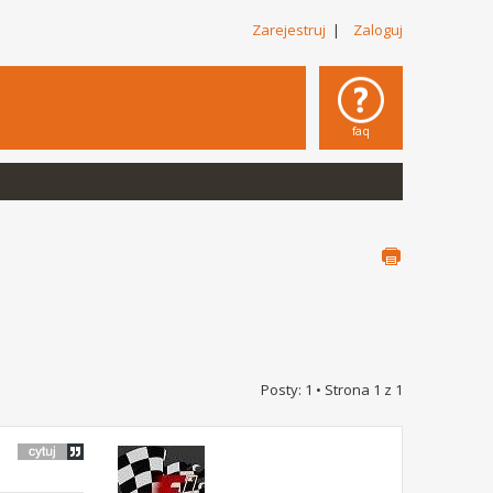
Zarejestruj
|
Zaloguj
faq
Posty: 1 • Strona
1
z
1