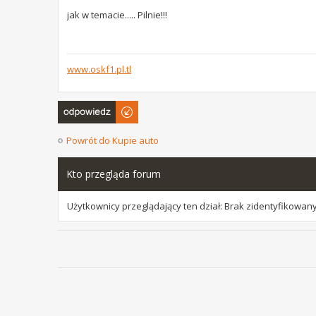
jak w temacie..... Pilnie!!!
www.oskf1.pl.tl
Odpowiedz
Powrót do Kupie auto
Kto przegląda forum
Użytkownicy przeglądający ten dział: Brak zidentyfikowan