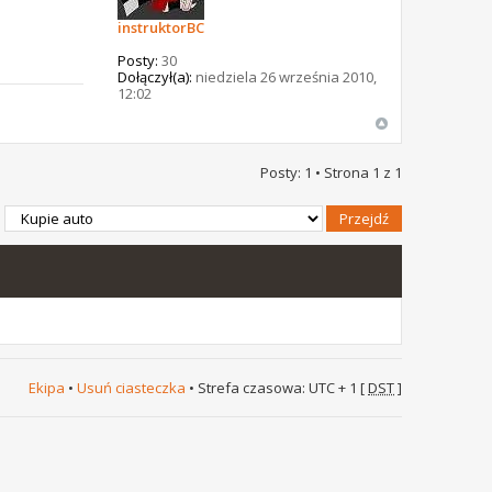
instruktorBC
Posty:
30
Dołączył(a):
niedziela 26 września 2010,
12:02
Posty: 1 • Strona
1
z
1
Ekipa
•
Usuń ciasteczka
• Strefa czasowa: UTC + 1 [
DST
]