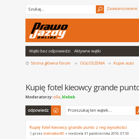
Zaawansowane
Wątki bez odpowiedzi
Aktywne wątki
Strona główna forum
OGŁOSZENIA
Kupie auto
Kupię fotel kieowcy grande punto
Moderatorzy:
ella
,
klebek
Odpowiedz
Kupię fotel kieowcy grande punto z reg wysokości
przez
instruktorBC
» niedziela 31 października 2010, 07:53