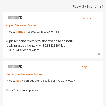
Posty: 5 • Strona
1
z
1
romus
kupię Nissana Micrę
przez
romus
» sobota 03 lipca 2010, 13:51
kupię Nissana Micrę przystosowanego do nauki
jazdy proszę o kontakt +48 52 3828161 lub
600973249 Pozdrawiam !
bey
Re: kupię Nissana Micrę
przez
bey
» poniedziałek 25 października 2010, 09:27
Micre? Do nauki jazdy?