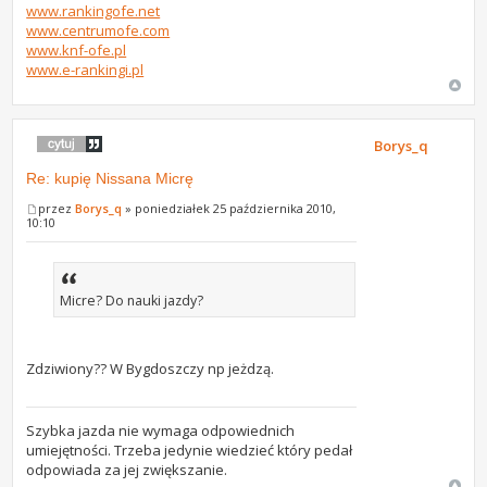
www.rankingofe.net
www.centrumofe.com
www.knf-ofe.pl
www.e-rankingi.pl
Borys_q
Re: kupię Nissana Micrę
przez
Borys_q
» poniedziałek 25 października 2010,
10:10
Micre? Do nauki jazdy?
Zdziwiony?? W Bygdoszczy np jeżdzą.
Szybka jazda nie wymaga odpowiednich
umiejętności. Trzeba jedynie wiedzieć który pedał
odpowiada za jej zwiększanie.