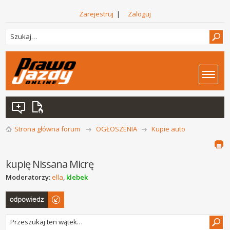
Zarejestruj
|
Zaloguj
Strona główna forum
OGŁOSZENIA
Kupie auto
kupię Nissana Micrę
Moderatorzy:
ella
,
klebek
Odpowiedz