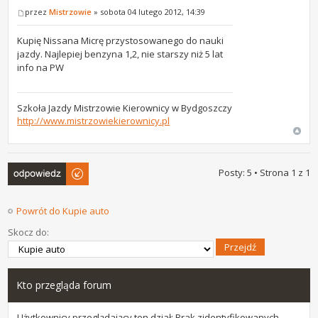
przez
Mistrzowie
» sobota 04 lutego 2012, 14:39
Kupię Nissana Micrę przystosowanego do nauki
jazdy. Najlepiej benzyna 1,2, nie starszy niż 5 lat
info na PW
Szkoła Jazdy Mistrzowie Kierownicy w Bydgoszczy
http://www.mistrzowiekierownicy.pl
Odpowiedz
Posty: 5 • Strona
1
z
1
Powrót do Kupie auto
Skocz do:
Kto przegląda forum
Użytkownicy przeglądający ten dział: Brak zidentyfikowanych