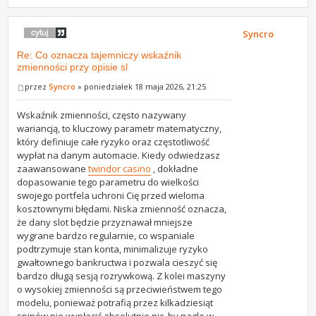
Syncro
Re: Co oznacza tajemniczy wskaźnik
zmienności przy opisie sl
przez
Syncro
» poniedziałek 18 maja 2026, 21:25
Wskaźnik zmienności, często nazywany
wariancją, to kluczowy parametr matematyczny,
który definiuje całe ryzyko oraz częstotliwość
wypłat na danym automacie. Kiedy odwiedzasz
zaawansowane
twindor casino
, dokładne
dopasowanie tego parametru do wielkości
swojego portfela uchroni Cię przed wieloma
kosztownymi błędami. Niska zmienność oznacza,
że dany slot będzie przyznawał mniejsze
wygrane bardzo regularnie, co wspaniale
podtrzymuje stan konta, minimalizuje ryzyko
gwałtownego bankructwa i pozwala cieszyć się
bardzo długą sesją rozrywkową. Z kolei maszyny
o wysokiej zmienności są przeciwieństwem tego
modelu, ponieważ potrafią przez kilkadziesiąt
spinów nie wypłacić absolutnie nic, by nagle w