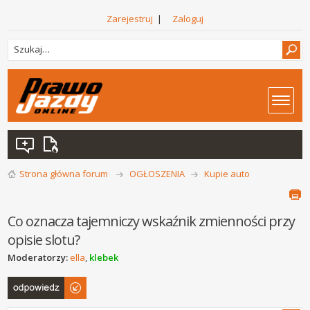
Zarejestruj
|
Zaloguj
Strona główna forum
OGŁOSZENIA
Kupie auto
Co oznacza tajemniczy wskaźnik zmienności przy
opisie slotu?
Moderatorzy:
ella
,
klebek
Odpowiedz