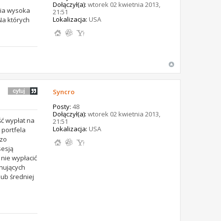
Dołączył(a):
wtorek 02 kwietnia 2013,
cia wysoka
21:51
Lokalizacja:
USA
Na których
Syncro
Posty:
48
Dołączył(a):
wtorek 02 kwietnia 2013,
ść wypłat na
21:51
Lokalizacja:
USA
 portfela
dzo
sesją
nie wypłacić
onujących
ub średniej