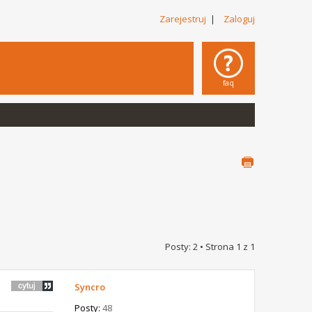
Zarejestruj
|
Zaloguj
faq
Posty: 2 • Strona
1
z
1
Syncro
Posty:
48