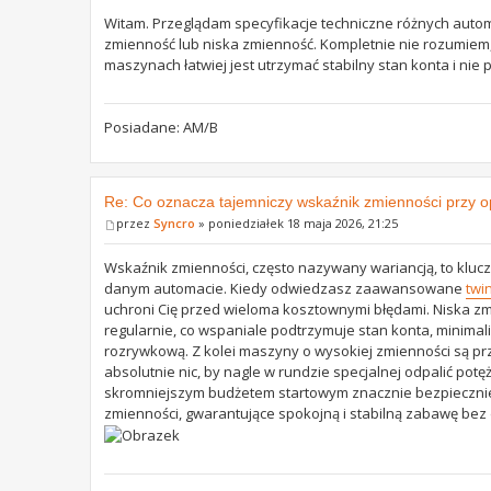
Witam. Przeglądam specyfikacje techniczne różnych auto
zmienność lub niska zmienność. Kompletnie nie rozumiem, 
maszynach łatwiej jest utrzymać stabilny stan konta i nie 
Posiadane: AM/B
Re: Co oznacza tajemniczy wskaźnik zmienności przy op
przez
Syncro
» poniedziałek 18 maja 2026, 21:25
Wskaźnik zmienności, często nazywany wariancją, to klucz
danym automacie. Kiedy odwiedzasz zaawansowane
twi
uchroni Cię przed wieloma kosztownymi błędami. Niska z
regularnie, co wspaniale podtrzymuje stan konta, minimal
rozrywkową. Z kolei maszyny o wysokiej zmienności są prz
absolutnie nic, by nagle w rundzie specjalnej odpalić pot
skromniejszym budżetem startowym znacznie bezpieczniej
zmienności, gwarantujące spokojną i stabilną zabawę bez