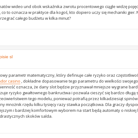
matów wideo und obok wskaźnika zwrotu procentowego ciągle widzę poję
co to oznacza w praktyce dla kogoś, kto dopiero uczy się mechaniki gier. 
przegrać całego budżetu w kilka minut?
isie sl
owy parametr matematyczny, który definiuje całe ryzyko oraz częstotliwo
ndor casino
, dokładne dopasowanie tego parametru do wielkości swojego
mienność oznacza, że dany slot będzie przyznawał mniejsze wygrane bar
izuje ryzyko gwałtownego bankructwa i pozwala cieszyć się bardzo długą 
eciwieństwem tego modelu, ponieważ potrafią przez kilkadziesiąt spinów 
ężny mnożnik rzędu kilku tysięcy razy stawka początkowa. Dla graczy dysp
szym i bardziej komfortowym wyborem na start będą automaty o niskiej l
 drastycznych skoków salda.