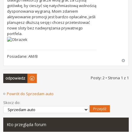
gotówkę, by cieszyć się natychmiastową wolnością
dysponowania wygraną. Moim zdaniem
aktywowanie promocji jest bardzo opłacalne, jeśli
planujesz dłuższą sesję i chcesz przetestować
nowe sloty bez nadwyrężania prywatnego
portfela.
Posiadane: AM/B
Odpowiedz
Posty: 2 • Strona
1
z
1
Powrót do Sprzedam auto
Skocz do:
Kto przegląda forum