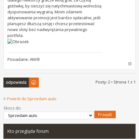
gotówkę, by cieszyć się natychmiastową wolnością
dysponowania wygraną. Moim zdaniem
aktywowanie promocji jest bardzo opłacalne, jeśli
planujesz dłuższą sesję i chcesz przetestować
nowe sloty bez nadwyrężania prywatnego
portfela.
Posiadane: AM/B
Odpowiedz
Posty: 2 • Strona
1
z
1
Powrót do Sprzedam auto
Skocz do:
Kto przegląda forum