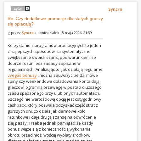
Syncro
Re: Czy dodatkowe promocje dla stałych graczy
się opłacają?
przez
Syncro
» poniedziałek 18 maja 2026, 21:39
Korzystanie z programów promocyjnych to jeden
z najlepszych sposobów na systematyczne
zwiększanie swoich szans, pod warunkiem, że
dobrze rozumiesz zasady zapisane w
regulaminach. Analizując to, jak działają regularne
vvegas bonusy
, można zauważyć, że darmowe
spiny czy weekendowe doładowania konta dają
graczowi ogromną przewagę w postaci dłuższego
czasu spędzonego przy ulubionych automatach.
Szczególnie wartościową opcją jest cotygodniowy
cashback, który pozwala odzyskać część strat z
gorszych dni, co działa jak darmowe koło
ratunkowe i daje drugą szansę na odwrócenie
złej passy. Trzeba jednak pamiętać, że każdy
bonus wiąże się z koniecznością wykonania
obrotu przed możliwością wypłaty środków,
dlatego niektórzy gracze wolą grać za czystą