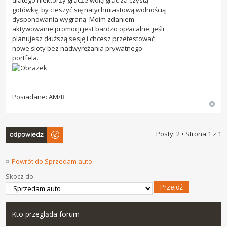
gotówkę, by cieszyć się natychmiastową wolnością
dysponowania wygraną. Moim zdaniem
aktywowanie promocji jest bardzo opłacalne, jeśli
planujesz dłuższą sesję i chcesz przetestować
nowe sloty bez nadwyrężania prywatnego
portfela.
Posiadane: AM/B
Odpowiedz
Posty: 2 • Strona
1
z
1
Powrót do Sprzedam auto
Skocz do:
Kto przegląda forum