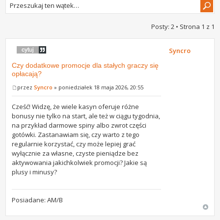
Posty: 2 • Strona
1
z
1
Syncro
Czy dodatkowe promocje dla stałych graczy się
opłacają?
przez
Syncro
» poniedziałek 18 maja 2026, 20:55
Cześć! Widzę, że wiele kasyn oferuje różne
bonusy nie tylko na start, ale też w ciągu tygodnia,
na przykład darmowe spiny albo zwrot części
gotówki. Zastanawiam się, czy warto z tego
regularnie korzystać, czy może lepiej grać
wyłącznie za własne, czyste pieniądze bez
aktywowania jakichkolwiek promocji? Jakie są
plusy i minusy?
Posiadane: AM/B