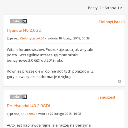
Posty: 2 • Strona
1
z
1
ZielonyListek30
Hyundai I40 2.0GDI
przez
ZielonyListek30
» sobota 10 lutego 2018, 00:39
Witam forumowiczów. Poszukuje auta jak w tytule
posta. Szczególnie interesują mnie silniki
benzynowe 2.0 GDI od 2013 roku.
Również proszę o ew. opinie dot. tych pojazdów. Z
góry za wszystkie informacje dziękuje.
januszest
Re: Hyundai I40 2.0GDI
przez
januszest
» wtorek 27 lutego 2018, 16:08
Auto jest naprawdę fajne, ale raczej na benzynę