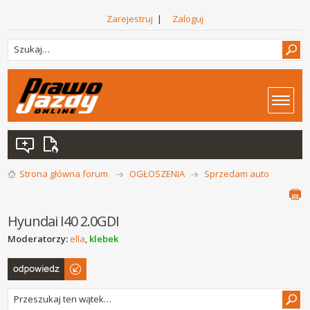
Zarejestruj
|
Zaloguj
Strona główna forum
OGŁOSZENIA
Sprzedam auto
Hyundai I40 2.0GDI
Moderatorzy:
ella
,
klebek
Odpowiedz