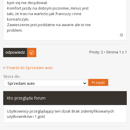
bym się nie decydował.
Komfort jazdy na dobrym poziomie, minus jest
taki, że traci na wartości jak francuzy i inne
koreańczyki.
Zawieszenie jest poddatne na awarie ale to nie
problem.
Odpowiedz
Posty: 2 • Strona
1
z
1
Powrót do Sprzedam auto
Skocz do:
Kto przegląda forum
Użytkownicy przeglądający ten dział: Brak zidentyfikowanych
użytkowników i 1 gość