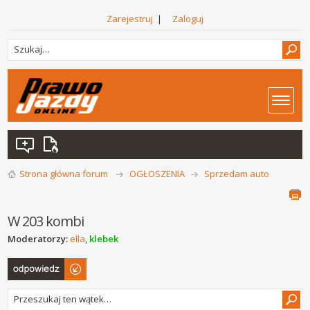
Zarejestruj
|
Zaloguj
Strona główna forum
OGŁOSZENIA
Sprzedam auto
W 203 kombi
Moderatorzy:
ella
,
klebek
Odpowiedz