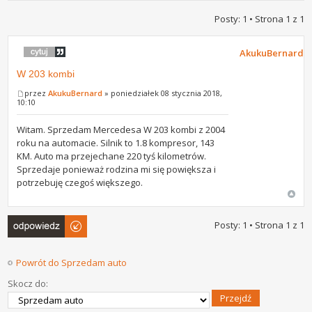
Posty: 1 • Strona
1
z
1
AkukuBernard
W 203 kombi
przez
AkukuBernard
» poniedziałek 08 stycznia 2018,
10:10
Witam. Sprzedam Mercedesa W 203 kombi z 2004
roku na automacie. Silnik to 1.8 kompresor, 143
KM. Auto ma przejechane 220 tyś kilometrów.
Sprzedaje ponieważ rodzina mi się powiększa i
potrzebuję czegoś większego.
Odpowiedz
Posty: 1 • Strona
1
z
1
Powrót do Sprzedam auto
Skocz do: