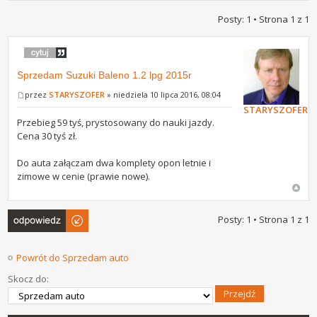
Posty: 1 • Strona
1
z
1
Sprzedam Suzuki Baleno 1.2 lpg 2015r
przez
STARYSZOFER
» niedziela 10 lipca 2016, 08:04
STARYSZOFER
Przebieg 59 tyś, prystosowany do nauki jazdy.
Cena 30 tyś zł.
Do auta załączam dwa komplety opon letnie i
zimowe w cenie (prawie nowe).
Odpowiedz
Posty: 1 • Strona
1
z
1
Powrót do Sprzedam auto
Skocz do: