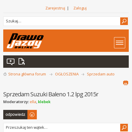
Zarejestruj
|
Zaloguj
Strona główna forum
OGŁOSZENIA
Sprzedam auto
Sprzedam Suzuki Baleno 1.2 lpg 2015r
Moderatorzy:
ella
,
klebek
Odpowiedz