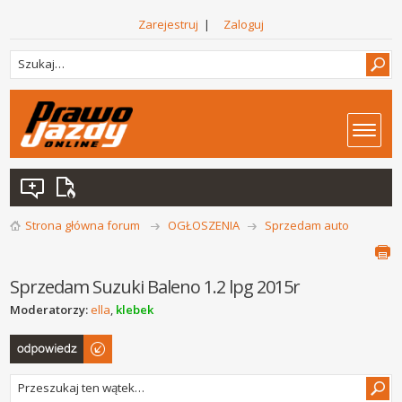
Zarejestruj
|
Zaloguj
Strona główna forum
OGŁOSZENIA
Sprzedam auto
Sprzedam Suzuki Baleno 1.2 lpg 2015r
Moderatorzy:
ella
,
klebek
Odpowiedz