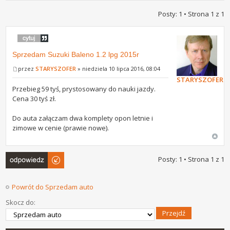
Posty: 1 • Strona
1
z
1
Sprzedam Suzuki Baleno 1.2 lpg 2015r
przez
STARYSZOFER
» niedziela 10 lipca 2016, 08:04
STARYSZOFER
Przebieg 59 tyś, prystosowany do nauki jazdy.
Cena 30 tyś zł.
Do auta załączam dwa komplety opon letnie i
zimowe w cenie (prawie nowe).
Odpowiedz
Posty: 1 • Strona
1
z
1
Powrót do Sprzedam auto
Skocz do: