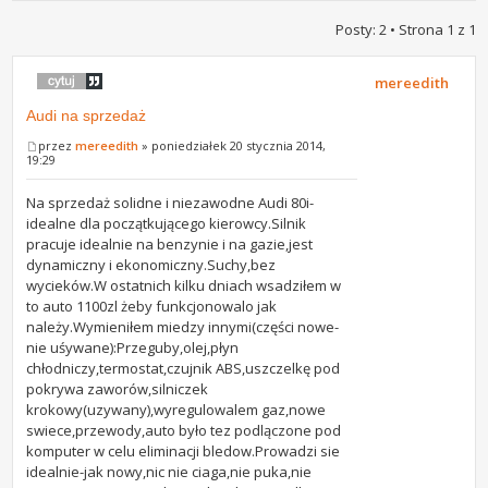
Posty: 2 • Strona
1
z
1
mereedith
Audi na sprzedaż
przez
mereedith
» poniedziałek 20 stycznia 2014,
19:29
Na sprzedaż solidne i niezawodne Audi 80i-
idealne dla początkującego kierowcy.Silnik
pracuje idealnie na benzynie i na gazie,jest
dynamiczny i ekonomiczny.Suchy,bez
wycieków.W ostatnich kilku dniach wsadziłem w
to auto 1100zl żeby funkcjonowalo jak
należy.Wymieniłem miedzy innymi(części nowe-
nie uśywane):Przeguby,olej,płyn
chłodniczy,termostat,czujnik ABS,uszczelkę pod
pokrywa zaworów,silniczek
krokowy(uzywany),wyregulowalem gaz,nowe
swiece,przewody,auto było tez podlączone pod
komputer w celu eliminacji bledow.Prowadzi sie
idealnie-jak nowy,nic nie ciaga,nie puka,nie