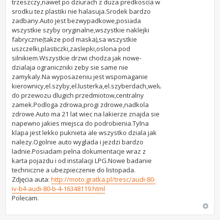
trzeszczy,nawet po dziurach z duza predkoscia w
srodku tez plastiki nie halasuja.Srodek bardzo
zadbany.Auto jest bezwypadkowe,posiada
wszystkie szyby oryginalne,wszystkie naklejki
fabryczne(takze pod maska),sa wszystkie
uszczelki,plasticzki,zaslepki,oslona pod
silnikiem.Wszystkie drzwi chodza jak nowe-
dzialaja ograniczniki zeby sie same nie
zamykaly.Na wyposazeniu jest wspomaganie
kierownicy,el.szyby,el.lusterka,el.szyberdach,welury,podlokietnik,tun
do przewozu dlugich przedmiotow,centralny
zamek.Podloga zdrowa,progi zdrowe,nadkola
zdrowe.Auto ma 21 lat wiec na lakierze znajda sie
napewno jakies miejsca do podrobienia.Tylna
klapa jest lekko puknieta ale wszystko dziala jak
nalezy.Ogolnie auto wyglada i jezdzi bardzo
ladnie.Posiadam pelna dokumentacje wraz z
karta pojazdu i od instalacji LPG.Nowe badanie
techniczne a ubezpieczenie do listopada.
Zdjęcia auta:
http://moto.gratka.pl/tresc/audi-80-
iv-b4-audi-80-b-4-16348119.html
Polecam.