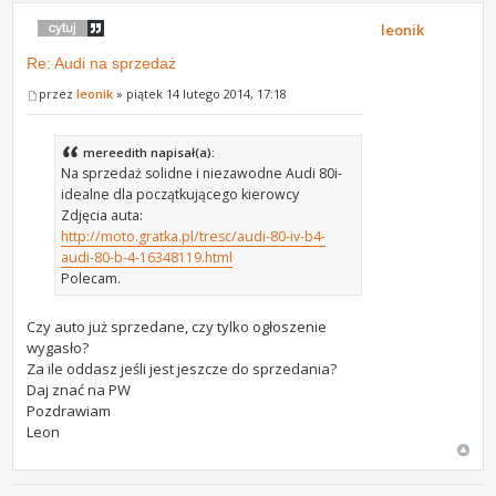
leonik
Re: Audi na sprzedaż
przez
leonik
» piątek 14 lutego 2014, 17:18
mereedith napisał(a):
Na sprzedaż solidne i niezawodne Audi 80i-
idealne dla początkującego kierowcy
Zdjęcia auta:
http://moto.gratka.pl/tresc/audi-80-iv-b4-
audi-80-b-4-16348119.html
Polecam.
Czy auto już sprzedane, czy tylko ogłoszenie
wygasło?
Za ile oddasz jeśli jest jeszcze do sprzedania?
Daj znać na PW
Pozdrawiam
Leon