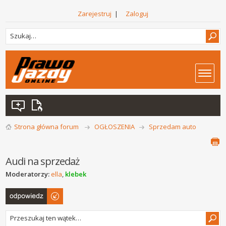
Zarejestruj
|
Zaloguj
Strona główna forum
OGŁOSZENIA
Sprzedam auto
Audi na sprzedaż
Moderatorzy:
ella
,
klebek
Odpowiedz