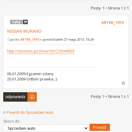
Posty: 1 • Strona
1
z
1
ARTEK_1910
NISSAN MURANO
przez
ARTEK_1910
» poniedziałek 27 maja 2013, 16:24
http://otomoto.pl/show?id=C29249059
06.01.2009-Egzamin zdany
20.01.2009-Odbiór prawka..:)
Odpowiedz
Posty: 1 • Strona
1
z
1
Powrót do Sprzedam auto
Skocz do: