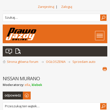
Zarejestruj
|
Zaloguj
Strona główna forum
OGŁOSZENIA
Sprzedam auto
NISSAN MURANO
Moderatorzy:
ella
,
klebek
Odpowiedz