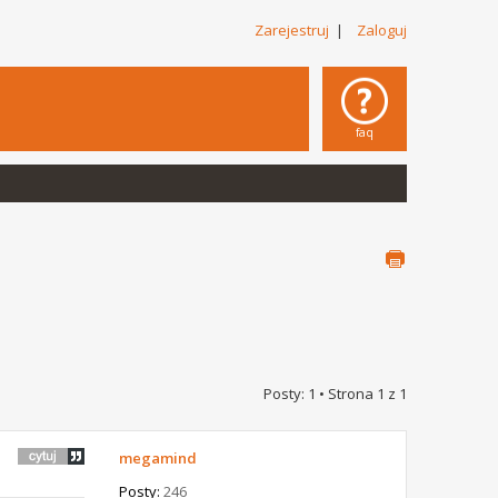
Zarejestruj
|
Zaloguj
faq
Posty: 1 • Strona
1
z
1
megamind
Posty:
246