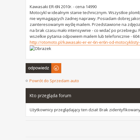
Kawasaki ER-6N 2010r. - cena 14990
Motocykl w idealnym stanie technicznym. Wszystkie plom
nie wymagających żadnej naprawy. Posiadam dobrej jakośc
zainteresowanym wyślę mailem. Przedstawione na zdjęcia
na brak czasu mało intensywnie - co widać po przebiegu. P
wszelkie pytania odpowiem mailem lub telefonicznie - 604
http://otomoto.pl/kawasaki-er-er-6n-er6n-od-motocyklist
Odpowiedz
Powrót do Sprzedam auto
Kto przegląda forum
Użytkownicy przeglądający ten dział: Brak zidentyfikowan