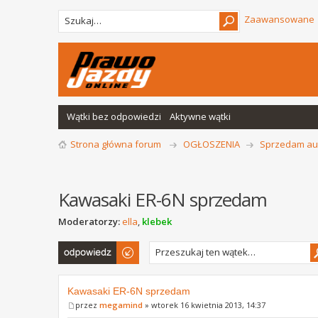
Zaawansowane
Wątki bez odpowiedzi
Aktywne wątki
Strona główna forum
OGŁOSZENIA
Sprzedam au
Kawasaki ER-6N sprzedam
Moderatorzy:
ella
,
klebek
Odpowiedz
Kawasaki ER-6N sprzedam
przez
megamind
» wtorek 16 kwietnia 2013, 14:37