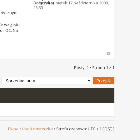
Dołączył(a):
piątek 17 października 2008,
13:33
etycznym -
Ze względu
d i OC. Na
Posty: 1 • Strona
1
z
1
Ekipa
•
Usuń ciasteczka
• Strefa czasowa: UTC + 1 [
DST
]