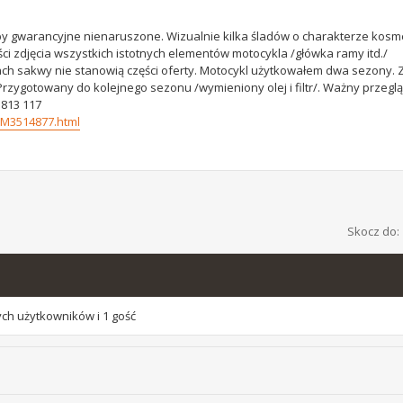
by gwarancyjne nienaruszone. Wizualnie kilka śladów o charakterze kosm
i zdjęcia wszystkich istotnych elementów motocykla /główka ramy itd./
ch sakwy nie stanowią części oferty. Motocykl użytkowałem dwa sezony. 
rzygotowany do kolejnego sezonu /wymieniony olej i filtr/. Ważny przeglą
 813 117
y-M3514877.html
Skocz do:
ych użytkowników i 1 gość