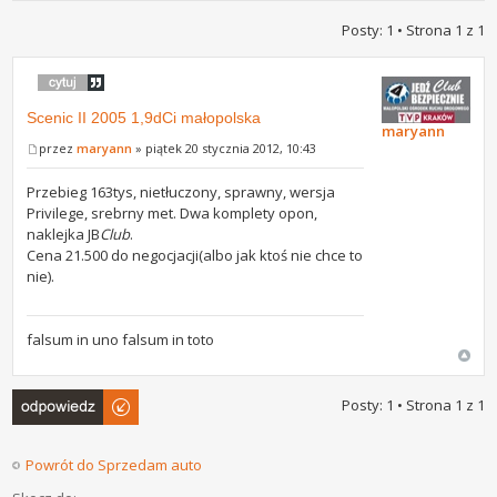
Posty: 1 • Strona
1
z
1
Scenic II 2005 1,9dCi małopolska
maryann
przez
maryann
» piątek 20 stycznia 2012, 10:43
Przebieg 163tys, nietłuczony, sprawny, wersja
Privilege, srebrny met. Dwa komplety opon,
naklejka JB
Club
.
Cena 21.500 do negocjacji(albo jak ktoś nie chce to
nie).
falsum in uno falsum in toto
Odpowiedz
Posty: 1 • Strona
1
z
1
Powrót do Sprzedam auto