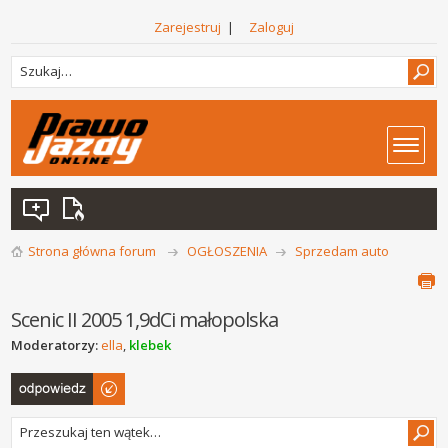
Zarejestruj
|
Zaloguj
Strona główna forum
OGŁOSZENIA
Sprzedam auto
Scenic II 2005 1,9dCi małopolska
Moderatorzy:
ella
,
klebek
Odpowiedz