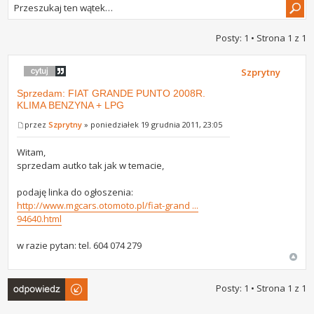
Posty: 1 • Strona
1
z
1
Szprytny
Sprzedam: FIAT GRANDE PUNTO 2008R.
KLIMA BENZYNA + LPG
przez
Szprytny
» poniedziałek 19 grudnia 2011, 23:05
Witam,
sprzedam autko tak jak w temacie,
podaję linka do ogłoszenia:
http://www.mgcars.otomoto.pl/fiat-grand ...
94640.html
w razie pytan: tel. 604 074 279
Odpowiedz
Posty: 1 • Strona
1
z
1