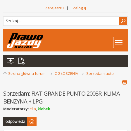
Zarejestruj
|
Zaloguj
Strona główna forum
OGŁOSZENIA
Sprzedam auto
Sprzedam: FIAT GRANDE PUNTO 2008R. KLIMA
BENZYNA + LPG
Moderatorzy:
ella
,
klebek
Odpowiedz