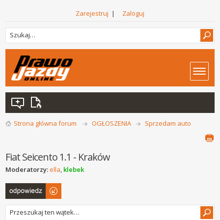
Zarejestruj
|
Zaloguj
Strona główna forum
OGŁOSZENIA
Sprzedam auto
Fiat Seicento 1.1 - Kraków
Moderatorzy:
ella
,
klebek
Odpowiedz