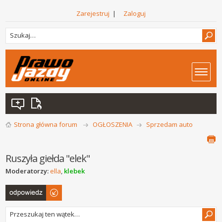
Zarejestruj
|
Zaloguj
Strona główna forum
OGŁOSZENIA
Sprzedam auto
Ruszyła giełda "elek"
Moderatorzy:
ella
,
klebek
Odpowiedz