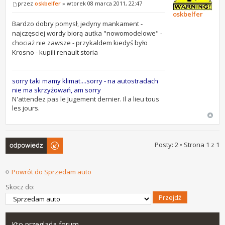
przez
oskbelfer
» wtorek 08 marca 2011, 22:47
oskbelfer
Bardzo dobry pomysł, jedyny mankament -
najczęsciej wordy biorą autka "nowomodelowe" -
chociaż nie zawsze - przykaldem kiedyś było
Krosno - kupili renault storia
sorry taki mamy klimat....sorry - na autostradach
nie ma skrzyżowań, am sorry
N'attendez pas le Jugement dernier. Il a lieu tous
les jours.
Odpowiedz
Posty: 2 • Strona
1
z
1
Powrót do Sprzedam auto
Skocz do:
Kto przegląda forum