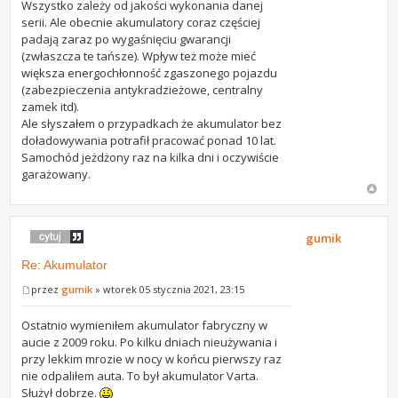
Wszystko zależy od jakości wykonania danej
serii. Ale obecnie akumulatory coraz częściej
padają zaraz po wygaśnięciu gwarancji
(zwłaszcza te tańsze). Wpływ też może mieć
większa energochłonność zgaszonego pojazdu
(zabezpieczenia antykradzieżowe, centralny
zamek itd).
Ale słyszałem o przypadkach że akumulator bez
doładowywania potrafił pracować ponad 10 lat.
Samochód jeżdżony raz na kilka dni i oczywiście
garażowany.
gumik
Re: Akumulator
przez
gumik
» wtorek 05 stycznia 2021, 23:15
Ostatnio wymieniłem akumulator fabryczny w
aucie z 2009 roku. Po kilku dniach nieużywania i
przy lekkim mrozie w nocy w końcu pierwszy raz
nie odpaliłem auta. To był akumulator Varta.
Służył dobrze.