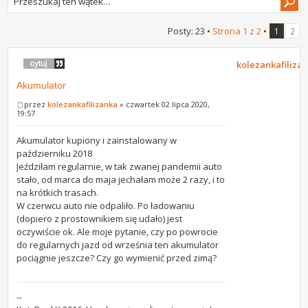
Posty: 23 •
Strona
1
z
2
•
1
2
kolezankafiliza
Akumulator
przez
kolezankafilizanka
» czwartek 02 lipca 2020,
19:57
Akumulator kupiony i zainstalowany w
październiku 2018
Jeździłam regularnie, w tak zwanej pandemii auto
stało, od marca do maja jechałam może 2 razy, i to
na krótkich trasach.
W czerwcu auto nie odpaliło. Po ładowaniu
(dopiero z prostownikiem się udało) jest
oczywiście ok. Ale moje pytanie, czy po powrocie
do regularnych jazd od września ten akumulator
pociągnie jeszcze? Czy go wymienić przed zimą?
--