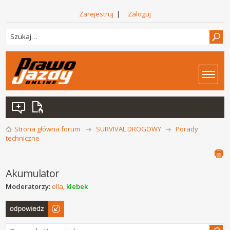
Zarejestruj
|
Zaloguj
Strona główna forum
SURVIVAL DROGOWY
Porady
techniczne
Akumulator
Moderatorzy:
ella
,
klebek
Odpowiedz