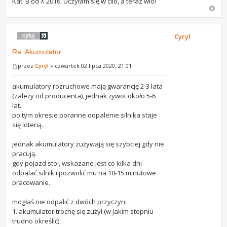
Kat. B od X 2016. Uczyłam się w clio, a teraz wio!
Cyryl
Re: Akumulator
przez
Cyryl
» czwartek 02 lipca 2020, 21:01
akumulatory rozruchowe mają gwarancję 2-3 lata
(zależy od producenta), jednak żywot około 5-6
lat.
po tym okresie poranne odpalenie silnika staje
się loterią.
jednak akumulatory zużywają się szybciej gdy nie
pracują.
gdy pojazd stoi, wskazane jest co kilka dni
odpalać silnik i pozwolić mu na 10-15 minutowe
pracowanie.
mogłaś nie odpalić z dwóch przyczyn:
1. akumulator trochę się zużył (w jakim stopniu -
trudno określić).