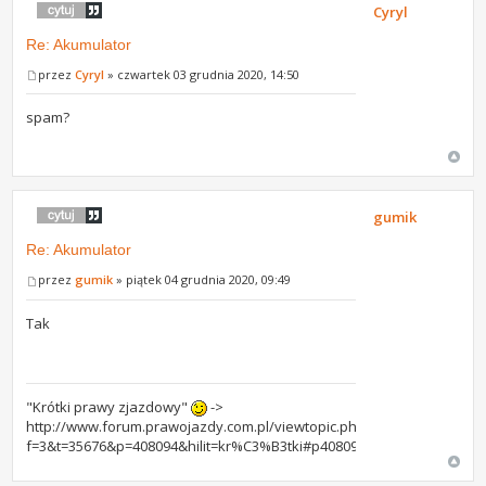
Cyryl
Re: Akumulator
przez
Cyryl
» czwartek 03 grudnia 2020, 14:50
spam?
gumik
Re: Akumulator
przez
gumik
» piątek 04 grudnia 2020, 09:49
Tak
"Krótki prawy zjazdowy"
->
http://www.forum.prawojazdy.com.pl/viewtopic.php?
f=3&t=35676&p=408094&hilit=kr%C3%B3tki#p408094