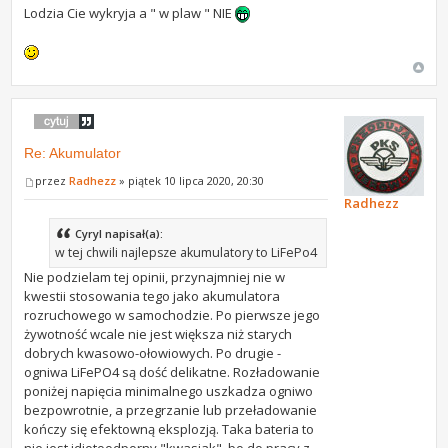
Lodzia Cie wykryja a " w plaw " NIE
Re: Akumulator
przez
Radhezz
» piątek 10 lipca 2020, 20:30
Radhezz
Cyryl napisał(a):
w tej chwili najlepsze akumulatory to LiFePo4
Nie podzielam tej opinii, przynajmniej nie w
kwestii stosowania tego jako akumulatora
rozruchowego w samochodzie. Po pierwsze jego
żywotność wcale nie jest większa niż starych
dobrych kwasowo-ołowiowych. Po drugie -
ogniwa LiFePO4 są dość delikatne. Rozładowanie
poniżej napięcia minimalnego uszkadza ogniwo
bezpowrotnie, a przegrzanie lub przeładowanie
kończy się efektowną eksplozją. Taka bateria to