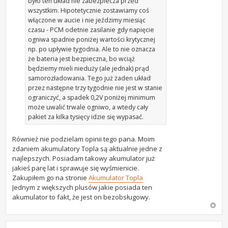
było ten układ nie zabezpiecza przed
wszystkim. Hipotetycznie zostawiamy coś
włączone w aucie i nie jeździmy miesiąc
czasu - PCM odetnie zasilanie gdy napięcie
ogniwa spadnie poniżej wartości krytycznej
np. po upływie tygodnia. Ale to nie oznacza
że bateria jest bezpieczna, bo wciąż
będziemy mieli nieduży (ale jednak) prąd
samorozładowania. Tego już żaden układ
przez następne trzy tygodnie nie jest w stanie
ograniczyć, a spadek 0,2V poniżej minimum
może uwalić trwale ogniwo, a wtedy cały
pakiet za kilka tysięcy idzie się wypasać.
Również nie podzielam opinii tego pana. Moim
zdaniem akumulatory Topla są aktualnie jedne z
najlepszych. Posiadam takowy akumulator już
jakieś parę lat i sprawuje się wyśmienicie.
Zakupiłem go na stronie
Akumulator Topla
Jednym z większych plusów jakie posiada ten
akumulator to fakt, że jest on bezobsługowy.