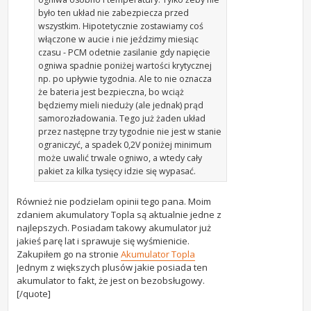
było ten układ nie zabezpiecza przed
wszystkim. Hipotetycznie zostawiamy coś
włączone w aucie i nie jeździmy miesiąc
czasu - PCM odetnie zasilanie gdy napięcie
ogniwa spadnie poniżej wartości krytycznej
np. po upływie tygodnia. Ale to nie oznacza
że bateria jest bezpieczna, bo wciąż
będziemy mieli nieduży (ale jednak) prąd
samorozładowania. Tego już żaden układ
przez następne trzy tygodnie nie jest w stanie
ograniczyć, a spadek 0,2V poniżej minimum
może uwalić trwale ogniwo, a wtedy cały
pakiet za kilka tysięcy idzie się wypasać.
Również nie podzielam opinii tego pana. Moim
zdaniem akumulatory Topla są aktualnie jedne z
najlepszych. Posiadam takowy akumulator już
jakieś parę lat i sprawuje się wyśmienicie.
Zakupiłem go na stronie
Akumulator Topla
Jednym z większych plusów jakie posiada ten
akumulator to fakt, że jest on bezobsługowy.
[/quote]