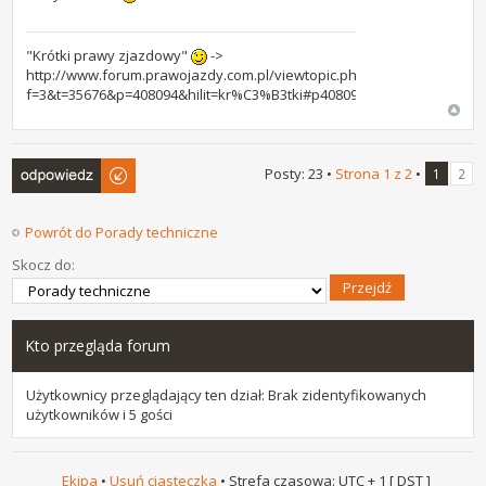
"Krótki prawy zjazdowy"
->
http://www.forum.prawojazdy.com.pl/viewtopic.php?
f=3&t=35676&p=408094&hilit=kr%C3%B3tki#p408094
Odpowiedz
Posty: 23 •
Strona
1
z
2
•
1
2
Powrót do Porady techniczne
Skocz do:
Kto przegląda forum
Użytkownicy przeglądający ten dział: Brak zidentyfikowanych
użytkowników i 5 gości
Ekipa
•
Usuń ciasteczka
• Strefa czasowa: UTC + 1 [
DST
]