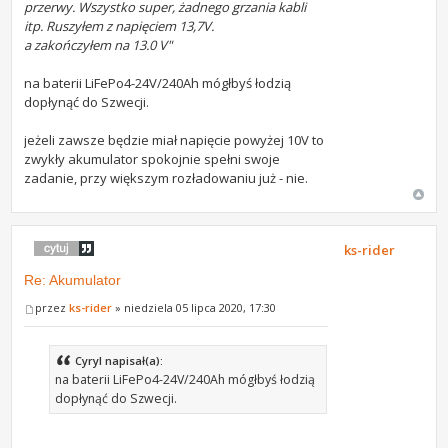
przerwy. Wszystko super, żadnego grzania kabli
itp. Ruszyłem z napięciem 13,7V.
a zakończyłem na 13.0 V"
na baterii LiFePo4-24V/240Ah mógłbyś łodzią
dopłynąć do Szwecji.
jeżeli zawsze będzie miał napięcie powyżej 10V to
zwykły akumulator spokojnie spełni swoje
zadanie, przy większym rozładowaniu już - nie.
ks-rider
Re: Akumulator
przez
ks-rider
» niedziela 05 lipca 2020, 17:30
Cyryl napisał(a):
na baterii LiFePo4-24V/240Ah mógłbyś łodzią
dopłynąć do Szwecji.