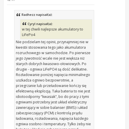
Radhezz napisał(a):
Cyryl napisał(a):
w tej chwili najlepsze akumulatory to
LiFePo4
Nie podzielam tej opinii, przynajmniej nie w
kwestii stosowania tego jako akumulatora
rozruchowego w samochodzie. Po pierwsze
jego żywotność wcale nie jest większa niż
starych dobrych kwasowo-ołowiowych. Po
drugie - ogniwa LiFePO4 są dość delikatne.
Rozładowanie poniżej napięcia minimalnego
uszkadza ogniwo bezpowrotnie, a
przegrzanie lub przeładowanie kończy się
efektowną eksplozją. Taka bateria to nie jest
idiotoodporny "kwasiak", bo do pracy z tymi
ogniwami potrzebny jest układ elektryczny
zawierający w sobie balanser (BMS) i układ
zabezpieczający (PCM) z kontrolą prądu
ładowania, rozładowania, napięcia każdego
ogniwa osobno i temperatury. Tylko żeby nie