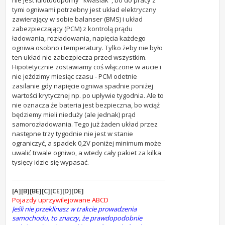
nie jest idiotoodporny "kwasiak", bo do pracy z
tymi ogniwami potrzebny jest układ elektryczny
zawierający w sobie balanser (BMS) i układ
zabezpieczający (PCM) z kontrolą prądu
ładowania, rozładowania, napięcia każdego
ogniwa osobno i temperatury. Tylko żeby nie było
ten układ nie zabezpiecza przed wszystkim.
Hipotetycznie zostawiamy coś włączone w aucie i
nie jeździmy miesiąc czasu - PCM odetnie
zasilanie gdy napięcie ogniwa spadnie poniżej
wartości krytycznej np. po upływie tygodnia. Ale to
nie oznacza że bateria jest bezpieczna, bo wciąż
będziemy mieli nieduży (ale jednak) prąd
samorozładowania. Tego już żaden układ przez
następne trzy tygodnie nie jest w stanie
ograniczyć, a spadek 0,2V poniżej minimum może
uwalić trwale ogniwo, a wtedy cały pakiet za kilka
tysięcy idzie się wypasać.
[A][B][BE][C][CE][D][DE]
Pojazdy uprzywilejowane ABCD
Jeśli nie przeklinasz w trakcie prowadzenia
samochodu, to znaczy, że prawdopodobnie