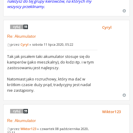
należysz do tej grupy kierowców, na których my
wszyscy przeklinamy.
Cyryl
Re: Akumulator
przez
Cyryl
» sobota 11 lipca 2020, 05:22
Tak jak pisałem taki akumulator stosuje się do
kamperów (jako mieszkalny), do łodzi itp. i w tym
zastosowaniu jest najlepszy.
Natomiast jako rozruchowy, który ma dać w
krótkim czasie duży prąd, tradycyjny jest nadal
nie zastąpiony.
Wiktor123
Re: Akumulator
przez
Wiktor123
» czwartek 08 października 2020,
12:11