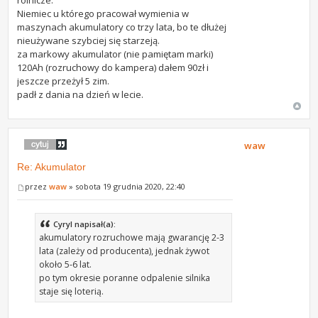
rolnicze.
Niemiec u którego pracował wymienia w
maszynach akumulatory co trzy lata, bo te dłużej
nieużywane szybciej się starzeją.
za markowy akumulator (nie pamiętam marki)
120Ah (rozruchowy do kampera) dałem 90zł i
jeszcze przeżył 5 zim.
padł z dania na dzień w lecie.
waw
Re: Akumulator
przez
waw
» sobota 19 grudnia 2020, 22:40
Cyryl napisał(a):
akumulatory rozruchowe mają gwarancję 2-3
lata (zależy od producenta), jednak żywot
około 5-6 lat.
po tym okresie poranne odpalenie silnika
staje się loterią.