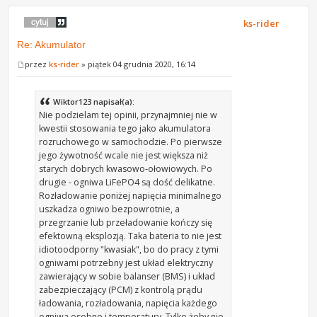
ks-rider
Re: Akumulator
przez
ks-rider
» piątek 04 grudnia 2020, 16:14
Wiktor123 napisał(a):
Nie podzielam tej opinii, przynajmniej nie w
kwestii stosowania tego jako akumulatora
rozruchowego w samochodzie. Po pierwsze
jego żywotność wcale nie jest większa niż
starych dobrych kwasowo-ołowiowych. Po
drugie - ogniwa LiFePO4 są dość delikatne.
Rozładowanie poniżej napięcia minimalnego
uszkadza ogniwo bezpowrotnie, a
przegrzanie lub przeładowanie kończy się
efektowną eksplozją. Taka bateria to nie jest
idiotoodporny "kwasiak", bo do pracy z tymi
ogniwami potrzebny jest układ elektryczny
zawierający w sobie balanser (BMS) i układ
zabezpieczający (PCM) z kontrolą prądu
ładowania, rozładowania, napięcia każdego
ogniwa osobno i temperatury. Tylko żeby nie