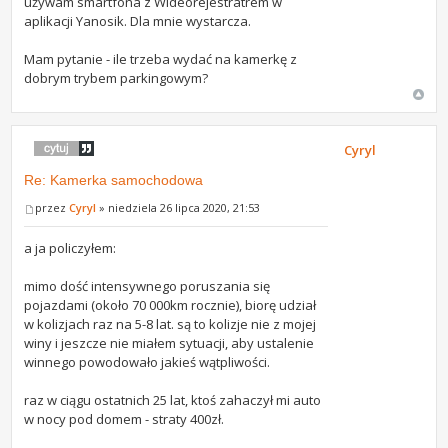
używam smartfona z Wideorejestratrem w
aplikacji Yanosik. Dla mnie wystarcza.
Mam pytanie - ile trzeba wydać na kamerkę z
dobrym trybem parkingowym?
Cyryl
Re: Kamerka samochodowa
przez
Cyryl
» niedziela 26 lipca 2020, 21:53
a ja policzyłem:
mimo dość intensywnego poruszania się
pojazdami (około 70 000km rocznie), biorę udział
w kolizjach raz na 5-8 lat. są to kolizje nie z mojej
winy i jeszcze nie miałem sytuacji, aby ustalenie
winnego powodowało jakieś wątpliwości.
raz w ciągu ostatnich 25 lat, ktoś zahaczył mi auto
w nocy pod domem - straty 400zł.