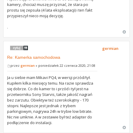
kamery, chociaż muszę przyznać, że stara po
prostu się zepsuła (4 lata eksploatacji) i ten fakt
przypieszył nieco moją decyzję.
.
germian
Re: Kamerka samochodowa
przez
germian
» poniedziałek 22 czerwca 2020, 21:08
Ja u siebie mam Mikavi PQ4, w wersji przód/tył.
Kupiłem kilka miesięcy temu. Na razie sprawdza
się dobrze. Co do kamer to i przód i tył jest na
przetworniku Sony Starvis, także jakość nagrań
bez zarzutu. Obiektyw też szerokokątny - 170
stopni. Najlepsze jest jednak z trybem
parkingowym, nagrywa 24h w trybie low bitrate.
Nic nie umknie. A w zestawie był też adapter do
podłączenie do instalacji.