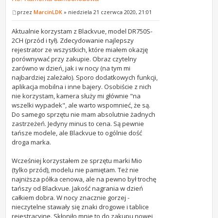
przez
MarcinLDK
» niedziela 21 czerwca 2020, 21:01
Aktualnie korzystam z Blackvue, model DR750S-
2CH (przód i tył). Zdecydowanie najlepszy
rejestrator ze wszystkich, które miałem okazję
porównywać przy zakupie. Obraz czytelny
zarówno w dzień, jak i w nocy (na tym mi
najbardziej zależało). Sporo dodatkowych funkcji,
aplikacja mobilna i inne bajery. Osobiście z nich
nie korzystam, kamera służy mi głównie "na
wszelki wypadek", ale warto wspomnieć, że są.
Do samego sprzętu nie mam absolutnie żadnych
zastrzeżeń. Jedyny minus to cena. Są pewnie
tańsze modele, ale Blackvue to ogólnie dość
droga marka.
Wcześniej korzystałem ze sprzętu marki Mio
(tylko przód), modelu nie pamiętam. Też nie
najniższa półka cenowa, ale na pewno był trochę
tańszy od Blackvue. Jakość nagrania w dzień
całkiem dobra. W nocy znacznie gorzej -
nieczytelne stawały się znaki drogowe i tablice
rejestracyjne. Skłoniło mnie to do zakupu nowej