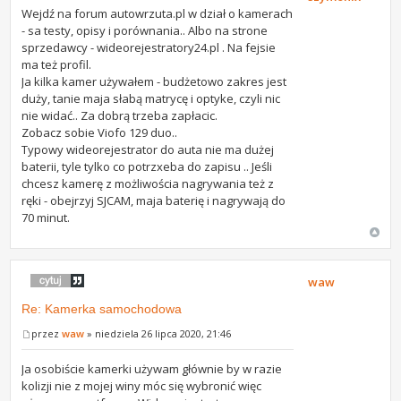
Wejdź na forum autowrzuta.pl w dział o kamerach
- sa testy, opisy i porównania.. Albo na strone
sprzedawcy - wideorejestratory24.pl . Na fejsie
ma też profil.
Ja kilka kamer używałem - budżetowo zakres jest
duży, tanie maja słabą matrycę i optyke, czyli nic
nie widać.. Za dobrą trzeba zapłacic.
Zobacz sobie Viofo 129 duo..
Typowy wideorejestrator do auta nie ma dużej
baterii, tyle tylko co potrzxeba do zapisu .. Jeśli
chcesz kamerę z możliwościa nagrywania też z
ręki - obejrzyj SJCAM, maja baterię i nagrywają do
70 minut.
waw
Re: Kamerka samochodowa
przez
waw
» niedziela 26 lipca 2020, 21:46
Ja osobiście kamerki używam głównie by w razie
kolizji nie z mojej winy móc się wybronić więc