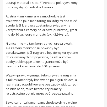
usunąć materiał z sieci. Ponadto pokrzywdzony
może wystąpić o odszkodowanie.
Austria - tam kamera w samochodzie jest
traktowana jako monitoring, na który trzeba mieć
zgodę. Jeśli kierowca zostanie przyłapany na
korzystaniu z kamery na drodze publicznej, grozi
mu do 10 tys. euro mandatu (ok. 43,9 tys. zł).
Niemcy - nie ma tam konkretnych uregulowań ,
ale kamery monitoringu powinny być
oznakowane i jeśli nagranie będzie wykorzystane
do celów innych niż prywatne, na ich autorów i
osoby publikujące takie nagrania może być
nałożona kara nawet do 300 tys. euro.
Węgry - prawo wymaga, żeby prywatne nagrania
z takich kamer były kasowane po pięciu dniach, a
jeśli mają być publikowane bez zgody widocznych
na nich osób, to ich twarze czy numery
rejestracyjne aut nie mogą być rozpoznawalne.
Szwajcaria - tu kamer samochodowych nie wolno