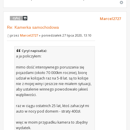
Marcel2727
Re: Kamerka samochodowa
przez
Marcel2727
» poniedziałek 27 lipca 2020, 13:10
Cyryl napisał(a):
a ja policzyłem:
mimo dość intensywnego poruszania się
pojazdami (około 70 000km rocznie), biorę
udział w kolizjach raz na 5-8 lat. są to kolizje
nie z mojej winy i jeszcze nie miałem sytuacji,
aby ustalenie winnego powodowało jakieś
wątpliwości.
raz w ciągu ostatnich 25 lat, ktoś zahaczył mi
auto w nocy pod domem - straty 400zł.
więc w moim przypadku kamera to zbędny
wydatek.