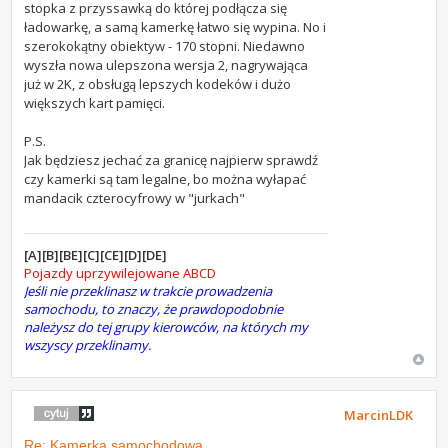
stopka z przyssawką do której podłącza się
ładowarkę, a samą kamerkę łatwo się wypina. No i
szerokokątny obiektyw - 170 stopni. Niedawno
wyszła nowa ulepszona wersja 2, nagrywająca
już w 2K, z obsługą lepszych kodeków i dużo
większych kart pamięci.
P.S.
Jak będziesz jechać za granicę najpierw sprawdź
czy kamerki są tam legalne, bo można wyłapać
mandacik czterocyfrowy w "jurkach"
[A][B][BE][C][CE][D][DE]
Pojazdy uprzywilejowane ABCD
Jeśli nie przeklinasz w trakcie prowadzenia
samochodu, to znaczy, że prawdopodobnie
należysz do tej grupy kierowców, na których my
wszyscy przeklinamy.
MarcinLDK
Re: Kamerka samochodowa