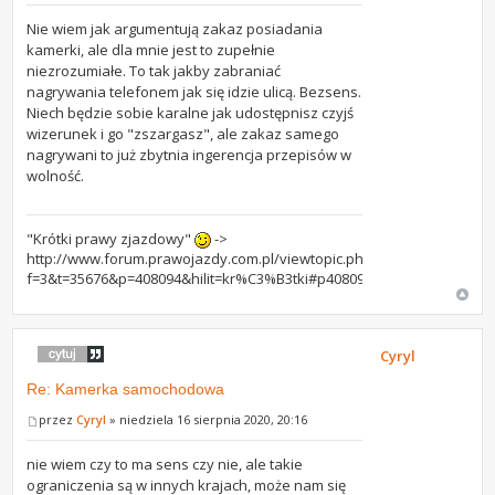
Nie wiem jak argumentują zakaz posiadania
kamerki, ale dla mnie jest to zupełnie
niezrozumiałe. To tak jakby zabraniać
nagrywania telefonem jak się idzie ulicą. Bezsens.
Niech będzie sobie karalne jak udostępnisz czyjś
wizerunek i go "zszargasz", ale zakaz samego
nagrywani to już zbytnia ingerencja przepisów w
wolność.
"Krótki prawy zjazdowy"
->
http://www.forum.prawojazdy.com.pl/viewtopic.php?
f=3&t=35676&p=408094&hilit=kr%C3%B3tki#p408094
Cyryl
Re: Kamerka samochodowa
przez
Cyryl
» niedziela 16 sierpnia 2020, 20:16
nie wiem czy to ma sens czy nie, ale takie
ograniczenia są w innych krajach, może nam się