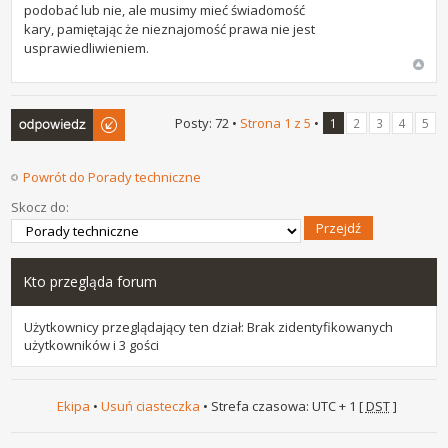
podobać lub nie, ale musimy mieć świadomość
kary, pamiętając że nieznajomość prawa nie jest
usprawiedliwieniem.
Odpowiedz
Posty: 72 •
Strona
1
z
5
•
1
2
3
4
5
Powrót do Porady techniczne
Skocz do:
Kto przegląda forum
Użytkownicy przeglądający ten dział: Brak zidentyfikowanych
użytkowników i 3 gości
Ekipa
•
Usuń ciasteczka
• Strefa czasowa: UTC + 1 [
DST
]