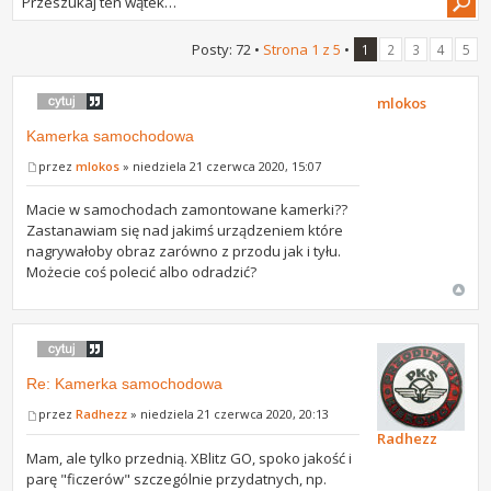
Posty: 72 •
Strona
1
z
5
•
1
2
3
4
5
mlokos
Kamerka samochodowa
przez
mlokos
» niedziela 21 czerwca 2020, 15:07
Macie w samochodach zamontowane kamerki??
Zastanawiam się nad jakimś urządzeniem które
nagrywałoby obraz zarówno z przodu jak i tyłu.
Możecie coś polecić albo odradzić?
Re: Kamerka samochodowa
przez
Radhezz
» niedziela 21 czerwca 2020, 20:13
Radhezz
Mam, ale tylko przednią. XBlitz GO, spoko jakość i
parę "ficzerów" szczególnie przydatnych, np.