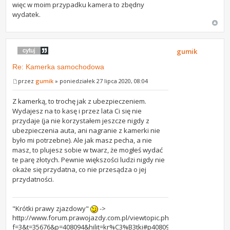
więc w moim przypadku kamera to zbędny
wydatek.
gumik
Re: Kamerka samochodowa
przez
gumik
» poniedziałek 27 lipca 2020, 08:04
Z kamerką, to trochę jak z ubezpieczeniem.
Wydajesz na to kasę i przez lata Ci się nie
przydaje (ja nie korzystałem jeszcze nigdy z
ubezpieczenia auta, ani nagranie z kamerki nie
było mi potrzebne). Ale jak masz pecha, a nie
masz, to plujesz sobie w twarz, że mogłeś wydać
te parę złotych. Pewnie większości ludzi nigdy nie
okaże się przydatna, co nie przesądza o jej
przydatności.
"Krótki prawy zjazdowy"
->
http://www.forum.prawojazdy.com.pl/viewtopic.php?
f=3&t=35676&p=408094&hilit=kr%C3%B3tki#p408094