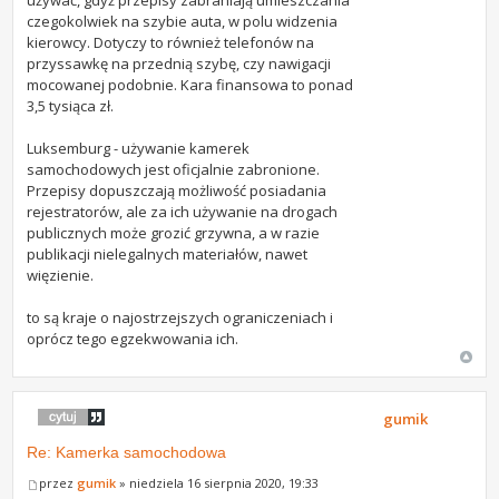
używać, gdyż przepisy zabraniają umieszczania
czegokolwiek na szybie auta, w polu widzenia
kierowcy. Dotyczy to również telefonów na
przyssawkę na przednią szybę, czy nawigacji
mocowanej podobnie. Kara finansowa to ponad
3,5 tysiąca zł.
Luksemburg - używanie kamerek
samochodowych jest oficjalnie zabronione.
Przepisy dopuszczają możliwość posiadania
rejestratorów, ale za ich używanie na drogach
publicznych może grozić grzywna, a w razie
publikacji nielegalnych materiałów, nawet
więzienie.
to są kraje o najostrzejszych ograniczeniach i
oprócz tego egzekwowania ich.
gumik
Re: Kamerka samochodowa
przez
gumik
» niedziela 16 sierpnia 2020, 19:33