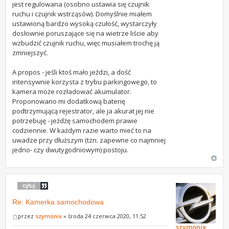
jest regulowana (osobno ustawia się czujnik
ruchu i czujnik wstrząsów). Domyślnie miałem
ustawioną bardzo wysoką czułość, wystarczyły
dosłownie poruszające się na wietrze liście aby
wzbudzić czujnik ruchu, więc musiałem trochę ją
zmniejszyć.
A propos - jeśli ktoś mało jeździ, a dość
intensywnie korzysta z trybu parkingowego, to
kamera może rozładować akumulator.
Proponowano mi dodatkową baterię
podtrzymującą rejestrator, ale ja akurat jej nie
potrzebuję - jeżdżę samochodem prawie
codziennie. W każdym razie warto mieć to na
uwadze przy dłuższym (tzn. zapewne co najmniej
jedno- czy dwutygodniowym) postoju.
Re: Kamerka samochodowa
przez
szymonix
» środa 24 czerwca 2020, 11:52
szymonix