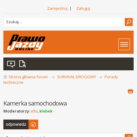
Zarejestruj
|
Zaloguj
Strona główna forum
SURVIVAL DROGOWY
Porady
techniczne
Kamerka samochodowa
Moderatorzy:
ella
,
klebek
Odpowiedz