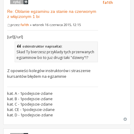
fa1th
Re: Oblanie egzaminu za stanie na czerwonym
z włączonym 1 bi
przez
fa1th
» wtorek 16 czerwca 2015, 12:15
[url][/url]
oskinstruktor napisał(a):
Skad Ty bierzesz przyklady tych przerwanych
egzaminow bo to juz drugi taki "dziwny"!?
Z opowieści kolegów instruktorów i straszenie
kursantów błędem na egzaminie
kat. A - 1podejscie-zdane
kat. B - 1podejscie-zdane
kat. C - 1podejscie-zdane
kat. CE - 1podejscie-zdane
kat. D - 1podejscie-zdane