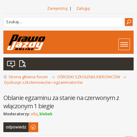
Zarejestruj
|
Zaloguj
Strona główna forum
OŚRODKI SZKOLENIA KIEROWCÓW
Dyskusje szkoleniowców i egzaminatorów
Oblanie egzaminu za stanie na czerwonym z
włączonym 1 biegie
Moderatorzy:
ella
,
klebek
Odpowiedz