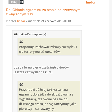
lindor
Re: Oblanie egzaminu za stanie na czerwonym
z włączonym 1 bi
przez
lindor
» niedziela 21 czerwca 2015, 00:01
oskbelfer napisał(a):
Proponuję zachować zdrowy rozsądek i
nie terroryzować kursantów.
trzeba by najpierw część instruktorów
jeszcze raz wysłać na kurs..
Przychodzi później taki kursant na
egzamin, dojeżdża do skrzyżowania z
sygnalizacją, czerwone pali się od
dłuższego czasu, on się zatrzymuje jako
pierwszy - luz i awaryjny.