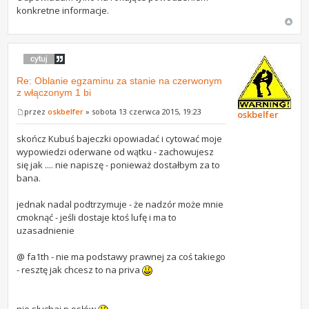
konkretne informacje.
Re: Oblanie egzaminu za stanie na czerwonym
z włączonym 1 bi
przez
oskbelfer
» sobota 13 czerwca 2015, 19:23
oskbelfer
skończ Kubuś bajeczki opowiadać i cytować moje
wypowiedzi oderwane od wątku - zachowujesz
się jak .... nie napiszę - ponieważ dostałbym za to
bana.
jednak nadal podtrzymuje - że nadzór może mnie
cmoknąć - jeśli dostaje ktoś lufę i ma to
uzasadnienie
@ fa1th - nie ma podstawy prawnej za coś takiego
- resztę jak chcesz to na priva