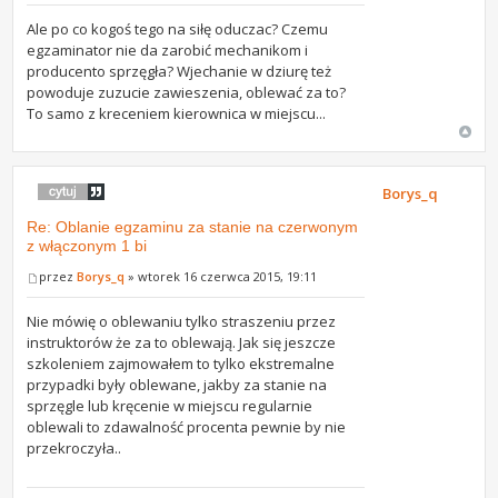
Ale po co kogoś tego na siłę oduczac? Czemu
egzaminator nie da zarobić mechanikom i
producento sprzęgła? Wjechanie w dziurę też
powoduje zuzucie zawieszenia, oblewać za to?
To samo z kreceniem kierownica w miejscu...
Borys_q
Re: Oblanie egzaminu za stanie na czerwonym
z włączonym 1 bi
przez
Borys_q
» wtorek 16 czerwca 2015, 19:11
Nie mówię o oblewaniu tylko straszeniu przez
instruktorów że za to oblewają. Jak się jeszcze
szkoleniem zajmowałem to tylko ekstremalne
przypadki były oblewane, jakby za stanie na
sprzęgle lub kręcenie w miejscu regularnie
oblewali to zdawalność procenta pewnie by nie
przekroczyła..