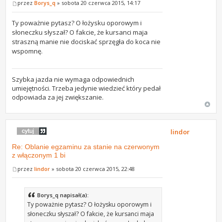
przez
Borys_q
» sobota 20 czerwca 2015, 14:17
Ty poważnie pytasz? O łożysku oporowym i
słoneczku słyszał? O fakcie, że kursanci maja
straszną manie nie dociskać sprzęgła do koca nie
wspomnę.
Szybka jazda nie wymaga odpowiednich
umiejętności. Trzeba jedynie wiedzieć który pedał
odpowiada za jej zwiększanie.
lindor
Re: Oblanie egzaminu za stanie na czerwonym
z włączonym 1 bi
przez
lindor
» sobota 20 czerwca 2015, 22:48
Borys_q napisał(a):
Ty poważnie pytasz? O łożysku oporowym i
słoneczku słyszał? O fakcie, że kursanci maja