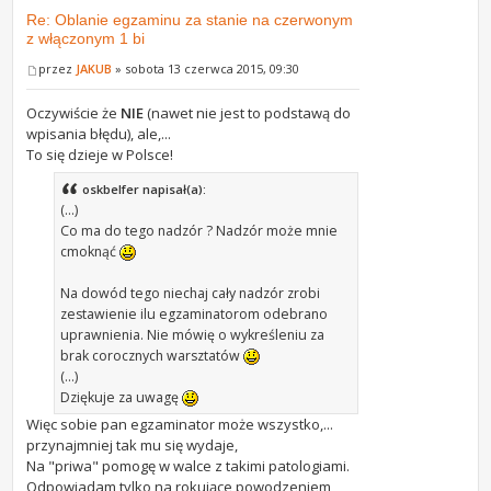
Re: Oblanie egzaminu za stanie na czerwonym
z włączonym 1 bi
przez
JAKUB
» sobota 13 czerwca 2015, 09:30
Oczywiście że
NIE
(nawet nie jest to podstawą do
wpisania błędu), ale,...
To się dzieje w Polsce!
oskbelfer napisał(a):
(...)
Co ma do tego nadzór ? Nadzór może mnie
cmoknąć
Na dowód tego niechaj cały nadzór zrobi
zestawienie ilu egzaminatorom odebrano
uprawnienia. Nie mówię o wykreśleniu za
brak corocznych warsztatów
(...)
Dziękuje za uwagę
Więc sobie pan egzaminator może wszystko,...
przynajmniej tak mu się wydaje,
Na "priwa" pomogę w walce z takimi patologiami.
Odpowiadam tylko na rokujące powodzeniem