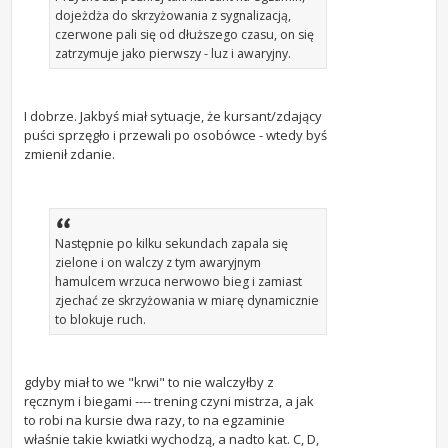
dojeżdża do skrzyżowania z sygnalizacją,
czerwone pali się od dłuższego czasu, on się
zatrzymuje jako pierwszy - luz i awaryjny.
I dobrze. Jakbyś miał sytuacje, że kursant/zdający
puści sprzęgło i przewali po osobówce - wtedy byś
zmienił zdanie.
Następnie po kilku sekundach zapala się
zielone i on walczy z tym awaryjnym
hamulcem wrzuca nerwowo bieg i zamiast
zjechać ze skrzyżowania w miarę dynamicznie
to blokuje ruch.
gdyby miał to we "krwi" to nie walczyłby z
ręcznym i biegami ---- trening czyni mistrza, a jak
to robi na kursie dwa razy, to na egzaminie
właśnie takie kwiatki wychodzą, a nadto kat. C, D,