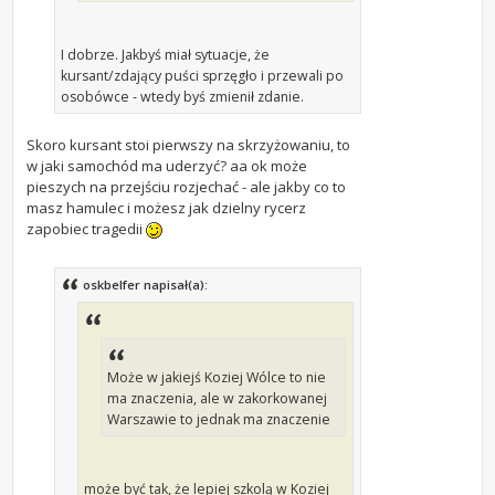
I dobrze. Jakbyś miał sytuacje, że
kursant/zdający puści sprzęgło i przewali po
osobówce - wtedy byś zmienił zdanie.
Skoro kursant stoi pierwszy na skrzyżowaniu, to
w jaki samochód ma uderzyć? aa ok może
pieszych na przejściu rozjechać - ale jakby co to
masz hamulec i możesz jak dzielny rycerz
zapobiec tragedii
oskbelfer napisał(a):
Może w jakiejś Koziej Wólce to nie
ma znaczenia, ale w zakorkowanej
Warszawie to jednak ma znaczenie
może być tak, że lepiej szkolą w Koziej