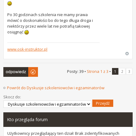
Po 30 godzinach szkolenia nie mamy prawa
mówić o doskonałości bo do tego długa droga i
niektórzy przez wiele lat nie potrafią takowej
osiągnąć
www.osk-instruktor.pl
Odpowiedz
Posty: 39 •
Strona
1
z
3
•
1
2
3
Powrót do Dyskusje szkoleniowców i egzaminatorów
Skocz do:
Kto przegląda forum
Użytkownicy przeglądający ten dział: Brak zidentyfikowanych