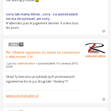
nie słuchaj p osłów
sorry taki mamy klimat....sorry - na autostradach
nie ma skrzyżowań, am sorry
N'attendez pas le Jugement dernier. Il a lieu tous
les jours.
Re: Oblanie egzaminu za stanie na czerwonym
oskinstruktor
z włączonym 1 bi
przez
oskinstruktor
» poniedziałek 15 czerwca 2015,
23:09
Skad Ty bierzesz przyklady tych przerwanych
egzaminow bo to juz drugi taki "dziwny"!?
www.osk-instruktor.pl