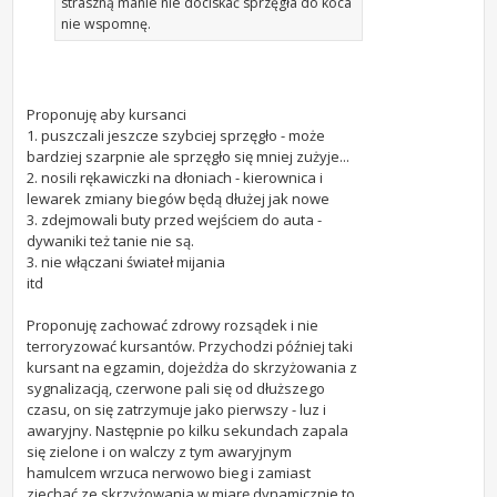
straszną manie nie dociskać sprzęgła do koca
nie wspomnę.
Proponuję aby kursanci
1. puszczali jeszcze szybciej sprzęgło - może
bardziej szarpnie ale sprzęgło się mniej zużyje...
2. nosili rękawiczki na dłoniach - kierownica i
lewarek zmiany biegów będą dłużej jak nowe
3. zdejmowali buty przed wejściem do auta -
dywaniki też tanie nie są.
3. nie włączani świateł mijania
itd
Proponuję zachować zdrowy rozsądek i nie
terroryzować kursantów. Przychodzi później taki
kursant na egzamin, dojeżdża do skrzyżowania z
sygnalizacją, czerwone pali się od dłuższego
czasu, on się zatrzymuje jako pierwszy - luz i
awaryjny. Następnie po kilku sekundach zapala
się zielone i on walczy z tym awaryjnym
hamulcem wrzuca nerwowo bieg i zamiast
zjechać ze skrzyżowania w miarę dynamicznie to