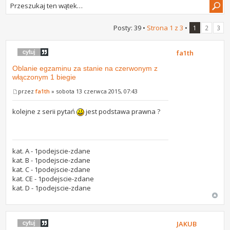
Posty: 39 •
Strona
1
z
3
•
1
2
3
fa1th
Oblanie egzaminu za stanie na czerwonym z
włączonym 1 biegie
przez
fa1th
» sobota 13 czerwca 2015, 07:43
kolejne z serii pytań
jest podstawa prawna ?
kat. A - 1podejscie-zdane
kat. B - 1podejscie-zdane
kat. C - 1podejscie-zdane
kat. CE - 1podejscie-zdane
kat. D - 1podejscie-zdane
JAKUB