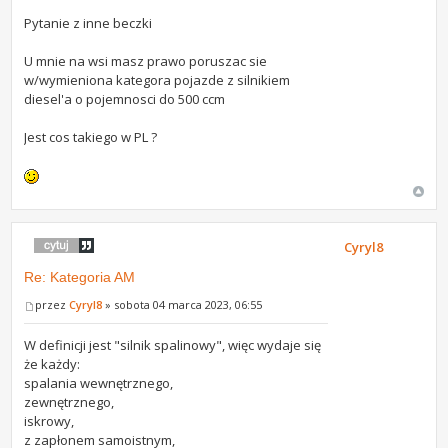
Pytanie z inne beczki
U mnie na wsi masz prawo poruszac sie
w/wymieniona kategora pojazde z silnikiem
diesel'a o pojemnosci do 500 ccm
Jest cos takiego w PL ?
Cyryl8
Re: Kategoria AM
przez
Cyryl8
» sobota 04 marca 2023, 06:55
W definicji jest "silnik spalinowy", więc wydaje się
że każdy:
spalania wewnętrznego,
zewnętrznego,
iskrowy,
z zapłonem samoistnym,