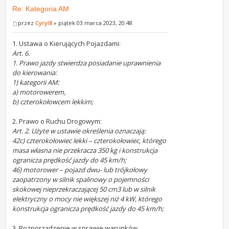
Re: Kategoria AM
przez
Cyryl8
» piątek 03 marca 2023, 20:48
1. Ustawa o Kierujących Pojazdami:
Art. 6.
1. Prawo jazdy stwierdza posiadanie uprawnienia
do kierowania:
1) kategorii AM:
a) motorowerem,
b) czterokołowcem lekkim;
2. Prawo o Ruchu Drogowym:
Art. 2. Użyte w ustawie określenia oznaczają:
42c) czterokołowiec lekki – czterokołowiec, którego
masa własna nie przekracza 350 kg i konstrukcja
ogranicza prędkość jazdy do 45 km/h;
46) motorower – pojazd dwu- lub trójkołowy
zaopatrzony w silnik spalinowy o pojemności
skokowej nieprzekraczającej 50 cm3 lub w silnik
elektryczny o mocy nie większej niż 4 kW, którego
konstrukcja ogranicza prędkość jazdy do 45 km/h;
3. Rozporządzenie w sprawie warunków