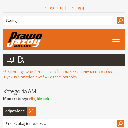
Zarejestruj
|
Zaloguj
Strona główna forum
OŚRODKI SZKOLENIA KIEROWCÓW
Dyskusje szkoleniowców i egzaminatorów
Kategoria AM
Moderatorzy:
ella
,
klebek
Odpowiedz