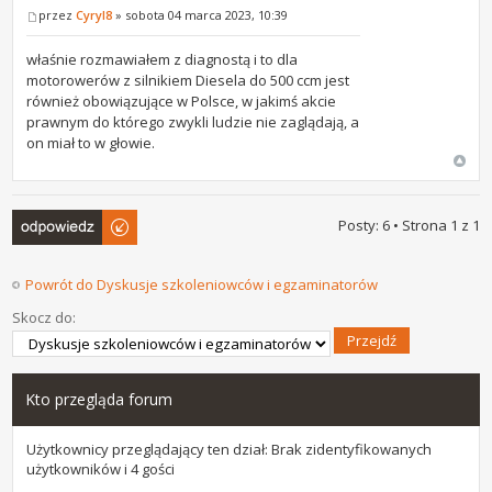
przez
Cyryl8
» sobota 04 marca 2023, 10:39
właśnie rozmawiałem z diagnostą i to dla
motorowerów z silnikiem Diesela do 500 ccm jest
również obowiązujące w Polsce, w jakimś akcie
prawnym do którego zwykli ludzie nie zaglądają, a
on miał to w głowie.
Odpowiedz
Posty: 6 • Strona
1
z
1
Powrót do Dyskusje szkoleniowców i egzaminatorów
Skocz do:
Kto przegląda forum
Użytkownicy przeglądający ten dział: Brak zidentyfikowanych
użytkowników i 4 gości