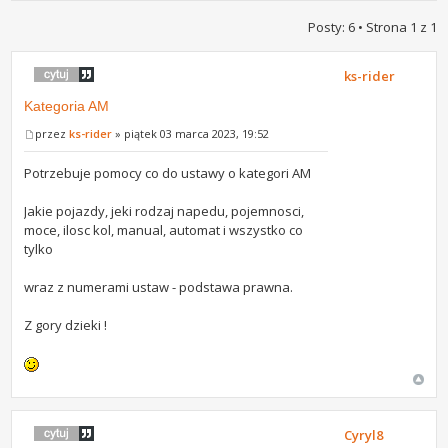
Posty: 6 • Strona
1
z
1
ks-rider
Kategoria AM
przez
ks-rider
» piątek 03 marca 2023, 19:52
Potrzebuje pomocy co do ustawy o kategori AM
Jakie pojazdy, jeki rodzaj napedu, pojemnosci,
moce, ilosc kol, manual, automat i wszystko co
tylko
wraz z numerami ustaw - podstawa prawna.
Z gory dzieki !
Cyryl8