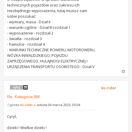
technicznych pojazdów oraz zakresu ich
niezbędnego wyposażenia, tutaj musisz sam
sobie poszukać:
- wymiary, masa - Dział II
- warunki ogólne - Dział III rozdział 1
- wyposażenie - rozdział 2
- światła - rozdział 3
- hamulce - rozdział 4
- WARUNKI TECHNICZNE ROWERU, MOTOROWERU,
WÓZKA INWALIDZKIEGO, POJAZDU
ZAPRZĘGOWEGO, HULAJNOGI ELEKTRYCZNEJ I
URZĄDZENIA TRANSPORTU OSOBISTEGO - Dział V
ks-rider
Re: Kategoria AM
przez
ks-rider
» sobota 04 marca 2023, 05:04
Cyryl,
dzieki ! Wielkie dzieki !