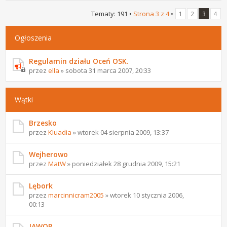
Tematy: 191 •
Strona
3
z
4
•
1
2
3
4
Ogłoszenia
Regulamin działu Oceń OSK.
przez
ella
» sobota 31 marca 2007, 20:33
Wątki
Brzesko
przez
Kluadia
» wtorek 04 sierpnia 2009, 13:37
Wejherowo
przez
MatW
» poniedziałek 28 grudnia 2009, 15:21
Lębork
przez
marcinnicram2005
» wtorek 10 stycznia 2006,
00:13
JAWOR