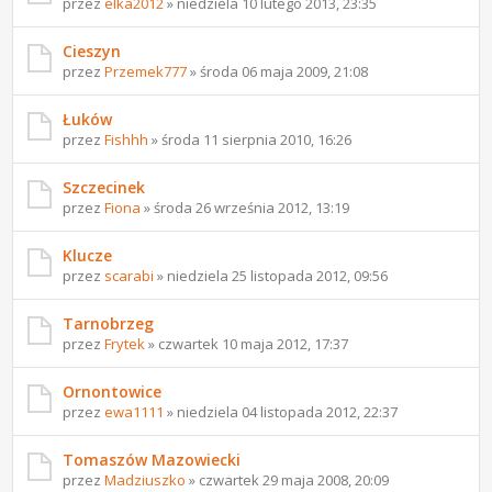
przez
elka2012
» niedziela 10 lutego 2013, 23:35
Cieszyn
przez
Przemek777
» środa 06 maja 2009, 21:08
Łuków
przez
Fishhh
» środa 11 sierpnia 2010, 16:26
Szczecinek
przez
Fiona
» środa 26 września 2012, 13:19
Klucze
przez
scarabi
» niedziela 25 listopada 2012, 09:56
Tarnobrzeg
przez
Frytek
» czwartek 10 maja 2012, 17:37
Ornontowice
przez
ewa1111
» niedziela 04 listopada 2012, 22:37
Tomaszów Mazowiecki
przez
Madziuszko
» czwartek 29 maja 2008, 20:09