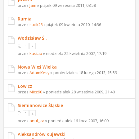
przez
Jam
» piątek 09 września 2011, 08:58
Rumia
przez
stoik23
» piątek 09 kwietnia 2010, 14:36
Wodzisław Śl.
1
2
przez
kasiap
» niedziela 22 kwietnia 2007, 17:19
Nowa Wieś Wielka
przez
AdamKesy
» poniedziałek 18 lutego 2013, 15:59
Łowicz
przez
Micz90
» poniedziałek 28 września 2009, 21:40
Siemianowice Śląskie
1
2
przez
anul_ka
» poniedziałek 16 lipca 2007, 16:09
Aleksandrów Kujawski