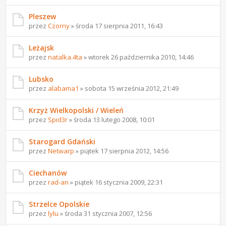
Pleszew
przez
Czorny
» środa 17 sierpnia 2011, 16:43
Leżajsk
przez
natalka.4ta
» wtorek 26 października 2010, 14:46
Lubsko
przez
alabama1
» sobota 15 września 2012, 21:49
Krzyż Wielkopolski / Wieleń
przez
Spid3r
» środa 13 lutego 2008, 10:01
Starogard Gdański
przez
Netwarp
» piątek 17 sierpnia 2012, 14:56
Ciechanów
przez
rad-an
» piątek 16 stycznia 2009, 22:31
Strzelce Opolskie
przez
lylu
» środa 31 stycznia 2007, 12:56