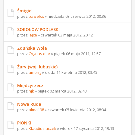
Śmigiel
przez
pawelxx
» niedziela 03 czerwca 2012, 00:36
SOKOŁÓW PODLASKI
przez
lejce
» czwartek 03 maja 2012, 20:12
Zduńska Wola
przez
Cygnus olor
» piątek 06 maja 2011, 12:57
Żary (woj. lubuskie)
przez
among
» środa 11 kwietnia 2012, 03:45
Międzyrzecz
przez
njk
» piątek 02 marca 2012, 02:43
Nowa Ruda
przez
alma198
» czwartek 05 kwietnia 2012, 08:34
PIONKI
przez
Klaudiusiaczek
» wtorek 17 stycznia 2012, 19:13