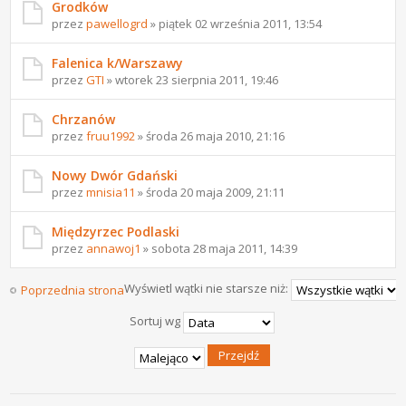
Grodków
przez
pawellogrd
» piątek 02 września 2011, 13:54
Falenica k/Warszawy
przez
GTI
» wtorek 23 sierpnia 2011, 19:46
Chrzanów
przez
fruu1992
» środa 26 maja 2010, 21:16
Nowy Dwór Gdański
przez
mnisia11
» środa 20 maja 2009, 21:11
Międzyrzec Podlaski
przez
annawoj1
» sobota 28 maja 2011, 14:39
Wyświetl wątki nie starsze niż:
Poprzednia strona
Następna strona
Sortuj wg