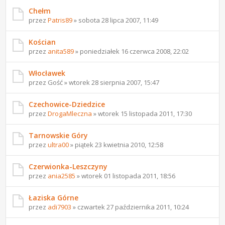
Chełm
przez
Patris89
» sobota 28 lipca 2007, 11:49
Kościan
przez
anita589
» poniedziałek 16 czerwca 2008, 22:02
Włocławek
przez Gość » wtorek 28 sierpnia 2007, 15:47
Czechowice-Dziedzice
przez
DrogaMleczna
» wtorek 15 listopada 2011, 17:30
Tarnowskie Góry
przez
ultra00
» piątek 23 kwietnia 2010, 12:58
Czerwionka-Leszczyny
przez
ania2585
» wtorek 01 listopada 2011, 18:56
Łaziska Górne
przez
adi7903
» czwartek 27 października 2011, 10:24