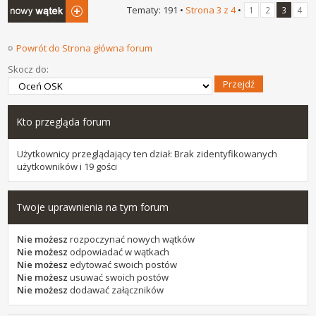
Napisz wątek
Tematy: 191 •
Strona
3
z
4
•
1
2
3
4
Powrót do Strona główna forum
Skocz do:
Kto przegląda forum
Użytkownicy przeglądający ten dział: Brak zidentyfikowanych
użytkowników i 19 gości
Twoje uprawnienia na tym forum
Nie możesz
rozpoczynać nowych wątków
Nie możesz
odpowiadać w wątkach
Nie możesz
edytować swoich postów
Nie możesz
usuwać swoich postów
Nie możesz
dodawać załączników