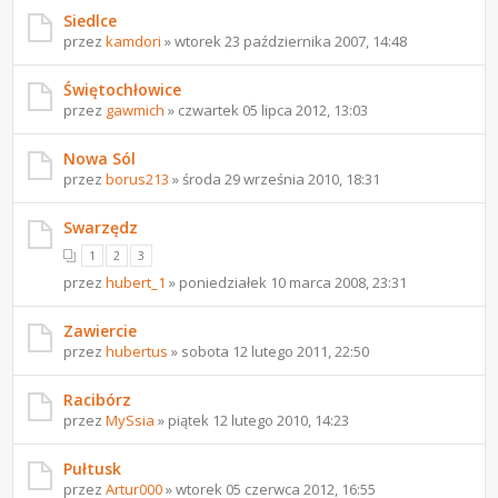
Siedlce
przez
kamdori
» wtorek 23 października 2007, 14:48
Świętochłowice
przez
gawmich
» czwartek 05 lipca 2012, 13:03
Nowa Sól
przez
borus213
» środa 29 września 2010, 18:31
Swarzędz
1
2
3
przez
hubert_1
» poniedziałek 10 marca 2008, 23:31
Zawiercie
przez
hubertus
» sobota 12 lutego 2011, 22:50
Racibórz
przez
MySsia
» piątek 12 lutego 2010, 14:23
Pułtusk
przez
Artur000
» wtorek 05 czerwca 2012, 16:55