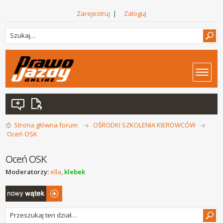
Zarejestruj
|
Zaloguj
Strona główna forum
OŚRODKI SZKOLENIA KIEROWCÓW
Oceń OSK
Oceń OSK
Moderatorzy:
ella
,
klebek
Napisz wątek