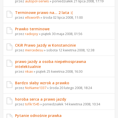
przez
autopol-serwis
» poniedziałek 21 lipca 2008, 17:19
Terminowe prawo na... 2 lata :(
przez
ellsworth
» środa 02 lipca 2008, 11:00
Prawko terminowe
przez
radiojoy
» piątek 30 maja 2008, 01:56
CKiR Prawo Jazdy w Konstancinie
przez
mercedesu
» sobota 12 kwietnia 2008, 12:38
prawo jazdy a osoba niepełnosprawna
intelektualnie
przez
nkax
» piątek 25 kwietnia 2008, 16:30
Bardzo słaby wzrok a prawko
przez
NoName1337
» środa 20 lutego 2008, 18:24
horoba serca a prawo jazdy
przez
tofik1545
» poniedziałek 14 kwietnia 2008, 10:34
Pytanie odnośnie prawka