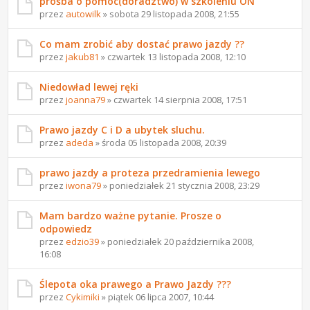
prośba o pomoc(doradztwo) w szkoleniu ON
przez
autowilk
» sobota 29 listopada 2008, 21:55
Co mam zrobić aby dostać prawo jazdy ??
przez
jakub81
» czwartek 13 listopada 2008, 12:10
Niedowład lewej ręki
przez
joanna79
» czwartek 14 sierpnia 2008, 17:51
Prawo jazdy C i D a ubytek sluchu.
przez
adeda
» środa 05 listopada 2008, 20:39
prawo jazdy a proteza przedramienia lewego
przez
iwona79
» poniedziałek 21 stycznia 2008, 23:29
Mam bardzo ważne pytanie. Prosze o
odpowiedz
przez
edzio39
» poniedziałek 20 października 2008,
16:08
Ślepota oka prawego a Prawo Jazdy ???
przez
Cykimiki
» piątek 06 lipca 2007, 10:44