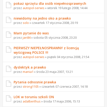
pokaz sprzętu dla osób niepełnosprawnych
przez
autopol-serwis
» wtorek 19 lutego 2008, 14:44
niewidomy na jedno oko a prawko
przez
solo
» czwartek 17 stycznia 2008, 20:19
Mam pytanie do was
przez
jan84
» sobota 05 stycznia 2008, 23:20
PIERWSZY NIEPEŁNOSPRAWNY z licencją
wyścigową POLSCE !!!
przez
autopol-serwis
» piątek 04 stycznia 2008, 21:54
dyslektyk a prawko
przez
mania1
» środa 23 maja 2007, 13:21
Pytania odnosnie prawka
przez
strong1105
» czwartek 07 czerwca 2007, 14:18
LOK w toruniu szkoli ON
przez
adalberthus
» środa 17 maja 2006, 15:13