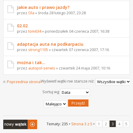
Jakie auto i prawo jazdy?
przez
Ola
» środa 28 lutego 2007, 23:28
02.02
przez
tom634
» poniedziałek 04 czerwca 2007, 16:38
adaptacja auta na podkarpaciu
przez
strong1105
» czwartek 07 czerwca 2007, 17:16
można i tak...
przez
autopol-serwis
» czwartek 24 maja 2007, 10:16
Wyświetl wątki nie starsze niż:
Poprzednia strona
Następna strona
Sortuj wg
Napisz wątek
Tematy: 235 •
Strona
3
z
5
•
1
2
3
4
5