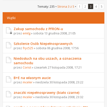
Tematy: 235 •
Strona
3
z
5
•
1
2
3
4
5
Wątki
Zakup samochodu z PFRON-u
przez
emilg
» sobota 13 grudnia 2008, 21:05
Szkolenie Osób Niepełnosprawnych
przez
fryc525
» sobota 06 grudnia 2008, 17:56
Niedosłuch na obu uszach, a oznaczenia
samochodu
przez
Corist
» czwartek 27 listopada 2008, 17:21
B+E na własnym aucie
przez
mceler
» niedziela 30 listopada 2008, 23:22
znaczki niepełnosprawny (biało czarne)
przez
mceler
» niedziela 30 listopada 2008, 23:32