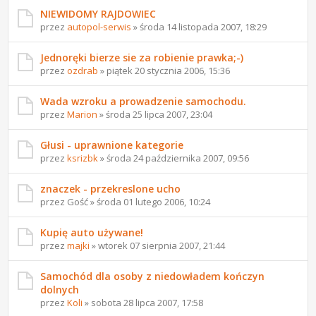
NIEWIDOMY RAJDOWIEC
przez
autopol-serwis
» środa 14 listopada 2007, 18:29
Jednoręki bierze sie za robienie prawka;-)
przez
ozdrab
» piątek 20 stycznia 2006, 15:36
Wada wzroku a prowadzenie samochodu.
przez
Marion
» środa 25 lipca 2007, 23:04
Głusi - uprawnione kategorie
przez
ksrizbk
» środa 24 października 2007, 09:56
znaczek - przekreslone ucho
przez Gość » środa 01 lutego 2006, 10:24
Kupię auto używane!
przez
majki
» wtorek 07 sierpnia 2007, 21:44
Samochód dla osoby z niedowładem kończyn
dolnych
przez
Koli
» sobota 28 lipca 2007, 17:58