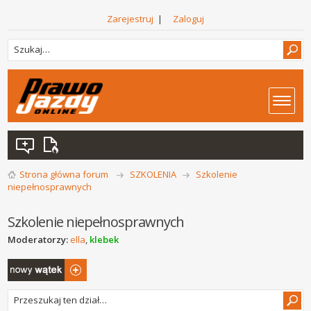
Zarejestruj
|
Zaloguj
Strona główna forum
SZKOLENIA
Szkolenie
niepełnosprawnych
Szkolenie niepełnosprawnych
Moderatorzy:
ella
,
klebek
Napisz wątek