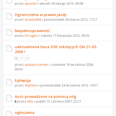
przez
apostol
» wtorek 26 lutego 2013, 00:08
Ograniczenia w prawie jazdy
przez
dzasta944
» poniedziałek 04 marca 2013, 17:27
Niepełnosprawność
przez
Drragen
» sobota 17 listopada 2012, 09:35
uaktualniona baza OSK szkolących ON 21-03-
2008 !
1
2
przez
autopol-serwis
» czwartek 16 września 2004,
09:03
Epilepsja
przez
dejmien
» poniedziałek 24 września 2012, 14:57
Auto prowadzone za pomocą nóg
przez
ella
» piątek 15 czerwca 2007, 22:31
ogłoszenia