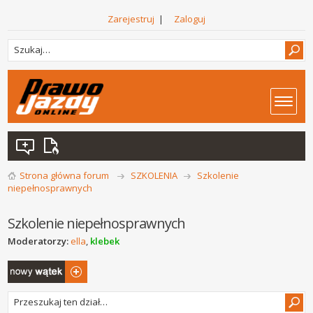
Zarejestruj
|
Zaloguj
Strona główna forum
SZKOLENIA
Szkolenie
niepełnosprawnych
Szkolenie niepełnosprawnych
Moderatorzy:
ella
,
klebek
Napisz wątek