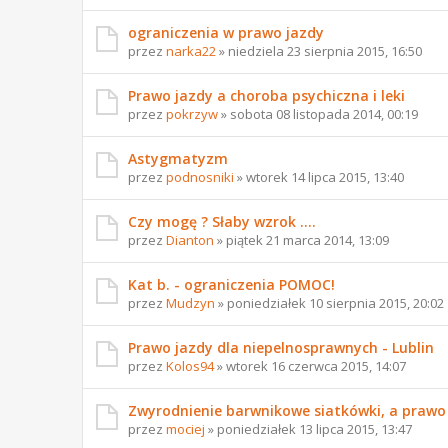
ograniczenia w prawo jazdy
przez
narka22
» niedziela 23 sierpnia 2015, 16:50
Prawo jazdy a choroba psychiczna i leki
przez
pokrzyw
» sobota 08 listopada 2014, 00:19
Astygmatyzm
przez
podnosniki
» wtorek 14 lipca 2015, 13:40
Czy mogę ? Słaby wzrok ....
przez
Dianton
» piątek 21 marca 2014, 13:09
Kat b. - ograniczenia POMOC!
przez
Mudzyn
» poniedziałek 10 sierpnia 2015, 20:02
Prawo jazdy dla niepelnosprawnych - Lublin
przez
Kolos94
» wtorek 16 czerwca 2015, 14:07
Zwyrodnienie barwnikowe siatkówki, a prawo 
przez
mociej
» poniedziałek 13 lipca 2015, 13:47