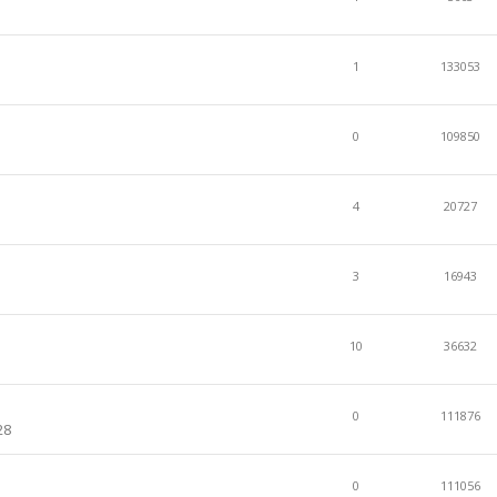
1
133053
0
109850
4
20727
3
16943
10
36632
0
111876
28
0
111056