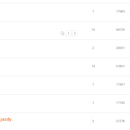
1
17685
16
64139
1
2
2
20001
14
91891
1
17307
1
17743
jazdy.
3
21278