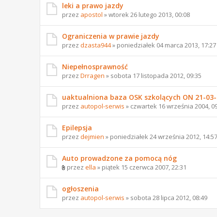
leki a prawo jazdy
przez
apostol
» wtorek 26 lutego 2013, 00:08
Ograniczenia w prawie jazdy
przez
dzasta944
» poniedziałek 04 marca 2013, 17:27
Niepełnosprawność
przez
Drragen
» sobota 17 listopada 2012, 09:35
uaktualniona baza OSK szkolących ON 21-03-
przez
autopol-serwis
» czwartek 16 września 2004, 0
Epilepsja
przez
dejmien
» poniedziałek 24 września 2012, 14:5
Auto prowadzone za pomocą nóg
przez
ella
» piątek 15 czerwca 2007, 22:31
ogłoszenia
przez
autopol-serwis
» sobota 28 lipca 2012, 08:49