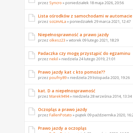
przez
Syncro
» poniedziałek 18 maja 2026, 20:56
Lista ośrodków z samochodami w automacie
przez
soLImALa
» poniedziałek 29 marca 2021, 12:47
Niepełnosprawność a prawo jazdy
przez
olkesz23
» wtorek 09 lutego 2021, 18:29
Padaczka czy mogę przystąpić do egzaminu
przez
nekil
» niedziela 24 lutego 2019, 21:01
Prawo jazdy kat c kto pomoże??
przez
poufny89
» niedziela 29 listopada 2020, 19:26
kat. D a niepełnosprawność
przez
Marek9494
» niedziela 28 września 2014, 13:34
Oczopląs a prawo jazdy
przez
FallenPotato
» piątek 09 października 2020, 16:
Prawo jazdy a oczopląs