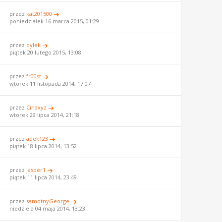
przez
kat201500
poniedziałek 16 marca 2015, 01:29
przez
dylek
piątek 20 lutego 2015, 13:08
przez
fr00st
wtorek 11 listopada 2014, 17:07
przez
Cinaxyz
wtorek 29 lipca 2014, 21:18
przez
adek123
piątek 18 lipca 2014, 13:52
przez
jasper1
piątek 11 lipca 2014, 23:49
przez
samotnyGeorge
niedziela 04 maja 2014, 13:23