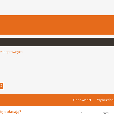
pełnosprawnych
Odpowiedzi
Wyświetlon
ię opłacają?
1
5663