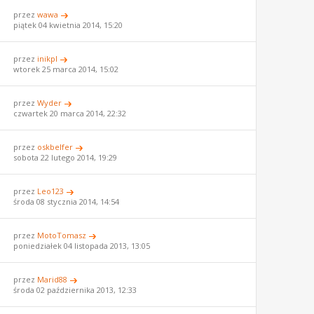
przez
wawa
piątek 04 kwietnia 2014, 15:20
przez
inikpl
wtorek 25 marca 2014, 15:02
przez
Wyder
czwartek 20 marca 2014, 22:32
przez
oskbelfer
sobota 22 lutego 2014, 19:29
przez
Leo123
środa 08 stycznia 2014, 14:54
przez
MotoTomasz
poniedziałek 04 listopada 2013, 13:05
przez
Marid88
środa 02 października 2013, 12:33