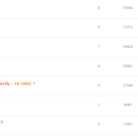
8
33366
0
17715
7
34324
4
24502
zdy - co robić ?
5
27544
1
18401
CY
0
17307