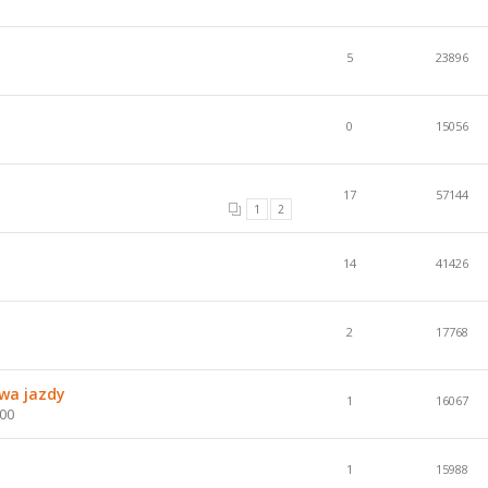
5
23896
0
15056
17
57144
1
2
14
41426
2
17768
wa jazdy
1
16067
:00
1
15988