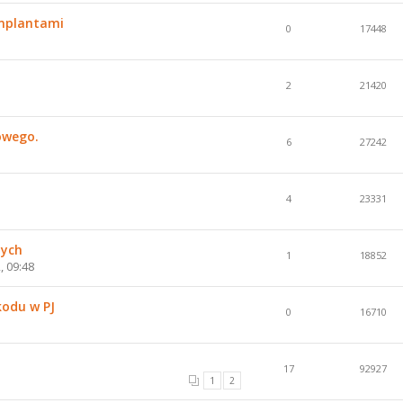
implantami
0
17448
2
21420
owego.
6
27242
4
23331
nych
1
18852
, 09:48
kodu w PJ
0
16710
17
92927
1
2