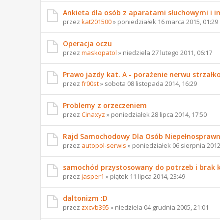
Ankieta dla osób z aparatami słuchowymi i 
przez
kat201500
» poniedziałek 16 marca 2015, 01:29
Operacja oczu
przez
maskopatol
» niedziela 27 lutego 2011, 06:17
Prawo jazdy kat. A - porażenie nerwu strzałk
przez
fr00st
» sobota 08 listopada 2014, 16:29
Problemy z orzeczeniem
przez
Cinaxyz
» poniedziałek 28 lipca 2014, 17:50
Rajd Samochodowy Dla Osób Niepełnospraw
przez
autopol-serwis
» poniedziałek 06 sierpnia 2012
samochód przystosowany do potrzeb i brak 
przez
jasper1
» piątek 11 lipca 2014, 23:49
daltonizm :D
przez
zxcvb395
» niedziela 04 grudnia 2005, 21:01