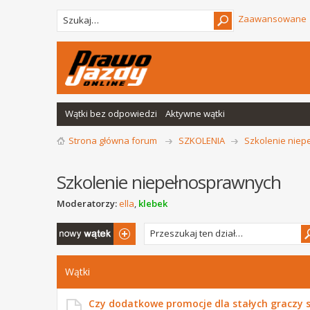
Zaawansowane
Wątki bez odpowiedzi
Aktywne wątki
Strona główna forum
SZKOLENIA
Szkolenie nie
Szkolenie niepełnosprawnych
Moderatorzy:
ella
,
klebek
Napisz wątek
Wątki
Czy dodatkowe promocje dla stałych graczy s