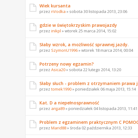
Wiek kursanta
przez
nVodka
» sobota 30 listopada 2013, 23:06
gdzie w świętokrzyskim prawojazdy
przez
inikpl
» wtorek 25 marca 2014, 15:02
Słaby wzrok, a możliwość sprawnej jazdy.
przez
SzymonU1996
» wtorek 18 marca 2014, 00:04
Potrzeny nowy egzamin?
przez
Asica20
» sobota 22 lutego 2014, 13:20
Słaby słuch - problem z otrzymaniem prawa ja
przez
tomek1990
» poniedziałek 06 maja 2013, 15:14
Kat. D a niepełnosprawność
przez
anjja89
» poniedziałek 04 listopada 2013, 11:41
Problem z egzaminem praktycznym C POMO
przez
Marid88
» środa 02 października 2013, 12:33