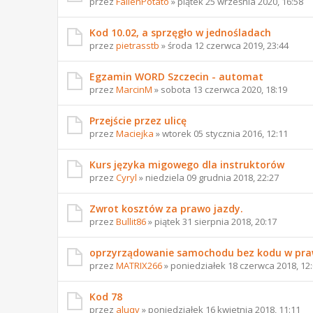
przez
FallenPotato
» piątek 25 września 2020, 16:58
Kod 10.02, a sprzęgło w jednośladach
przez
pietrasstb
» środa 12 czerwca 2019, 23:44
Egzamin WORD Szczecin - automat
przez
MarcinM
» sobota 13 czerwca 2020, 18:19
Przejście przez ulicę
przez
Maciejka
» wtorek 05 stycznia 2016, 12:11
Kurs języka migowego dla instruktorów
przez
Cyryl
» niedziela 09 grudnia 2018, 22:27
Zwrot kosztów za prawo jazdy.
przez
Bullit86
» piątek 31 sierpnia 2018, 20:17
oprzyrządowanie samochodu bez kodu w pra
przez
MATRIX266
» poniedziałek 18 czerwca 2018, 12
Kod 78
przez
aluqv
» poniedziałek 16 kwietnia 2018, 11:11