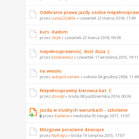
Odebranie prawa jazdy osobie niepełnospraw
przez
Luna222able
» czwartek 22 marca 2018, 17:49
kurs -Radom
przez
stryk
» czwartek 22 marca 2018, 09:38
niepełnosprawność, dość duża :)
przez
bsinkiewicz
» czwartek 17 września 2015, 19:11
na wesoło
przez
autopol-serwis
» sobota 04 grudnia 2004, 11:49
Niepełnosprawny kierowca kat. C
przez
dzonpl
» środa 08 października 2014, 00:36
Jazda w trudnych warunkach - szkolenie
przez
Karlena
» niedziela 05 lutego 2017, 13:07
Mózgowe porażenie dziecięce
przez
Nafrayu
» środa 19 sierpnia 2015, 17:07