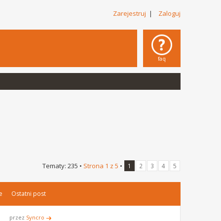
Zarejestruj
|
Zaloguj
faq
Tematy: 235 •
Strona
1
z
5
•
1
2
3
4
5
e
Ostatni post
przez
Syncro