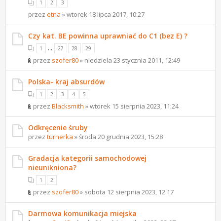
1
2
3
przez
etna
» wtorek 18 lipca 2017, 10:27
Czy kat. BE powinna uprawniać do C1 (bez E) ?
...
1
27
28
29
przez
szofer80
» niedziela 23 stycznia 2011, 12:49
Polska- kraj absurdów
1
2
3
4
5
przez
Blacksmith
» wtorek 15 sierpnia 2023, 11:24
Odkręcenie śruby
przez
turnerka
» środa 20 grudnia 2023, 15:28
Gradacja kategorii samochodowej
nieunikniona?
1
2
przez
szofer80
» sobota 12 sierpnia 2023, 12:17
Darmowa komunikacja miejska