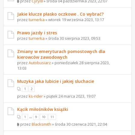
przez
Cyryl8
» środa 04 października 2023, 22:07
Jakie klucze płasko oczkowe . Co wybrać?
przez
turnerka
» wtorek 19 września 2023, 13:17
Prawo jazdy i stres
przez
turnerka
» środa 30 sierpnia 2023, 09:53
Zmiany w emeryturach pomostowych dla
kierowców zawodowych
przez
Autobusiarz
» poniedziałek 28 sierpnia 2023,
13:03
Muzyka jaka lubicie i jakiej sluchacie
1
2
przez
ks-rider
» piątek 24 marca 2023, 19:07
Kącik miłośników książki
...
1
9
10
11
przez
Blacksmith
» środa 30 czerwca 2021, 22:04