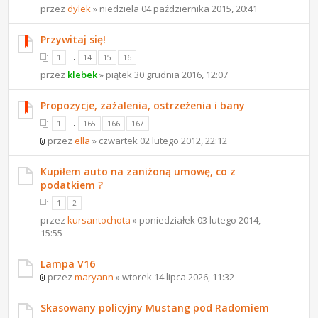
przez
dylek
» niedziela 04 października 2015, 20:41
Przywitaj się!
...
1
14
15
16
przez
klebek
» piątek 30 grudnia 2016, 12:07
Propozycje, zażalenia, ostrzeżenia i bany
...
1
165
166
167
przez
ella
» czwartek 02 lutego 2012, 22:12
Kupiłem auto na zaniżoną umowę, co z
podatkiem ?
1
2
przez
kursantochota
» poniedziałek 03 lutego 2014,
15:55
Lampa V16
przez
maryann
» wtorek 14 lipca 2026, 11:32
Skasowany policyjny Mustang pod Radomiem