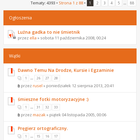
Tematy: 4393 •
Strona
1
z
88
•
...
1
2
3
4
5
88
Ogłoszenia
Luźna gadka to nie śmietnik
przez
ella
» sobota 11 października 2008, 00:24
Wątki
Dawno Temu Na Drodze, Kursie i Egzaminie
...
1
26
27
28
przez
rusel
» poniedziałek 12 sierpnia 2013, 20:41
śmieszne fotki motoryzacyjne :)
...
1
31
32
33
przez
mazak
» piątek 04 listopada 2005, 00:06
Pręgierz ortograficzny.
...
1
15
16
17