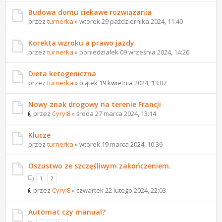
Budowa domu ciekawe rozwiązania
przez
turnerka
» wtorek 29 października 2024, 11:40
Korekta wzroku a prawo jazdy
przez
turnerka
» poniedziałek 09 września 2024, 14:26
Dieta ketogeniczna
przez
turnerka
» piątek 19 kwietnia 2024, 13:07
Nowy znak drogowy na terenie Francji
przez
Cyryl8
» środa 27 marca 2024, 13:14
Klucze
przez
turnerka
» wtorek 19 marca 2024, 10:36
Oszustwo ze szczęśliwym zakończeniem.
1
2
przez
Cyryl8
» czwartek 22 lutego 2024, 22:03
Automat czy manual?