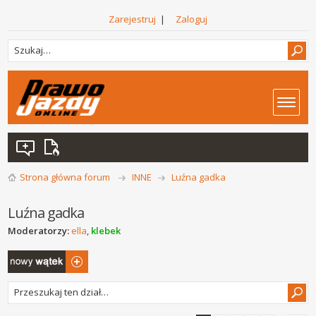
Zarejestruj
|
Zaloguj
Strona główna forum
INNE
Luźna gadka
Luźna gadka
Moderatorzy:
ella
,
klebek
Napisz wątek