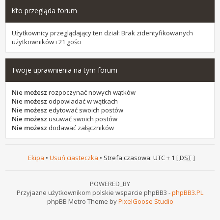
Kto przegląda forum
Użytkownicy przeglądający ten dział: Brak zidentyfikowanych
użytkowników i 21 gości
Twoje uprawnienia na tym forum
Nie możesz
rozpoczynać nowych wątków
Nie możesz
odpowiadać w wątkach
Nie możesz
edytować swoich postów
Nie możesz
usuwać swoich postów
Nie możesz
dodawać załączników
Ekipa
•
Usuń ciasteczka
• Strefa czasowa: UTC + 1 [
DST
]
POWERED_BY
Przyjazne użytkownikom polskie wsparcie phpBB3 -
phpBB3.PL
phpBB Metro Theme by
PixelGoose Studio