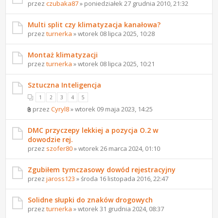
przez
czubaka87
» poniedziałek 27 grudnia 2010, 21:32
Multi split czy klimatyzacja kanałowa?
przez
turnerka
» wtorek 08 lipca 2025, 10:28
Montaż klimatyzacji
przez
turnerka
» wtorek 08 lipca 2025, 10:21
Sztuczna Inteligencja
1
2
3
4
5
przez
Cyryl8
» wtorek 09 maja 2023, 14:25
DMC przyczepy lekkiej a pozycja O.2 w
dowodzie rej.
przez
szofer80
» wtorek 26 marca 2024, 01:10
Zgubiłem tymczasowy dowód rejestracyjny
przez
jaross123
» środa 16 listopada 2016, 22:47
Solidne słupki do znaków drogowych
przez
turnerka
» wtorek 31 grudnia 2024, 08:37