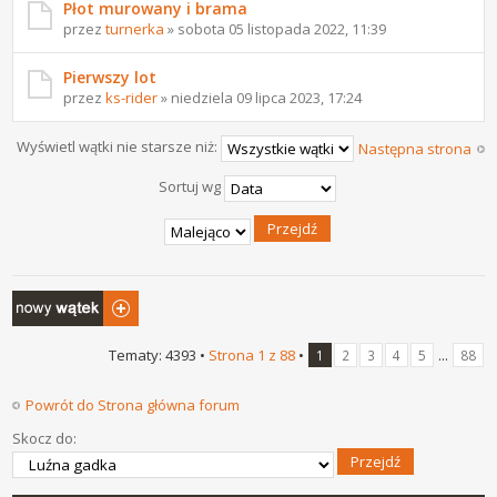
Płot murowany i brama
przez
turnerka
» sobota 05 listopada 2022, 11:39
Pierwszy lot
przez
ks-rider
» niedziela 09 lipca 2023, 17:24
Wyświetl wątki nie starsze niż:
Następna strona
Sortuj wg
Napisz wątek
Tematy: 4393 •
Strona
1
z
88
•
...
1
2
3
4
5
88
Powrót do Strona główna forum
Skocz do: