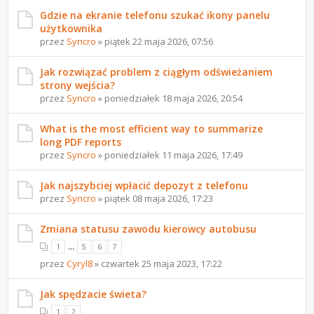
Gdzie na ekranie telefonu szukać ikony panelu
użytkownika
przez
Syncro
» piątek 22 maja 2026, 07:56
Jak rozwiązać problem z ciągłym odświeżaniem
strony wejścia?
przez
Syncro
» poniedziałek 18 maja 2026, 20:54
What is the most efficient way to summarize
long PDF reports
przez
Syncro
» poniedziałek 11 maja 2026, 17:49
Jak najszybciej wpłacić depozyt z telefonu
przez
Syncro
» piątek 08 maja 2026, 17:23
Zmiana statusu zawodu kierowcy autobusu
...
1
5
6
7
przez
Cyryl8
» czwartek 25 maja 2023, 17:22
Jak spędzacie świeta?
1
2