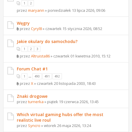
1
2
przez
maryann
» poniedziałek 13 lipca 2026, 09:06
Węgry
przez
Cyryl8
» czwartek 15 stycznia 2026, 08:52
Jakie okulary do samochodu?
1
2
3
przez
Altruista86
» czwartek 01 kwietnia 2010, 15:12
Forum Chat #1
...
1
490
491
492
przez
X
» czwartek 20 listopada 2003, 18:43
Znaki drogowe
przez
turnerka
» piątek 19 czerwca 2026, 13:45
Which virtual gaming hubs offer the most
realistic live roul
przez
Syncro
» wtorek 26 maja 2026, 13:24