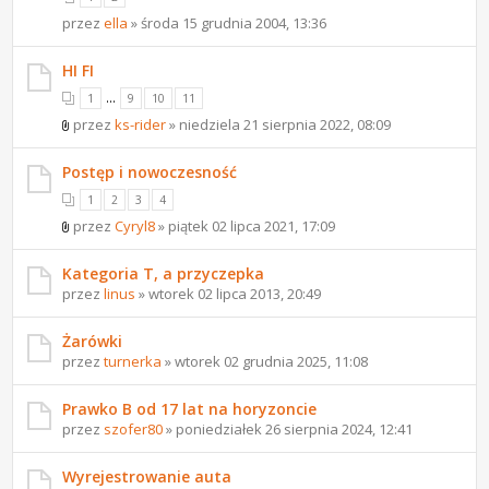
przez
ella
» środa 15 grudnia 2004, 13:36
HI FI
...
1
9
10
11
przez
ks-rider
» niedziela 21 sierpnia 2022, 08:09
Postęp i nowoczesność
1
2
3
4
przez
Cyryl8
» piątek 02 lipca 2021, 17:09
Kategoria T, a przyczepka
przez
linus
» wtorek 02 lipca 2013, 20:49
Żarówki
przez
turnerka
» wtorek 02 grudnia 2025, 11:08
Prawko B od 17 lat na horyzoncie
przez
szofer80
» poniedziałek 26 sierpnia 2024, 12:41
Wyrejestrowanie auta